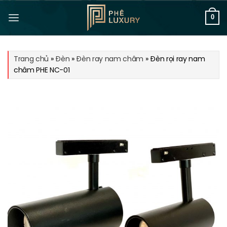
Bỏ
qua
0
nội
dung
Trang chủ
»
Đèn
»
Đèn ray nam châm
»
Đèn rọi ray nam
châm PHE NC-01