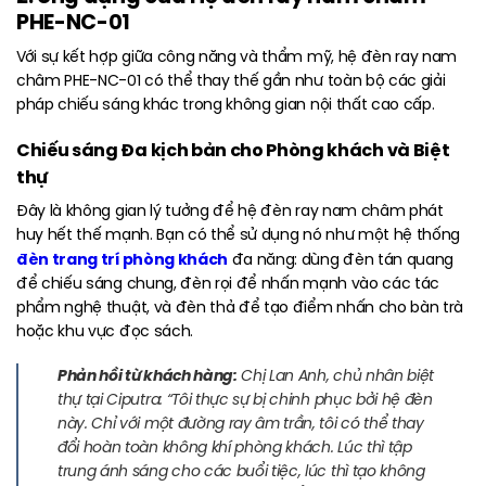
PHE-NC-01
Với sự kết hợp giữa công năng và thẩm mỹ, hệ đèn ray nam
châm PHE-NC-01 có thể thay thế gần như toàn bộ các giải
pháp chiếu sáng khác trong không gian nội thất cao cấp.
Chiếu sáng Đa kịch bản cho Phòng khách và Biệt
thự
Đây là không gian lý tưởng để hệ đèn ray nam châm phát
huy hết thế mạnh. Bạn có thể sử dụng nó như một hệ thống
đèn trang trí phòng khách
đa năng: dùng đèn tán quang
để chiếu sáng chung, đèn rọi để nhấn mạnh vào các tác
phẩm nghệ thuật, và đèn thả để tạo điểm nhấn cho bàn trà
hoặc khu vực đọc sách.
Phản hồi từ khách hàng:
Chị Lan Anh, chủ nhân biệt
thự tại Ciputra: “Tôi thực sự bị chinh phục bởi hệ đèn
này. Chỉ với một đường ray âm trần, tôi có thể thay
đổi hoàn toàn không khí phòng khách. Lúc thì tập
trung ánh sáng cho các buổi tiệc, lúc thì tạo không