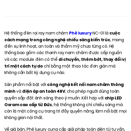
Phê luxury
cuộc
Hệ thống đèn rọi ray nam châm
NC-01 là
cách mạng trong công nghệ chiếu sáng kiến trúc
, mang
đến sự linh hoạt, an toàn và thẩm mỹ chưa từng có. Hệ
thống bao gồm các thanh ray nam châm được cấp nguồn
di chuyển, thêm bớt, thay đổi vị
và các module đèn có thể
trí một cách tự do
chỉ bằng một thao tác đơn giản mà
không cần bất kỳ dụng cụ nào.
công nghệ kết nối nam châm thông
Sản phẩm nổi bật với
minh
điện áp an toàn 48V
và
, cho phép người dùng toàn
chip LED
quyền sắp đặt ánh sáng theo ý muốn. Kết hợp với
Osram cao cấp từ Đức
, hệ thống không chỉ chiếu sáng mà
còn là một công cụ trang trí đầy quyền năng, làm nổi bật mọi
không gian nội thất.
Về giá bán, Phê luxury cung cấp giải pháp toàn diện từ tư vấn,