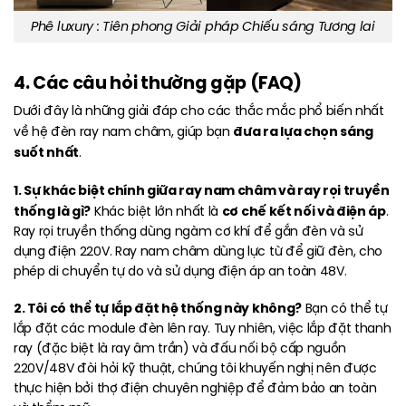
Phê luxury : Tiên phong Giải pháp Chiếu sáng Tương lai
4. Các câu hỏi thường gặp (FAQ)
Dưới đây là những giải đáp cho các thắc mắc phổ biến nhất
đưa ra lựa chọn sáng
về hệ đèn ray nam châm, giúp bạn
suốt nhất
.
1. Sự khác biệt chính giữa ray nam châm và ray rọi truyền
thống là gì?
cơ chế kết nối và điện áp
Khác biệt lớn nhất là
.
Ray rọi truyền thống dùng ngàm cơ khí để gắn đèn và sử
dụng điện 220V. Ray nam châm dùng lực từ để giữ đèn, cho
phép di chuyển tự do và sử dụng điện áp an toàn 48V.
2. Tôi có thể tự lắp đặt hệ thống này không?
Bạn có thể tự
lắp đặt các module đèn lên ray. Tuy nhiên, việc lắp đặt thanh
ray (đặc biệt là ray âm trần) và đấu nối bộ cấp nguồn
220V/48V đòi hỏi kỹ thuật, chúng tôi khuyến nghị nên được
thực hiện bởi thợ điện chuyên nghiệp để đảm bảo an toàn