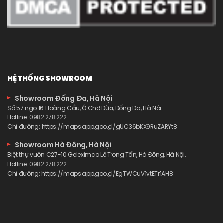
HỆ THỐNG SHOWROOM
Showroom Đống Đa, Hà Nội
Số 57 ngõ 16 Hoàng Cầu, Ô Chợ Dừa, Đống Đa, Hà Nội.
Hotline:
0982.278.222
Chỉ đường:
https://maps.app.goo.gl/gUC36bKX9RuZARYt8
Showroom Hà Đông, Hà Nội
Biệt thự vườn C27-10 Geleximco Lê Trọng Tấn, Hà Đông, Hà Nội.
Hotline:
0982.278.222
Chỉ đường:
https://maps.app.goo.gl/EgTWCuV1vtETr1AH8