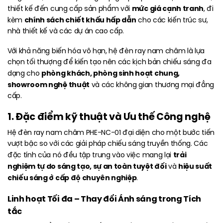
mức giá cạnh tranh
thiết kế đến cung cấp sản phẩm với
, đi
chính sách chiết khấu hấp dẫn
kèm
cho các kiến trúc sư,
nhà thiết kế và các dự án cao cấp.
Với khả năng biến hóa vô hạn, hệ đèn ray nam châm là lựa
chọn tối thượng để kiến tạo nên các kịch bản chiếu sáng đa
phòng khách, phòng sinh hoạt chung,
dạng cho
showroom nghệ thuật
và các không gian thương mại đẳng
cấp.
1. Đặc điểm kỹ thuật và Ưu thế Công nghệ
Hệ đèn ray nam châm PHE-NC-01 đại diện cho một bước tiến
vượt bậc so với các giải pháp chiếu sáng truyền thống. Các
trải
đặc tính của nó đều tập trung vào việc mang lại
nghiệm tự do sáng tạo, sự an toàn tuyệt đối
hiệu suất
và
chiếu sáng ở cấp độ chuyên nghiệp
.
Linh hoạt Tối đa – Thay đổi Ánh sáng trong Tích
tắc