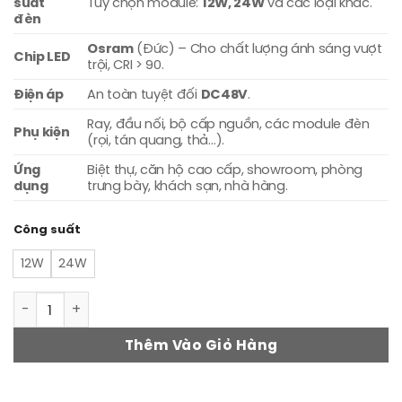
suất
12W, 24W
Tùy chọn module:
và các loại khác.
đèn
Osram
(Đức) – Cho chất lượng ánh sáng vượt
Chip LED
trội, CRI > 90.
Điện áp
DC48V
An toàn tuyệt đối
.
Ray, đầu nối, bộ cấp nguồn, các module đèn
Phụ kiện
(rọi, tán quang, thả…).
Ứng
Biệt thự, căn hộ cao cấp, showroom, phòng
dụng
trưng bày, khách sạn, nhà hàng.
Công suất
12W
24W
Đèn rọi ray nam châm PHE NC-01 số lượng
Thêm Vào Giỏ Hàng