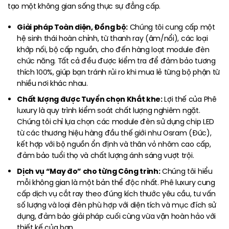
tạo một không gian sống thực sự đẳng cấp.
Giải pháp Toàn diện, Đồng bộ:
Chúng tôi cung cấp một
hệ sinh thái hoàn chỉnh, từ thanh ray (âm/nổi), các loại
khớp nối, bộ cấp nguồn, cho đến hàng loạt module đèn
chức năng. Tất cả đều được kiểm tra để đảm bảo tương
thích 100%, giúp bạn tránh rủi ro khi mua lẻ từng bộ phận từ
nhiều nơi khác nhau.
Chất lượng được Tuyển chọn Khắt khe:
Lợi thế của Phê
luxury là quy trình kiểm soát chất lượng nghiêm ngặt.
Chúng tôi chỉ lựa chọn các module đèn sử dụng chip LED
từ các thương hiệu hàng đầu thế giới như Osram (Đức),
kết hợp với bộ nguồn ổn định và thân vỏ nhôm cao cấp,
đảm bảo tuổi thọ và chất lượng ánh sáng vượt trội.
Dịch vụ “May đo” cho từng Công trình:
Chúng tôi hiểu
mỗi không gian là một bản thể độc nhất. Phê luxury cung
cấp dịch vụ cắt ray theo đúng kích thước yêu cầu, tư vấn
số lượng và loại đèn phù hợp với diện tích và mục đích sử
dụng, đảm bảo giải pháp cuối cùng vừa vặn hoàn hảo với
thiết kế của bạn.