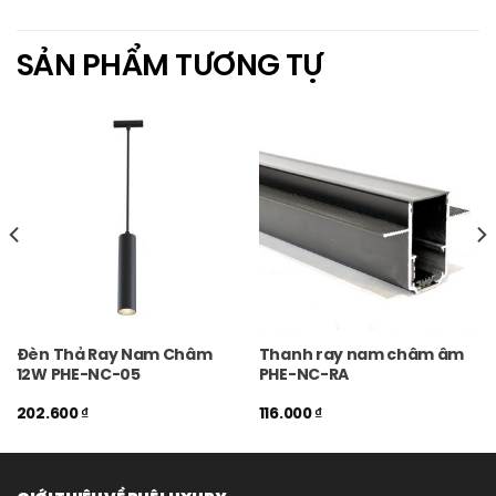
SẢN PHẨM TƯƠNG TỰ
Đèn Thả Ray Nam Châm
Thanh ray nam châm âm
12W PHE-NC-05
PHE-NC-RA
202.600
₫
116.000
₫