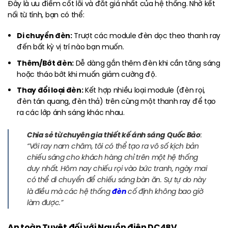
Đây là ưu điểm cốt lõi và đắt giá nhất của hệ thống. Nhờ kết
nối từ tính, bạn có thể:
Di chuyển đèn:
Trượt các module đèn dọc theo thanh ray
đến bất kỳ vị trí nào bạn muốn.
Thêm/Bớt đèn:
Dễ dàng gắn thêm đèn khi cần tăng sáng
hoặc tháo bớt khi muốn giảm cường độ.
Thay đổi loại đèn:
Kết hợp nhiều loại module (đèn rọi,
đèn tán quang, đèn thả) trên cùng một thanh ray để tạo
ra các lớp ánh sáng khác nhau.
Chia sẻ từ chuyên gia thiết kế ánh sáng
Quốc Bảo
:
“Với ray nam châm, tôi có thể tạo ra vô số kịch bản
chiếu sáng cho khách hàng chỉ trên một hệ thống
duy nhất. Hôm nay chiếu rọi vào bức tranh, ngày mai
có thể di chuyển để chiếu sáng bàn ăn. Sự tự do này
đèn
là điều mà các hệ thống
cố định không bao giờ
làm được.”
An toàn Tuyệt đối với Nguồn điện DC48V