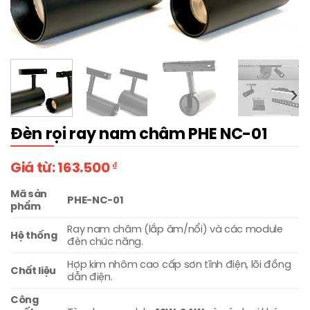
Đèn rọi ray nam châm PHE NC-01
Giá từ:
163.500
₫
Mã sản
PHE-NC-01
phẩm
Ray nam châm (lắp âm/nổi) và các module
Hệ thống
đèn chức năng.
Hợp kim nhôm cao cấp sơn tĩnh điện, lõi đồng
Chất liệu
dẫn điện.
Công