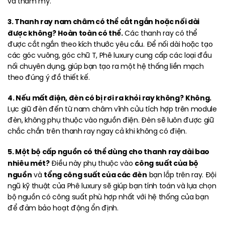
và thẩm mỹ.
3. Thanh ray nam châm có thể cắt ngắn hoặc nối dài
được không?
Hoàn toàn có thể.
Các thanh ray có thể
được cắt ngắn theo kích thước yêu cầu. Để nối dài hoặc tạo
các góc vuông, góc chữ T, Phê luxury cung cấp các loại đầu
nối chuyên dụng, giúp bạn tạo ra một hệ thống liền mạch
theo đúng ý đồ thiết kế.
4. Nếu mất điện, đèn có bị rơi ra khỏi ray không?
Không.
Lực giữ đèn đến từ nam châm vĩnh cửu tích hợp trên module
đèn, không phụ thuộc vào nguồn điện. Đèn sẽ luôn được giữ
chắc chắn trên thanh ray ngay cả khi không có điện.
5. Một bộ cấp nguồn có thể dùng cho thanh ray dài bao
nhiêu mét?
công suất của bộ
Điều này phụ thuộc vào
nguồn
tổng công suất của các đèn
và
bạn lắp trên ray. Đội
ngũ kỹ thuật của Phê luxury sẽ giúp bạn tính toán và lựa chọn
bộ nguồn có công suất phù hợp nhất với hệ thống của bạn
để đảm bảo hoạt động ổn định.