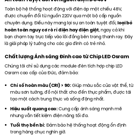
Toàn bộ hệ thống hoạt động với điện áp một chiều 48V,
được chuyển đổi từ nguồn 220V qua một bộ cấp nguồn
loại bỏ
chuyên dụng. Điều này mang lại sự an toàn tuyệt đối,
hoàn toàn nguy cơ rò rỉ điện hay điện giật
, ngay cả khi
bạn chạm tay trực tiếp vào lõi đồng bên trong thanh ray. Đây
là giải pháp lý tưởng cho các gia đình có trẻ nhỏ.
Chất lượng Ánh sáng Đỉnh cao từ Chip LED Osram
Chúng tôi chỉ sử dụng các module đèn tích hợp chip LED
Osram cao cấp của Đức, đảm bảo:
Chỉ số hoàn màu (CRI) > 90:
Giúp màu sắc của vật thể, từ
màu sơn tường, đồ nội thất cho đến thực phẩm, được tái
tạo một cách trung thực và sống động nhất.
Hiệu suất quang cao:
Cung cấp ánh sáng mạnh mẽ
nhưng vẫn tiết kiệm điện năng tối đa.
Tuổi thọ bền bỉ:
Đảm bảo hệ thống hoạt động ổn định
trong hàng chục nghìn giờ.