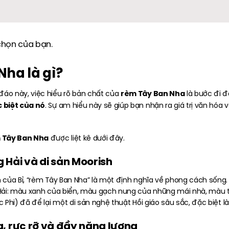
chọn của bạn.
Nha là gì?
rèm Tây Ban Nha
áo này, việc hiểu rõ bản chất của
là bước đi 
 biệt của nó
. Sự am hiểu này sẽ giúp bạn nhận ra giá trị văn h
 Tây Ban Nha
được liệt kê dưới đây.
g Hải và di sản Moorish
 của Bỉ, “rèm Tây Ban Nha” là một định nghĩa về phong cách sống
Hải: màu xanh của biển, màu gạch nung của những mái nhà, màu t
hi) đã để lại một di sản nghệ thuật Hồi giáo sâu sắc, đặc biệt là t
ng, rực rỡ và đầy năng lượng