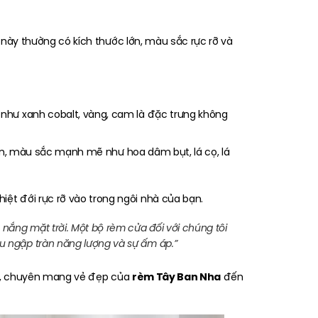
 này thường có kích thước lớn, màu sắc rực rỡ và
như xanh cobalt, vàng, cam là đặc trưng không
lớn, màu sắc mạnh mẽ như hoa dâm bụt, lá cọ, lá
t đới rực rỡ vào trong ngôi nhà của bạn.
 nắng mặt trời. Một bộ rèm cửa đối với chúng tôi
u ngập tràn năng lượng và sự ấm áp.”
rèm Tây Ban Nha
iểu, chuyên mang vẻ đẹp của
đến