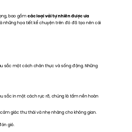
các loại vải tự nhiên được ưa
trọng, bao gồm
 và những họa tiết kể chuyện trên đó đã tạo nên cái
màu sắc một cách chân thực và sống động. Những
àu sắc in một cách rực rỡ, chúng là tấm nền hoàn
cảm giác thư thái và nhẹ nhàng cho không gian.
ón gió.