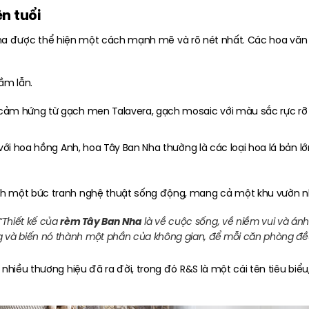
ên tuổi
an Nha được thể hiện một cách mạnh mẽ và rõ nét nhất. Các hoa văn
ầm lẫn.
cảm hứng từ gạch men Talavera, gạch mosaic với màu sắc rực rỡ 
ới hoa hồng Anh, hoa Tây Ban Nha thường là các loại hoa lá bản 
h một bức tranh nghệ thuật sống động, mang cả một khu vườn nhiệ
rèm Tây Ban Nha
“Thiết kế của
là về cuộc sống, về niềm vui và ánh
ng và biến nó thành một phần của không gian, để mỗi căn phòng đề
 nhiều thương hiệu đã ra đời, trong đó R&S là một cái tên tiêu b