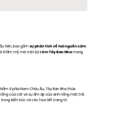
sự phân tích về hai nguồn cảm
đầu tiên, bao gồm
rèm Tây Ban Nha
óa và thẩm mỹ mà một bộ
mang
. Nằm ở phía Nam Châu Âu, Tây Ban Nha thừa
rắng của cát và sự ấm áp của ánh nắng mặt trời.
rong kiến trúc và các họa tiết trang trí.