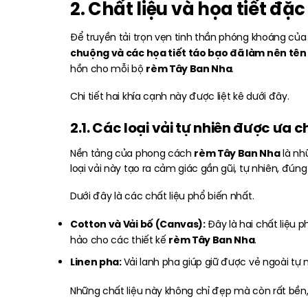
2. Chất liệu và họa tiết đ
Để truyền tải trọn vẹn tinh thần phóng khoáng của 
chuộng và các họa tiết táo bạo đã làm nên tên
rèm Tây Ban Nha
hồn cho mỗi bộ
.
Chi tiết hai khía cạnh này được liệt kê dưới đây.
2.1. Các loại vải tự nhiên được ưa 
rèm Tây Ban Nha
Nền tảng của phong cách
là nh
loại vải này tạo ra cảm giác gần gũi, tự nhiên, đúng 
Dưới đây là các chất liệu phổ biến nhất.
Cotton và Vải bố (Canvas):
Đây là hai chất liệu 
rèm Tây Ban Nha
hảo cho các thiết kế
.
Linen pha:
Vải lanh pha giúp giữ được vẻ ngoài tự
Những chất liệu này không chỉ đẹp mà còn rất bền