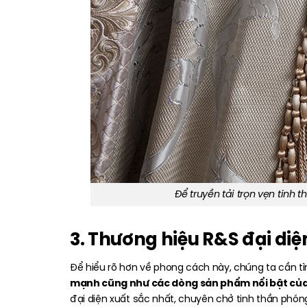
Để truyền tải trọn vẹn tinh
3. Thương hiệu R&S đại diệ
Để hiểu rõ hơn về phong cách này, chúng ta cần tì
mạnh cũng như các dòng sản phẩm nổi bật củ
đại diện xuất sắc nhất, chuyên chở tinh thần phó