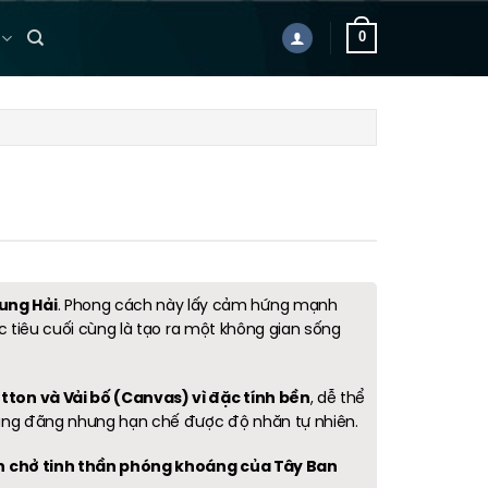
0
ung Hải
. Phong cách này lấy cảm hứng mạnh
c tiêu cuối cùng là tạo ra một không gian sống
otton và Vải bố (Canvas) vì đặc tính bền
, dễ thể
hoáng đãng nhưng hạn chế được độ nhăn tự nhiên.
ên chở tinh thần phóng khoáng của Tây Ban