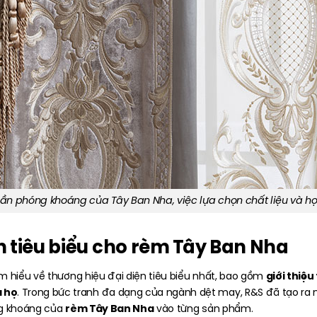
 thần phóng khoáng của Tây Ban Nha, việc lựa chọn chất liệu và họ
n tiêu biểu cho rèm Tây Ban Nha
giới thiệ
m hiểu về thương hiệu đại diện tiêu biểu nhất, bao gồm
a họ
. Trong bức tranh đa dạng của ngành dệt may, R&S đã tạo ra mộ
rèm Tây Ban Nha
ng khoáng của
vào từng sản phẩm.