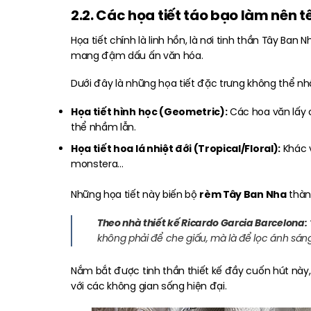
2.2. Các họa tiết táo bạo làm nên t
Họa tiết chính là linh hồn, là nơi tinh thần Tây B
mang đậm dấu ấn văn hóa.
Dưới đây là những họa tiết đặc trưng không thể nh
Họa tiết hình học (Geometric):
Các hoa văn lấy 
thể nhầm lẫn.
Họa tiết hoa lá nhiệt đới (Tropical/Floral):
Khác v
monstera…
rèm Tây Ban Nha
Những họa tiết này biến bộ
thàn
Theo nhà thiết kế Ricardo Garcia Barcelona:
không phải để che giấu, mà là để lọc ánh sá
Nắm bắt được tinh thần thiết kế đầy cuốn hút này,
với các không gian sống hiện đại.