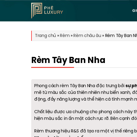
Bỏ
qua
GI
nội
dung
Trang chủ
»
Rèm
»
Rèm châu âu
»
Rèm Tây Ban N
Rèm Tây Ban Nha
sự p
Phong cách rèm Tây Ban Nha đặc trưng bởi
mẽ từ màu sắc của thiên nhiên như biển xanh, đất 
động, đầy năng lượng và thể hiện cá tính mạnh 
Chất liệu được ưa chuộng cho phong cách này t
hiện màu sắc in ấn một cách rực rỡ. Bên cạnh đó
Rèm thương hiệu R&S đã tạo ra một vị thế riêng b