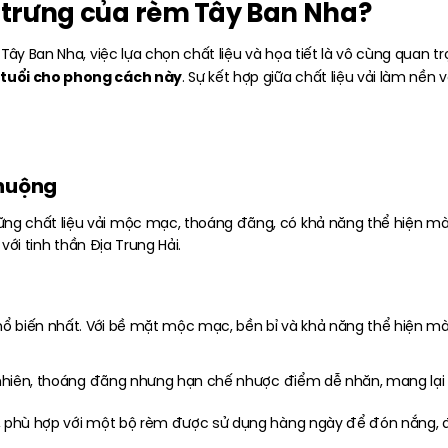
ặc trưng của rèm Tây Ban Nha?
Tây Ban Nha, việc lựa chọn chất liệu và họa tiết là vô cùng quan 
 tuổi cho phong cách này
. Sự kết hợp giữa chất liệu vải làm nền
chuộng
ững chất liệu vải mộc mạc, thoáng đãng, có khả năng thể hiện 
với tinh thần Địa Trung Hải.
phổ biến nhất. Với bề mặt mộc mạc, bền bỉ và khả năng thể hiện m
 nhiên, thoáng đãng nhưng hạn chế nhược điểm dễ nhăn, mang lại 
, phù hợp với một bộ rèm được sử dụng hàng ngày để đón nắng, đ