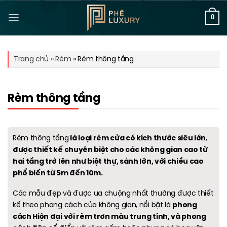
Bỏ
qua
0
nội
dung
Trang chủ
»
Rèm
»
Rèm thông tầng
Rèm thông tầng
là loại rèm cửa có kích thước siêu lớn
Rèm thông tầng
,
được thiết kế chuyên biệt cho các không gian cao từ
hai tầng trở lên như biệt thự, sảnh lớn, với chiều cao
phổ biến từ 5m đến 10m.
Các mẫu đẹp và
được ưa chuộng nhất thường được thiết
phong
kế theo phong cách của không gian, nổi bật là
cách Hiện đại với rèm trơn màu trung tính, và phong