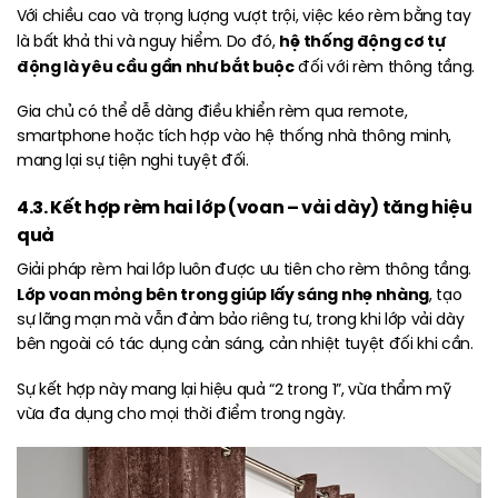
Với chiều cao và trọng lượng vượt trội, việc kéo rèm bằng tay
hệ thống động cơ tự
là bất khả thi và nguy hiểm. Do đó,
động là yêu cầu gần như bắt buộc
đối với rèm thông tầng.
Gia chủ có thể dễ dàng điều khiển rèm qua remote,
smartphone hoặc tích hợp vào hệ thống nhà thông minh,
mang lại sự tiện nghi tuyệt đối.
4.3. Kết hợp rèm hai lớp (voan – vải dày) tăng hiệu
quả
Giải pháp rèm hai lớp luôn được ưu tiên cho rèm thông tầng.
Lớp voan mỏng bên trong giúp lấy sáng nhẹ nhàng
, tạo
sự lãng mạn mà vẫn đảm bảo riêng tư, trong khi lớp vải dày
bên ngoài có tác dụng cản sáng, cản nhiệt tuyệt đối khi cần.
Sự kết hợp này mang lại hiệu quả “2 trong 1”, vừa thẩm mỹ
vừa đa dụng cho mọi thời điểm trong ngày.