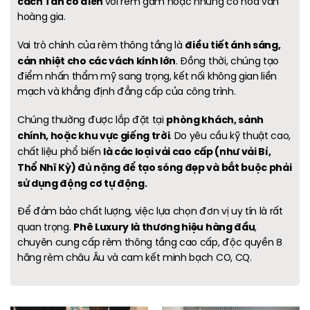
cách Tân cổ điển
với rèm gấm hoặc nhung có hoa văn
hoàng gia
.
điều tiết ánh sáng,
Vai trò chính của rèm thông tầng là
cản nhiệt cho các vách kính lớn
. Đồng thời, chúng tạo
điểm nhấn thẩm mỹ sang trọng, kết nối không gian liền
mạch và khẳng định đẳng cấp của công trình.
phòng khách, sảnh
Chúng thường được lắp đặt tại
chính, hoặc khu vực giếng trời
. Do yêu cầu kỹ thuật cao,
là các loại vải cao cấp (như vải Bỉ,
chất liệu phổ biến
Thổ Nhĩ Kỳ) đủ nặng để tạo sóng đẹp và bắt buộc phải
sử dụng động cơ tự động.
Để đảm bảo chất lượng, việc lựa chọn đơn vị uy tín là rất
Phê Luxury là thương hiệu hàng đầu
quan trọng.
,
chuyên cung cấp rèm thông tầng cao cấp, độc quyền 8
hãng rèm châu Âu và cam kết minh bạch CO, CQ.