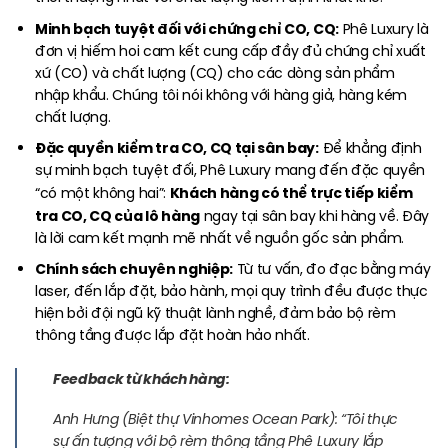
Minh bạch tuyệt đối với chứng chỉ CO, CQ:
Phê Luxury là
đơn vị hiếm hoi cam kết cung cấp đầy đủ chứng chỉ xuất
xứ (CO) và chất lượng (CQ) cho các dòng sản phẩm
nhập khẩu. Chúng tôi nói không với hàng giả, hàng kém
chất lượng.
Đặc quyền kiểm tra CO, CQ tại sân bay:
Để khẳng định
sự minh bạch tuyệt đối, Phê Luxury mang đến đặc quyền
Khách hàng có thể trực tiếp kiểm
“có một không hai”:
tra CO, CQ của lô hàng
ngay tại sân bay khi hàng về. Đây
là lời cam kết mạnh mẽ nhất về nguồn gốc sản phẩm.
Chính sách chuyên nghiệp:
Từ tư vấn, đo đạc bằng máy
laser, đến lắp đặt, bảo hành, mọi quy trình đều được thực
hiện bởi đội ngũ kỹ thuật lành nghề, đảm bảo bộ rèm
thông tầng được lắp đặt hoàn hảo nhất.
Feedback từ khách hàng:
Anh Hưng (Biệt thự Vinhomes Ocean Park):
“Tôi thực
sự ấn tượng với bộ rèm thông tầng Phê Luxury lắp