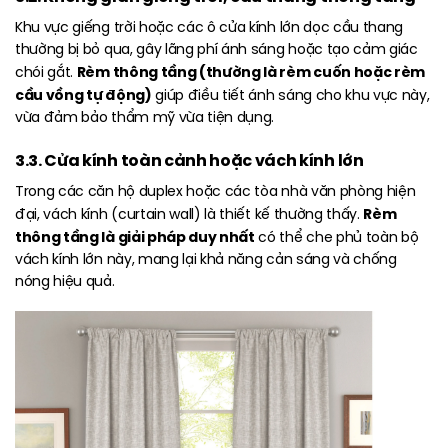
Khu vực giếng trời hoặc các ô cửa kính lớn dọc cầu thang
thường bị bỏ qua, gây lãng phí ánh sáng hoặc tạo cảm giác
Rèm thông tầng (thường là rèm cuốn hoặc rèm
chói gắt.
cầu vồng tự động)
giúp điều tiết ánh sáng cho khu vực này,
vừa đảm bảo thẩm mỹ vừa tiện dụng.
3.3. Cửa kính toàn cảnh hoặc vách kính lớn
Trong các căn hộ duplex hoặc các tòa nhà văn phòng hiện
Rèm
đại, vách kính (curtain wall) là thiết kế thường thấy.
thông tầng là giải pháp duy nhất
có thể che phủ toàn bộ
vách kính lớn này, mang lại khả năng cản sáng và chống
nóng hiệu quả.