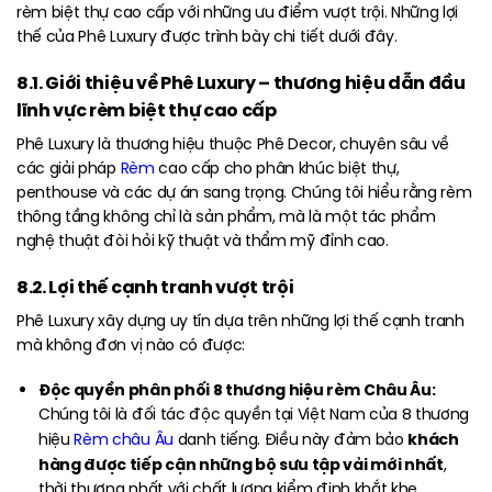
rèm biệt thự cao cấp với những ưu điểm vượt trội. Những lợi
thế của Phê Luxury được trình bày chi tiết dưới đây.
8.1. Giới thiệu về Phê Luxury – thương hiệu dẫn đầu
lĩnh vực rèm biệt thự cao cấp
Phê Luxury là thương hiệu thuộc Phê Decor, chuyên sâu về
các giải pháp
Rèm
cao cấp cho phân khúc biệt thự,
penthouse và các dự án sang trọng. Chúng tôi hiểu rằng rèm
thông tầng không chỉ là sản phẩm, mà là một tác phẩm
nghệ thuật đòi hỏi kỹ thuật và thẩm mỹ đỉnh cao.
8.2. Lợi thế cạnh tranh vượt trội
Phê Luxury xây dựng uy tín dựa trên những lợi thế cạnh tranh
mà không đơn vị nào có được:
Độc quyền phân phối 8 thương hiệu rèm Châu Âu:
Chúng tôi là đối tác độc quyền tại Việt Nam của 8 thương
khách
hiệu
Rèm châu Âu
danh tiếng. Điều này đảm bảo
hàng được tiếp cận những bộ sưu tập vải mới nhất
,
thời thượng nhất với chất lượng kiểm định khắt khe.