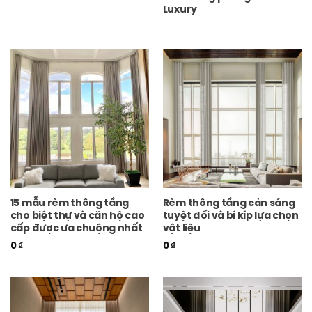
Luxury
15 mẫu rèm thông tầng
Rèm thông tầng cản sáng
cho biệt thự và căn hộ cao
tuyệt đối và bí kíp lựa chọn
cấp được ưa chuộng nhất
vật liệu
0
₫
0
₫