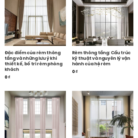
Đặc điểm của rèm thông
Rèm thông tầng: Cấu trúc
tầng và những lưu ý khi
kỹ thuật và nguyên lý vận
thiết kế, bố trí rèm phòng
hành của hệ rèm
khách
0
₫
0
₫