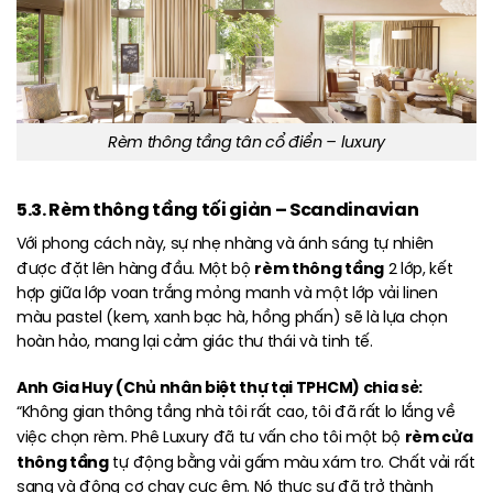
Rèm thông tầng tân cổ điển – luxury
5.3. Rèm thông tầng tối giản – Scandinavian
Với phong cách này, sự nhẹ nhàng và ánh sáng tự nhiên
rèm thông tầng
được đặt lên hàng đầu. Một bộ
2 lớp, kết
hợp giữa lớp voan trắng mỏng manh và một lớp vải linen
màu pastel (kem, xanh bạc hà, hồng phấn) sẽ là lựa chọn
hoàn hảo, mang lại cảm giác thư thái và tinh tế.
Anh Gia Huy (Chủ nhân biệt thự tại TPHCM) chia sẻ:
“Không gian thông tầng nhà tôi rất cao, tôi đã rất lo lắng về
rèm cửa
việc chọn rèm. Phê Luxury đã tư vấn cho tôi một bộ
thông tầng
tự động bằng vải gấm màu xám tro. Chất vải rất
sang và động cơ chạy cực êm. Nó thực sự đã trở thành