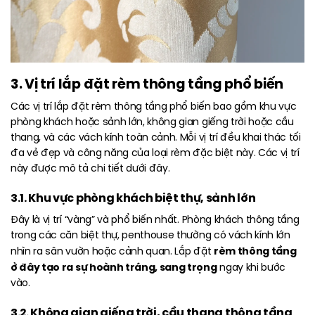
3. Vị trí lắp đặt rèm thông tầng phổ biến
Các vị trí lắp đặt rèm thông tầng phổ biến bao gồm khu vực
phòng khách hoặc sảnh lớn, không gian giếng trời hoặc cầu
thang, và các vách kính toàn cảnh. Mỗi vị trí đều khai thác tối
đa vẻ đẹp và công năng của loại rèm đặc biệt này. Các vị trí
này được mô tả chi tiết dưới đây.
3.1. Khu vực phòng khách biệt thự, sảnh lớn
Đây là vị trí “vàng” và phổ biến nhất. Phòng khách thông tầng
trong các căn biệt thự, penthouse thường có vách kính lớn
rèm thông tầng
nhìn ra sân vườn hoặc cảnh quan. Lắp đặt
ở đây tạo ra sự hoành tráng, sang trọng
ngay khi bước
vào.
3.2. Không gian giếng trời, cầu thang thông tầng