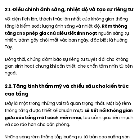
2.1. Điều chỉnh ánh sáng, nhiệt độ và tạo sự riêng tư
Với diện tích lớn, thách thức lớn nhất của không gian thông
Rèm thông
tầng là kiểm soát lượng ánh sáng và nhiệt độ.
tầng cho phép gia chủ điều tiết linh hoạt
nguồn sáng tự
nhiên, tránh gây chói mắt vào ban ngày, đặc biệt là hướng
Tây.
Đồng thời, chúng đảm bảo sự riêng tư tuyệt đối cho không
gian sinh hoạt chung khi cần thiết, che chắn tầm nhìn từ bên
ngoài.
2.2. Tăng tính thẩm mỹ và chiều sâu cho kiến trúc
cao tầng
Đây là một trong những vai trò quan trọng nhất. Một bộ rèm
sẽ kết nối không gian
thông tầng được thiết kế chuẩn mực
giữa các tầng một cách mềm mại
, tạo cảm giác liền mạch
và cao ráo hơn cho căn phòng.
Những sóng rèm thẳng tắp, buông rủ từ trần cao xuống sàn