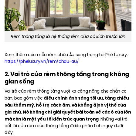
Rèm thông tầng là hệ thống rèm cửa có kích thước lớn
Xem thêm các mẫu rèm châu Âu sang trọng tại Phê Luxury:
https://pheluxury.vn/rem/chau-au/
2. Vai trò của rèm thông tầng trong không
gian sống
Vai trò của rèm thông tầng vượt xa công năng che chắn cơ
điều chỉnh ánh sáng tối ưu, tăng chiều
bản, bao gồm việc
sâu thẩm mỹ, hỗ trợ cách âm, và khẳng định vị thế của
gia chủ. Nó không chỉ giải quyết bài toán về các ô cửa lớn
mà còn là một yếu tố kiến trúc quan trọng
. Những vai trò
cốt lõi của rèm cửa thông tầng được phân tích ngay dưới
đây.