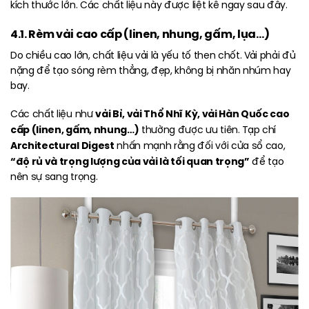
kích thước lớn. Các chất liệu này được liệt kê ngay sau đây.
4.1. Rèm vải cao cấp (linen, nhung, gấm, lụa…)
Do chiều cao lớn, chất liệu vải là yếu tố then chốt. Vải phải đủ
nặng để tạo sóng rèm thẳng, đẹp, không bị nhăn nhúm hay
bay.
vải Bỉ, vải Thổ Nhĩ Kỳ, vải Hàn Quốc cao
Các chất liệu như
cấp (linen, gấm, nhung…)
thường được ưu tiên. Tạp chí
Architectural Digest
nhấn mạnh rằng đối với cửa sổ cao,
“độ rủ và trọng lượng của vải là tối quan trọng”
để tạo
nên sự sang trọng.