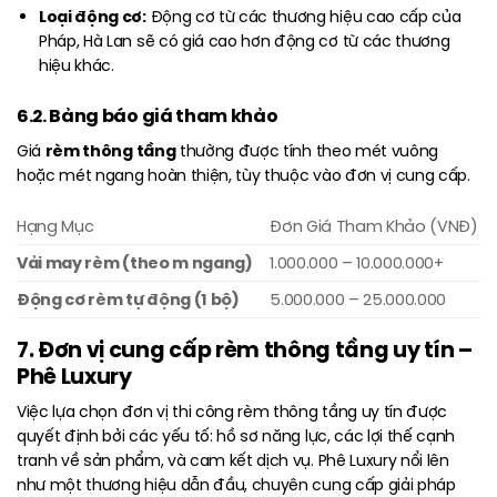
Loại động cơ:
Động cơ từ các thương hiệu cao cấp của
Pháp, Hà Lan sẽ có giá cao hơn động cơ từ các thương
hiệu khác.
6.2. Bảng báo giá tham khảo
rèm thông tầng
Giá
thường được tính theo mét vuông
hoặc mét ngang hoàn thiện, tùy thuộc vào đơn vị cung cấp.
Hạng Mục
Đơn Giá Tham Khảo (VNĐ)
Vải may rèm (theo m ngang)
1.000.000 – 10.000.000+
Động cơ rèm tự động (1 bộ)
5.000.000 – 25.000.000
7. Đơn vị cung cấp rèm thông tầng uy tín –
Phê Luxury
Việc lựa chọn đơn vị thi công rèm thông tầng uy tín được
quyết định bởi các yếu tố: hồ sơ năng lực, các lợi thế cạnh
tranh về sản phẩm, và cam kết dịch vụ. Phê Luxury nổi lên
như một thương hiệu dẫn đầu, chuyên cung cấp giải pháp