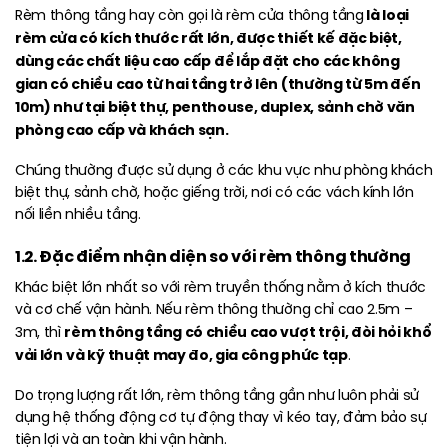
là loại
Rèm thông tầng hay còn gọi là rèm cửa thông tầng
rèm cửa có kích thước rất lớn, được thiết kế đặc biệt,
dùng các chất liệu cao cấp
để lắp đặt cho các không
gian có chiều cao từ hai tầng trở lên (thường từ 5m đến
10m) như tại biệt thự, penthouse, duplex, sảnh chờ văn
phòng cao cấp và khách sạn.
Chúng thường được sử dụng ở các khu vực như phòng khách
biệt thự, sảnh chờ, hoặc giếng trời, nơi có các vách kính lớn
nối liền nhiều tầng.
1.2. Đặc điểm nhận diện so với rèm thông thường
Khác biệt lớn nhất so với rèm truyền thống nằm ở kích thước
và cơ chế vận hành. Nếu rèm thông thường chỉ cao 2.5m –
rèm thông tầng có chiều cao vượt trội, đòi hỏi khổ
3m, thì
vải lớn
và kỹ thuật may đo, gia công phức tạp
.
Do trọng lượng rất lớn, rèm thông tầng gần như luôn phải sử
dụng hệ thống động cơ tự động thay vì kéo tay, đảm bảo sự
tiện lợi và an toàn khi vận hành.