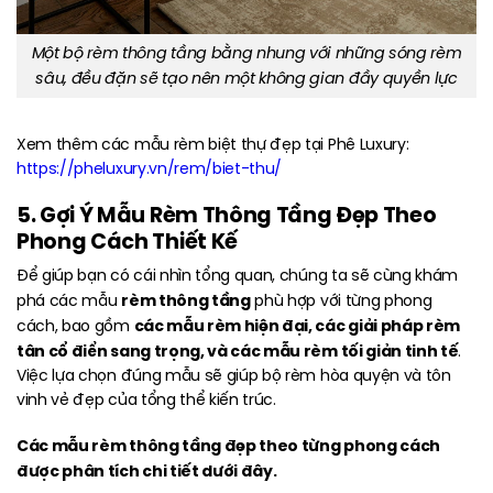
Một bộ rèm thông tầng bằng nhung với những sóng rèm
sâu, đều đặn sẽ tạo nên một không gian đầy quyền lực
Xem thêm các mẫu rèm biệt thự đẹp tại Phê Luxury:
https://pheluxury.vn/rem/biet-thu/
5. Gợi Ý Mẫu Rèm Thông Tầng Đẹp Theo
Phong Cách Thiết Kế
Để giúp bạn có cái nhìn tổng quan, chúng ta sẽ cùng khám
rèm thông tầng
phá các mẫu
phù hợp với từng phong
các mẫu rèm hiện đại, các giải pháp rèm
cách, bao gồm
tân cổ điển sang trọng, và các mẫu rèm tối giản tinh tế
.
Việc lựa chọn đúng mẫu sẽ giúp bộ rèm hòa quyện và tôn
vinh vẻ đẹp của tổng thể kiến trúc.
Các mẫu rèm thông tầng đẹp theo từng phong cách
được phân tích chi tiết dưới đây.