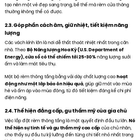
tạo nên một vẻ đẹp sang trọng, bề thế mà rèm cửa thông
thường không thể có được.
2.3. Góp phần cách âm, giữ nhiệt, tiết kiệm năng
lượng
Các vách kính lớn là nơi dễ thất thoát nhiệt nhất trong căn
Bộ Năng lượng Hoa Kỳ (U.S. Department of
nhà. Theo
Energy), cửa sổ có thể chiếm tới 25-30%
năng lượng sưởi
ấm và làm mát tiêu thụ.
hoạt
Một bộ rèm thông tầng bằng vải dày chất lượng cao
động như một lớp bảo ôn hiệu quả
, giúp giữ mát vào mùa
hè và ấm áp vào mùa đông, từ đó tiết kiệm đáng kể chi phí
điện năng.
2.4. Thể hiện đẳng cấp, gu thẩm mỹ của gia chủ
Nó
Việc lắp đặt rèm thông tầng là một quyết định đầu tư lớn.
thể hiện sự tinh tế và gu thẩm mỹ cao cấp
của chủ nhân,
cho thấy sự đầu tư kỹ lưỡng đến từng chi tiết nhỏ nhất trong