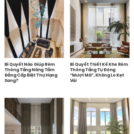
Bí Quyết Nào Giúp Rèm
Bí Quyết Thiết Kế Khe Rèm
Thông Tầng Nâng Tầm
Thông Tầng Tự Động
Đẳng Cấp Biệt Thự Hạng
“Mượt Mà”, Không Lo Kẹt
Sang?
Vải