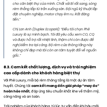
cho căn biệt thự của mình. Chất vải Bỉ rất sang, sóng
rèm thẳng tắp từ trần xuống sàn. Đội ngũ kỹ thuật lắp
đặt chuyên nghiệp, motor chạy êm ru. Rất đáng
tiền.”
Chị Lan Anh (Duplex Ecopark):
“Điều tôi chọn Phê
Luxury là sự minh bạch. Tôi đã yêu cầu xem CO, CQ
và được hỗ trợ rất nhiệt tình, thậm chí còn được đề
nghị kiểm tra tại cảng. Bộ rèm cửa thông tầng này
không chỉ đẹp mà tôi còn an tâm tuyệt đối về nguồn
gốc.”
8.3. Cam kết chất lượng, dịch vụ và trải nghiệm
cao cấp dành cho khách hàng biệt thự
Với Phê Luxury, mỗi bộ rèm thông tầng là một dự án tâm
cam kết mang đến giải pháp “may đo”
huyết. Chúng tôi
hoàn hảo nhất
, đáp ứng tiêu chuẩn khắt khe về thẩm mỹ,
công năng và an toàn.
Trải nghiệm của khách hàng, từ lúc tư vấn đến khi hậu mãi,