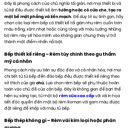
Đây
là phong cách của chủ nghĩa tối giản, nơi mọi thiết bị và
tường hoặc có cửa che, tạo ra
tủ kệ đều được thiết kế âm
một bề mặt phẳng và liền mạch.
Để duy trì sự tinh gọn, hãy
chọn các loại rèm bếp có thiết kế tối giản như rèm cuốn trơn
màu trắng, xám nhạt hoặc cùng tông với màu tường. Những
bộ rèm này sẽ hòa mình vào không gian chung thay vì trở
thành một điểm nhấn nổi bật.
Bếp thiết kế riêng – Rèm tùy chỉnh theo gu thẩm
mỹ cá nhân
Phong
cách này ưu tiên sự độc đáo và cá nhân hóa, nơi mọi
chi tiết từ tủ bếp đến đảo bếp đều được thiết kế riêng theo
chủ.
sở thích của gia
Lựa chọn rèm bếp sẽ phụ thuộc hoàn
toàn vào chủ đề của căn bếp. Đây là không gian để bạn thể
rèm cửa cao cấp
hiện sự sáng tạo, từ một bộ
với vải in họa
tiết độc quyền đến một bộ rèm Roman với gam màu được
đặt riêng để khớp với màu tủ bếp.
Bếp thép không gỉ – Rèm vải kim loại hoặc phản
quang