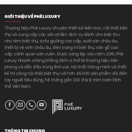
GIỚI THIỆU VỀ PHÊ LUXURY
Thương hiệu Phê Luxury chuyên thiết kế kiến trúc, nội thất biệt
thự và cung cấp các sản phẩm dịch vụ dành cho biệt thư
như rèm biệt thự, sofa giường cao cấp, sưởi sàn châu âu,
thiết bị vệ sinh châu âu, đèn trang trí biệt thự, sàn gỗ cao
cấp, cảnh quan sân vườn. Được sáng lập vào năm 2016, Phê
Luxury nhanh chóng khẳng định vị thế là thương hiệu tiên
phong và dẫn đầu trong lĩnh vực nội thất thông minh và thiết
kế thi công nội thất biệt thự với hơn 45.000 sản phẩm đã đến
tay người tiêu dùng, hệ thống gần 200 đại lý trên toàn lãnh
thổ Việt Nam.
THÔNG TIN CHUNG