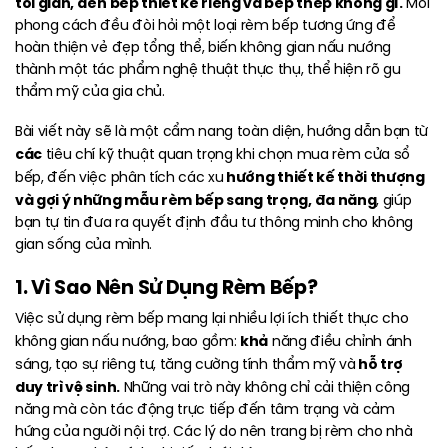
tối giản, đến bếp thiết kế riêng và bếp thép không gỉ.
Mỗi
phong cách đều đòi hỏi một loại rèm bếp tương ứng để
hoàn thiện vẻ đẹp tổng thể, biến không gian nấu nướng
thành một tác phẩm nghệ thuật thực thụ, thể hiện rõ gu
thẩm mỹ của gia chủ.
Bài viết này sẽ là một cẩm nang toàn diện, hướng dẫn bạn từ
các
tiêu chí kỹ thuật quan trọng khi chọn mua rèm cửa sổ
hướng thiết kế thời thượng
bếp, đến việc phân tích các xu
và gợi ý những mẫu rèm bếp sang trọng, đa năng
, giúp
bạn tự tin đưa ra quyết định đầu tư thông minh cho không
gian sống của mình.
1. Vì Sao Nên Sử Dụng Rèm Bếp?
Việc sử dụng rèm bếp mang lại nhiều lợi ích thiết thực cho
khả
không gian nấu nướng, bao gồm:
năng điều chỉnh ánh
hỗ trợ
sáng, tạo sự riêng tư, tăng cường tính thẩm mỹ và
duy trì vệ sinh.
Những vai trò này không chỉ cải thiện công
năng mà còn tác động trực tiếp đến tâm trạng và cảm
hứng của người nội trợ. Các lý do nên trang bị rèm cho nhà