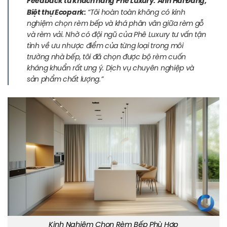
Feedback từ khách hàng Phê Luxury:
Anh Hải Đăng,
Biệt thự Ecopark:
“Tôi hoàn toàn không có kinh
nghiệm chọn rèm bếp và khá phân vân giữa rèm gỗ
và rèm vải. Nhờ có đội ngũ của Phê Luxury tư vấn tận
tình về ưu nhược điểm của từng loại trong môi
trường nhà bếp, tôi đã chọn được bộ rèm cuốn
kháng khuẩn rất ưng ý. Dịch vụ chuyên nghiệp và
sản phẩm chất lượng.”
Kinh Nghiệm Chọn Rèm Bếp Phù Hợp