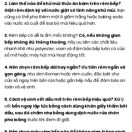
2. Làm thế nào để khử mùi thức ăn bám trên rèm bếp?
Giặt rèm định kỳ với nước giặt có tính năng khử mùi.
Bạn
cũng có thể pha thêm một ít giấm trắng hoặc baking soda
vào nước xả cuối để loại bỏ mùi hiệu quả hơn.
3.
Có, nếu không gian
Rèm bếp có dễ bị ẩm mốc không?
bếp không đủ thông thoáng.
Hãy ưu tiên các chất liệu
nhanh khô như polyester, voan và đảm bảo bếp luôn có cửa
sổ mở hoặc máy hút mùi hoạt động tốt.
4. Nên chọn rèm bếp dài hay ngắn?
Ưu tiên rèm ngắn và
gọn gàng,
như rèm Roman hoặc rèm cuốn, đặc biệt cho
cửa sổ ngay trên bồn rửa hoặc gần bếp nấu để đảm bảo an
toàn và vệ sinh.
5. Cách vệ sinh vết dầu mỡ trên rèm bếp hiệu quả?
Xử
lý
bẩn ngay lập tức bằng cách dùng khăn giấy thấm bớt
vết
dầu, sau đó chấm nhẹ bằng dung dịch nước rửa chén
pha loãng
trước khi đem đi giặt.
6. Nên chọn màu rèm bếp nào để không gian trông sạch