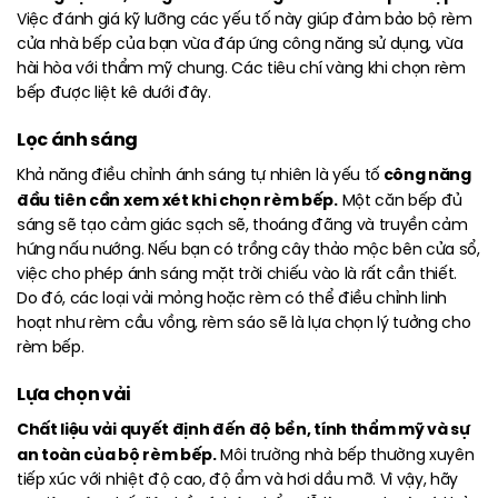
Việc đánh giá kỹ lưỡng các yếu tố này giúp đảm bảo bộ rèm
cửa nhà bếp của bạn vừa đáp ứng công năng sử dụng, vừa
hài hòa với thẩm mỹ chung. Các tiêu chí vàng khi chọn rèm
bếp được liệt kê dưới đây.
Lọc ánh sáng
công năng
Khả
năng điều chỉnh ánh sáng tự nhiên là yếu tố
đầu tiên cần xem xét khi chọn rèm bếp.
Một căn bếp đủ
sáng sẽ tạo cảm giác sạch sẽ, thoáng đãng và truyền cảm
hứng nấu nướng. Nếu bạn có trồng cây thảo mộc bên cửa sổ,
việc cho phép ánh sáng mặt trời chiếu vào là rất cần thiết.
Do đó, các loại vải mỏng hoặc rèm có thể điều chỉnh linh
hoạt như rèm cầu vồng, rèm sáo sẽ là lựa chọn lý tưởng cho
rèm bếp.
Lựa chọn vải
Chất liệu vải quyết định đến độ bền, tính thẩm mỹ và sự
an toàn của bộ rèm bếp.
Môi trường nhà bếp thường xuyên
tiếp xúc với nhiệt độ cao, độ ẩm và hơi dầu mỡ. Vì vậy, hãy