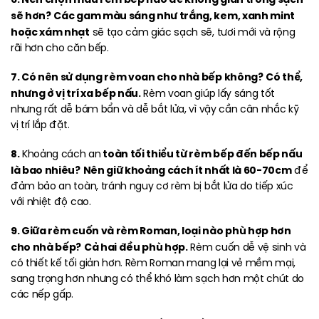
sẽ hơn?
Các gam màu sáng như trắng, kem, xanh mint
hoặc xám nhạt
sẽ tạo cảm giác sạch sẽ, tươi mới và rộng
rãi hơn cho căn bếp.
7. Có nên sử dụng rèm voan cho nhà bếp không?
Có thể,
nhưng ở vị trí xa bếp nấu.
Rèm voan giúp lấy sáng tốt
nhưng rất dễ bám bẩn và dễ bắt lửa, vì vậy cần cân nhắc kỹ
vị trí lắp đặt.
8.
toàn tối thiểu từ rèm bếp đến bếp nấu
Khoảng cách an
là bao nhiêu?
Nên giữ khoảng cách ít nhất là 60-70cm
để
đảm bảo an toàn, tránh nguy cơ rèm bị bắt lửa do tiếp xúc
với nhiệt độ cao.
9. Giữa rèm cuốn và rèm Roman, loại nào phù hợp hơn
cho nhà bếp?
Cả hai đều phù hợp.
Rèm cuốn dễ vệ sinh và
có thiết kế tối giản hơn. Rèm Roman mang lại vẻ mềm mại,
sang trọng hơn nhưng có thể khó làm sạch hơn một chút do
các nếp gấp.