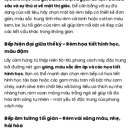
sâu và sự thú vị về mặt thị giác.
Để cân bằng với sự đa
dạng của vật liệu, hãy chọn một bộ rèm bếp có thiết kế đơn
giản, màu sắc trung tính như rèm vải lanh hoặc cotton màu
kem, be. Sự tối giản của rèm sẽ giúp làm nổi bật vẻ đẹp của
các kết cấu khác trong không gian.
Bếp hiện đại giữa thế kỷ – Rèm họa tiết hình học,
màu đậm
Lấy
cảm hứng từ thập niên 50-60, phong cách này đặc trưng
gàng, màu sắc ấm áp và các họa tiết
bởi đường nét gọn
hình học.
Bạn có thể mạnh dạn chọn rèm bếp có họa tiết
hình học táo bạo hoặc các gam màu trơn nổi bật như cam
cháy, xanh olive trên chất liệu vải bóng. Nếu ưa thích sự nhẹ
nhàng hơn, rèm voan mỏng màu trắng ngà sẽ giúp tối đa
hóa ánh sáng tự nhiên – một yếu tố đặc trưng của phong
cách này.
Bếp âm tường tối giản – Rèm vải sáng màu, nhẹ,
hài hòa