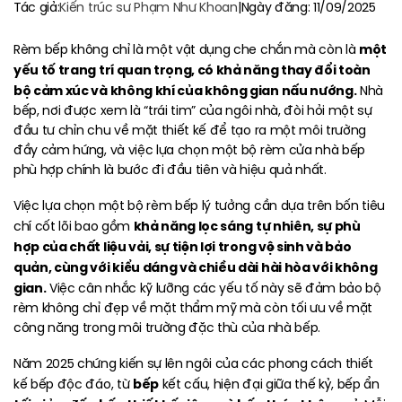
Tác giả:
Kiến trúc sư Phạm Như Khoan
|
Ngày đăng: 11/09/2025
một
Rèm bếp không chỉ là một vật dụng che chắn mà còn là
yếu tố trang trí quan trọng, có khả năng thay đổi toàn
bộ cảm xúc và không khí của không gian nấu nướng.
Nhà
bếp, nơi được xem là “trái tim” của ngôi nhà, đòi hỏi một sự
đầu tư chỉn chu về mặt thiết kế để tạo ra một môi trường
đầy cảm hứng, và việc lựa chọn một bộ rèm cửa nhà bếp
phù hợp chính là bước đi đầu tiên và hiệu quả nhất.
Việc lựa chọn một bộ rèm bếp lý tưởng cần dựa trên bốn tiêu
khả năng lọc sáng tự nhiên, sự phù
chí cốt lõi bao gồm
hợp của chất liệu vải, sự tiện lợi trong vệ sinh và bảo
quản, cùng với kiểu dáng và chiều dài hài hòa với không
gian.
Việc cân nhắc kỹ lưỡng các yếu tố này sẽ đảm bảo bộ
rèm không chỉ đẹp về mặt thẩm mỹ mà còn tối ưu về mặt
công năng trong môi trường đặc thù của nhà bếp.
Năm 2025 chứng kiến sự lên ngôi của các phong cách thiết
bếp
kế bếp độc đáo, từ
kết cấu, hiện đại giữa thế kỷ, bếp ẩn