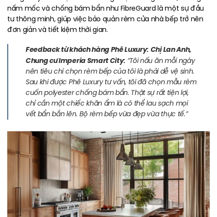
nấm mốc và chống bám bẩn như FibreGuard là một sự đầu
tư thông minh, giúp việc bảo quản rèm cửa nhà bếp trở nên
đơn giản và tiết kiệm thời gian.
Feedback từ khách hàng Phê Luxury:
Chị Lan Anh,
Chung cư Imperia Smart City:
“Tôi nấu ăn mỗi ngày
nên tiêu chí chọn rèm bếp của tôi là phải dễ vệ sinh.
Sau khi được Phê Luxury tư vấn, tôi đã chọn mẫu rèm
cuốn polyester chống bám bẩn. Thật sự rất tiện lợi,
chỉ cần một chiếc khăn ẩm là có thể lau sạch mọi
vết bẩn bắn lên. Bộ rèm bếp vừa đẹp vừa thực tế.”