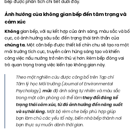
bếp được phân tích chi tiết dưới đây.
Ảnh hưởng của không gian bếp đến tâm trạng và
cảm xúc
Không
gian bếp, với sự kết hợp của ánh sáng, màu sắc và bố
cục, có ảnh hưởng sâu sắc đến trạng thái tinh thần của
chúng ta.
Một căn bếp được thiết kế chỉn chu sẽ tạo ra một
môi trường tích cực, truyền cảm hứng sáng tạo và khiến
công việc nấu nướng trở nên thú vị hơn. Rèm bếp đóng vai
trò quan trọng trong việc kiến tạo không gian này.
Theo một nghiên cứu được công bố trên Tạp chí
Tâm lý học Môi trường (Journal of Environmental
mức
Psychology),
độ ánh sáng tự nhiên và màu sắc
thay đổi đáng kể
trong một căn phòng có thể làm
trạng thái cảm xúc, từ đó ảnh hưởng đến năng suất
và sự hài lòng.
Một bộ rèm che bếp phù hợp giúp
bạn làm chủ các yếu tố này, biến nhà bếp thành nơi
bạn thực sự muốn dành thời gian.