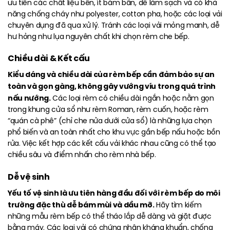
ưu tiên các chất liệu bền, ít bám bẩn, dễ làm sạch và có khả
năng chống cháy như polyester, cotton pha, hoặc các loại vải
chuyên dụng đã qua xử lý. Tránh các loại vải mỏng manh, dễ
hư hỏng như lụa nguyên chất khi chọn rèm che bếp.
Chiều dài & Kết cấu
Kiểu dáng và chiều dài của rèm bếp cần đảm bảo sự an
toàn và gọn gàng, không gây vướng víu trong quá trình
nấu nướng.
Các loại rèm có chiều dài ngắn hoặc nằm gọn
trong khung cửa sổ như rèm Roman, rèm cuốn, hoặc rèm
“quán cà phê” (chỉ che nửa dưới cửa sổ) là những lựa chọn
phổ biến và an toàn nhất cho khu vực gần bếp nấu hoặc bồn
rửa. Việc kết hợp các kết cấu vải khác nhau cũng có thể tạo
chiều sâu và điểm nhấn cho rèm nhà bếp.
Dễ vệ sinh
Yếu tố vệ sinh là ưu tiên hàng đầu đối với rèm bếp do môi
trường đặc thù dễ bám mùi và dầu mỡ.
Hãy tìm kiếm
những mẫu rèm bếp có thể tháo lắp dễ dàng và giặt được
bằng máy. Các loại vải có chứng nhận kháng khuẩn, chống