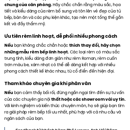
chung của căn phòng.
Hãy chắc chắn rằng màu sắc, họa
tiết và kiểu dáng của rèm bổ sung và tôn lên vẻ đẹp của tủ
bếp, bàn ăn và các phụ kiện khác, tạo nên một tổng thể gắn
kết và đầy thẩm mỹ.
Ưu tiên rèm linh hoạt, dễ phối nhiều phong cách
Nếu
thích thay đổi, hãy chọn
bạn không chắc chắn hoặc
những mẫu rèm bếp linh hoạt.
Các loại rèm có màu sắc
trung tính, kiểu dáng đơn giản như rèm Roman, rèm cuốn
trơn màu be, xám nhạt có thể dễ dàng kết hợp với nhiều
phong cách thiết kế khác nhau, từ cổ điển đến hiện đại.
Tham khảo chuyên gia khi phân vân
Nếu
bạn cảm thấy bối rối, đừng ngần ngại tìm đến sự tư vấn
thất hoặc các showroom vải uy tín.
của các chuyên gia nội
Với kinh nghiệm và kiến thức chuyên môn, họ sẽ giúp bạn tìm
ra giải pháp rèm bếp tối ưu nhất, phù hợp với cả nhu cầu và
ngân sách của bạn.