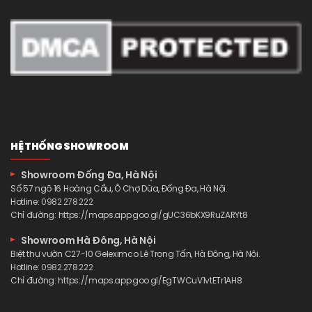
HỆ THỐNG SHOWROOM
Showroom Đống Đa, Hà Nội
Số 57 ngõ 16 Hoàng Cầu, Ô Chợ Dừa, Đống Đa, Hà Nội.
Hotline:
0982.278.222
Chỉ đường:
https://maps.app.goo.gl/gUC36bKX9RuZARYt8
Showroom Hà Đông, Hà Nội
Biệt thự vườn C27-10 Geleximco Lê Trọng Tấn, Hà Đông, Hà Nội.
Hotline:
0982.278.222
Chỉ đường:
https://maps.app.goo.gl/EgTWCuV1vtETr1AH8