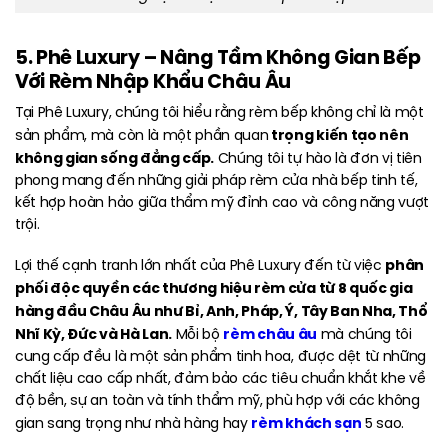
5. Phê Luxury – Nâng Tầm Không Gian Bếp
Với Rèm Nhập Khẩu Châu Âu
Tại
Phê Luxury, chúng tôi hiểu rằng rèm bếp không chỉ là một
trọng kiến tạo nên
sản phẩm, mà còn là một phần quan
không gian sống đẳng cấp.
Chúng tôi tự hào là đơn vị tiên
phong mang đến những giải pháp rèm cửa nhà bếp tinh tế,
kết hợp hoàn hảo giữa thẩm mỹ đỉnh cao và công năng vượt
trội.
phân
Lợi thế cạnh tranh lớn nhất của Phê Luxury đến từ việc
phối độc quyền các thương hiệu rèm cửa từ 8 quốc gia
hàng đầu Châu Âu như Bỉ, Anh, Pháp, Ý, Tây Ban Nha, Thổ
Nhĩ Kỳ, Đức và Hà Lan.
rèm châu âu
Mỗi bộ
mà chúng tôi
cung cấp đều là một sản phẩm tinh hoa, được dệt từ những
chất liệu cao cấp nhất, đảm bảo các tiêu chuẩn khắt khe về
độ bền, sự an toàn và tính thẩm mỹ, phù hợp với các không
rèm khách sạn
gian sang trọng như nhà hàng hay
5 sao.