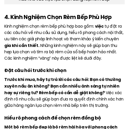
4. Kinh Nghiệm Chọn Rèm Bếp Phù Hợp
việc
Kinh nghiệm chọn rèm bếp phù hợp bao gồm:
tự đặt ra
các câu hỏi về nhu cầu sử dụng, hiểu rõ phong cách nội thất,
ưu tiên các giải pháp linh hoạt và tham khảo ý kiến chuyên
gia khi cần thiết.
Những kinh nghiệm này sẽ giúp bạn thu
hẹp lựa chọn và tìm ra bộ rèm cửa sổ bếp hoàn hảo nhất.
Các kinh nghiệm “vàng” này được liệt kê dưới đây.
Đặt câu hỏi trước khi chọn
Trước khi mua, hãy tự trả lời các câu hỏi: Bạn có thường
xuyên nấu ăn không? Bạn cần nhiều ánh sáng tự nhiên
hay sự riêng tư? Rèm bếp có cần dễ giặt không?
Việc xác
định rõ nhu cầu sẽ giúp bạn đưa ra quyết định chính xác hơn
giữa hàng ngàn lựa chọn rèm nhà bếp trên thị trường.
Hiểu rõ phong cách để chọn rèm đồng bộ
Một bộ rèm bếp đẹp là bộ rèm hài hòa với phong cách