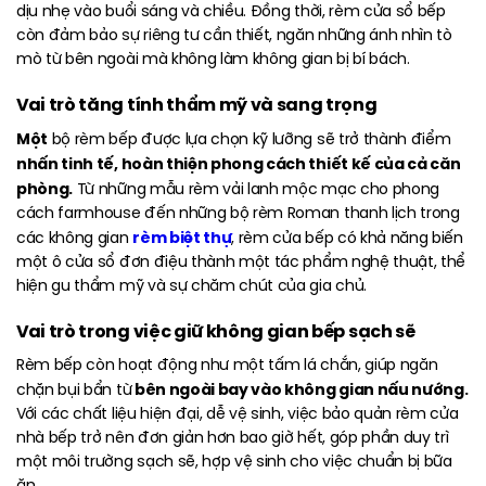
dịu nhẹ vào buổi sáng và chiều. Đồng thời, rèm cửa sổ bếp
còn đảm bảo sự riêng tư cần thiết, ngăn những ánh nhìn tò
mò từ bên ngoài mà không làm không gian bị bí bách.
Vai trò tăng tính thẩm mỹ và sang trọng
Một
bộ rèm bếp được lựa chọn kỹ lưỡng sẽ trở thành điểm
nhấn tinh tế, hoàn thiện phong cách thiết kế của cả căn
phòng.
Từ những mẫu rèm vải lanh mộc mạc cho phong
cách farmhouse đến những bộ rèm Roman thanh lịch trong
rèm biệt thự
các không gian
, rèm cửa bếp có khả năng biến
một ô cửa sổ đơn điệu thành một tác phẩm nghệ thuật, thể
hiện gu thẩm mỹ và sự chăm chút của gia chủ.
Vai trò trong việc giữ không gian bếp sạch sẽ
Rèm
bếp còn hoạt động như một tấm lá chắn, giúp ngăn
bên ngoài bay vào không gian nấu nướng.
chặn bụi bẩn từ
Với các chất liệu hiện đại, dễ vệ sinh, việc bảo quản rèm cửa
nhà bếp trở nên đơn giản hơn bao giờ hết, góp phần duy trì
một môi trường sạch sẽ, hợp vệ sinh cho việc chuẩn bị bữa
ăn.