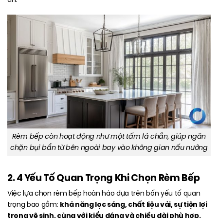
Rèm bếp còn hoạt động như một tấm lá chắn, giúp ngăn
chặn bụi bẩn từ bên ngoài bay vào không gian nấu nướng
2. 4 Yếu Tố Quan Trọng Khi Chọn Rèm Bếp
Việc lựa chọn rèm bếp hoàn hảo dựa trên bốn yếu tố quan
khả năng lọc sáng, chất liệu vải, sự tiện lợi
trọng bao gồm:
trong vệ sinh, cùng với kiểu dáng và chiều dài phù hợp.