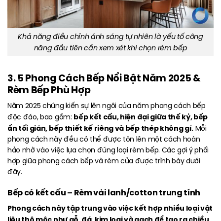
Khả năng điều chỉnh ánh sáng tự nhiên là yếu tố công
năng đầu tiên cần xem xét khi chọn rèm bếp
3. 5 Phong Cách Bếp Nổi Bật Năm 2025 &
Rèm Bếp Phù Hợp
Năm 2025 chứng kiến sự lên ngôi của năm phong cách bếp
bếp
kết
cấu, hiện đại giữa thế kỷ, bếp
độc đáo, bao gồm:
ẩn tối giản, bếp thiết kế riêng và bếp thép không gỉ.
Mỗi
phong cách này đều có thể được tôn lên một cách hoàn
hảo nhờ vào việc lựa chọn đúng loại rèm bếp. Các gợi ý phối
hợp giữa phong cách bếp và rèm cửa được trình bày dưới
đây.
Bếp có kết cấu – Rèm vải lanh/cotton trung tính
Phong cách này tập trung vào việc kết hợp nhiều loại vật
liệu thô mộc như gỗ, đá, kim loại và gạch để tạo ra chiều