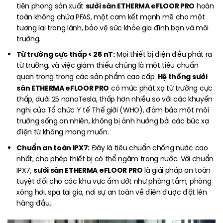
sưởi sàn ETHERMA eFLOOR PRO
tiên phong sản xuất
hoàn
toàn không chứa PFAS, một cam kết mạnh mẽ cho một
tương lai trong lành, bảo vệ sức khỏe gia đình bạn và môi
trường.
Từ trường cực thấp < 25 nT:
Mọi thiết bị điện đều phát ra
từ trường, và việc giảm thiểu chúng là một tiêu chuẩn
Hệ thống sưởi
quan trọng trong các sản phẩm cao cấp.
sàn ETHERMA eFLOOR PRO
có mức phát xạ từ trường cực
thấp, dưới 25 nanoTesla, thấp hơn nhiều so với các khuyến
nghị của Tổ chức Y tế Thế giới (WHO), đảm bảo một môi
trường sống an nhiên, không bị ảnh hưởng bởi các bức xạ
điện từ không mong muốn.
Chuẩn an toàn IPX7:
Đây là tiêu chuẩn chống nước cao
nhất, cho phép thiết bị có thể ngâm trong nước. Với chuẩn
sưởi sàn ETHERMA eFLOOR PRO
IPX7,
là giải pháp an toàn
tuyệt đối cho các khu vực ẩm ướt như phòng tắm, phòng
xông hơi, spa tại gia, nơi sự an toàn về điện được đặt lên
hàng đầu.