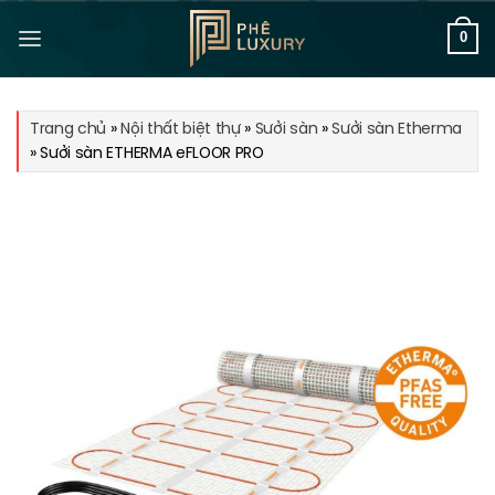
Bỏ
qua
0
nội
dung
Trang chủ
»
Nội thất biệt thự
»
Sưởi sàn
»
Sưởi sàn Etherma
»
Sưởi sàn ETHERMA eFLOOR PRO