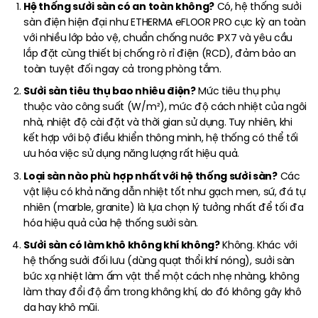
Hệ thống sưởi sàn có an toàn không?
Có, hệ thống sưởi
sàn điện hiện đại như ETHERMA eFLOOR PRO cực kỳ an toàn
với nhiều lớp bảo vệ, chuẩn chống nước IPX7 và yêu cầu
lắp đặt cùng thiết bị chống rò rỉ điện (RCD), đảm bảo an
toàn tuyệt đối ngay cả trong phòng tắm.
Sưởi sàn tiêu thụ bao nhiêu điện?
Mức tiêu thụ phụ
thuộc vào công suất (W/m²), mức độ cách nhiệt của ngôi
nhà, nhiệt độ cài đặt và thời gian sử dụng. Tuy nhiên, khi
kết hợp với bộ điều khiển thông minh, hệ thống có thể tối
ưu hóa việc sử dụng năng lượng rất hiệu quả.
Loại sàn nào phù hợp nhất với hệ thống sưởi sàn?
Các
vật liệu có khả năng dẫn nhiệt tốt như gạch men, sứ, đá tự
nhiên (marble, granite) là lựa chọn lý tưởng nhất để tối đa
hóa hiệu quả của hệ thống sưởi sàn.
Sưởi sàn có làm khô không khí không?
Không. Khác với
hệ thống sưởi đối lưu (dùng quạt thổi khí nóng), sưởi sàn
bức xạ nhiệt làm ấm vật thể một cách nhẹ nhàng, không
làm thay đổi độ ẩm trong không khí, do đó không gây khô
da hay khô mũi.