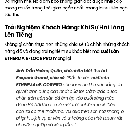
và mạnh mẽ. Nó đảm bảo không gian đạt được nhiệt độ
mong muốn trong thời gian ngắn nhất, mang lại sự tiện nghi
tức thì.
Trải Nghiệm Khách Hàng: Khi Sự Hài Lòng
Lên Tiếng
Không gì chân thực hơn những chia sẻ từ chính những khách
sưởi sàn
hàng đã và đang trải nghiệm sự khác biệt mà
ETHERMA eFLOOR PRO
mang lại.
Anh Trần Hoàng Quân, chủ nhân biệt thự tại
Ecopark Grand, chia sẻ:
sưởi sàn
“Đầu tư vào
ETHERMA eFLOOR PRO
cho toàn bộ khu vực tầng 1 là
quyết định đúng đắn nhất của tôi. Cảm giác bước
chân trần trên sàn đá ấm áp vào buổi sáng mùa
đông Hà Nội thực sự là một trải nghiệm xa xỉ. Các
con tôi có thể thoải mái vui đùa trên sàn mà không lo
bị lạnh. Dịch vụ tư vấn và thi công của Phê Luxury rất
chuyên nghiệp và xứng tầm.”