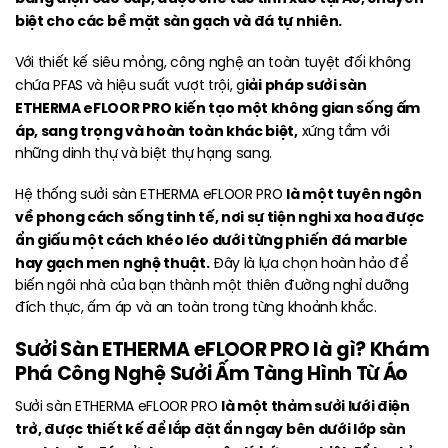
biệt cho các bề mặt sàn gạch và đá tự nhiên.
Với thiết kế siêu mỏng, công nghệ an toàn tuyệt đối không
iải pháp sưởi sàn
chứa PFAS và hiệu suất vượt trội, g
ETHERMA eFLOOR PRO kiến tạo một không gian sống ấm
áp, sang trọng và hoàn toàn khác biệt,
xứng tầm với
những dinh thự và biệt thự hạng sang.
là một tuyên ngôn
Hệ thống sưởi sàn ETHERMA eFLOOR PRO
về phong cách sống tinh tế, nơi sự tiện nghi xa hoa được
ẩn giấu một cách khéo léo dưới từng phiến đá marble
hay gạch men nghệ thuật.
Đây là lựa chọn hoàn hảo để
biến ngôi nhà của bạn thành một thiên đường nghỉ dưỡng
đích thực, ấm áp và an toàn trong từng khoảnh khắc.
Sưởi Sàn ETHERMA eFLOOR PRO là gì? Khám
Phá Công Nghệ Sưởi Ấm Tàng Hình Từ Áo
là một thảm sưởi lưới điện
Sưởi sàn ETHERMA eFLOOR PRO
trở, được thiết kế để lắp đặt ẩn ngay bên dưới lớp sàn