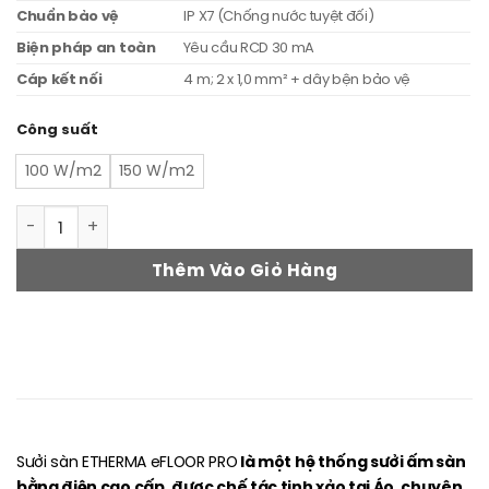
Chuẩn bảo vệ
IP X7 (Chống nước tuyệt đối)
Biện pháp an toàn
Yêu cầu RCD 30 mA
Cáp kết nối
4 m; 2 x 1,0 mm² + dây bện bảo vệ
Công suất
100 W/m2
150 W/m2
Sưởi sàn ETHERMA eFLOOR PRO số lượng
Thêm Vào Giỏ Hàng
l
à một hệ thống sưởi ấm sàn
Sưởi sàn ETHERMA eFLOOR PRO
bằng điện cao cấp, được chế tác tinh xảo tại Áo, chuyên