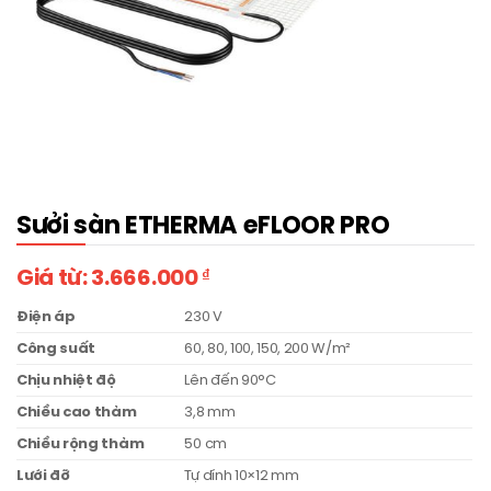
Sưởi sàn ETHERMA eFLOOR PRO
Giá từ:
3.666.000
₫
Điện áp
230 V
Công suất
60, 80, 100, 150, 200 W/m²
Chịu nhiệt độ
Lên đến 90°C
Chiều cao thảm
3,8 mm
Chiều rộng thảm
50 cm
Lưới đỡ
Tự dính 10×12 mm