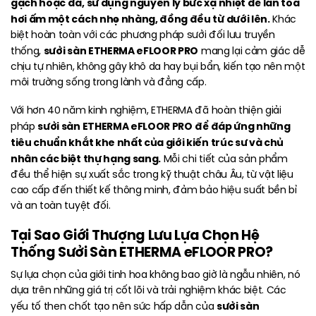
gạch hoặc đá, sử dụng nguyên lý bức xạ nhiệt để lan tỏa
hơi ấm một cách nhẹ nhàng, đồng đều từ dưới lên.
Khác
biệt hoàn toàn với các phương pháp sưởi đối lưu truyền
sưởi sàn ETHERMA eFLOOR PRO
thống,
mang lại cảm giác dễ
chịu tự nhiên, không gây khô da hay bụi bẩn, kiến tạo nên một
môi trường sống trong lành và đẳng cấp.
Với hơn 40 năm kinh nghiệm, ETHERMA đã hoàn thiện giải
sưởi sàn ETHERMA eFLOOR PRO
để đáp ứng những
pháp
tiêu chuẩn khắt khe nhất của giới kiến trúc sư và chủ
nhân các biệt thự hạng sang.
Mỗi chi tiết của sản phẩm
đều thể hiện sự xuất sắc trong kỹ thuật châu Âu, từ vật liệu
cao cấp đến thiết kế thông minh, đảm bảo hiệu suất bền bỉ
và an toàn tuyệt đối.
Tại Sao Giới Thượng Lưu Lựa Chọn Hệ
Thống Sưởi Sàn ETHERMA eFLOOR PRO?
Sự lựa chọn của giới tinh hoa không bao giờ là ngẫu nhiên, nó
dựa trên những giá trị cốt lõi và trải nghiệm khác biệt. Các
sưởi sàn
yếu tố then chốt tạo nên sức hấp dẫn của