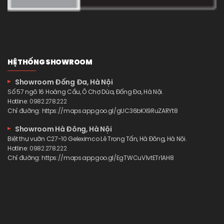
HỆ THỐNG SHOWROOM
Showroom Đống Đa, Hà Nội
Số 57 ngõ 16 Hoàng Cầu, Ô Chợ Dừa, Đống Đa, Hà Nội.
Hotline:
0982.278.222
Chỉ đường:
https://maps.app.goo.gl/gUC36bKX9RuZARYt8
Showroom Hà Đông, Hà Nội
Biệt thự vườn C27-10 Geleximco Lê Trọng Tấn, Hà Đông, Hà Nội.
Hotline:
0982.278.222
Chỉ đường:
https://maps.app.goo.gl/EgTWCuV1vtETr1AH8