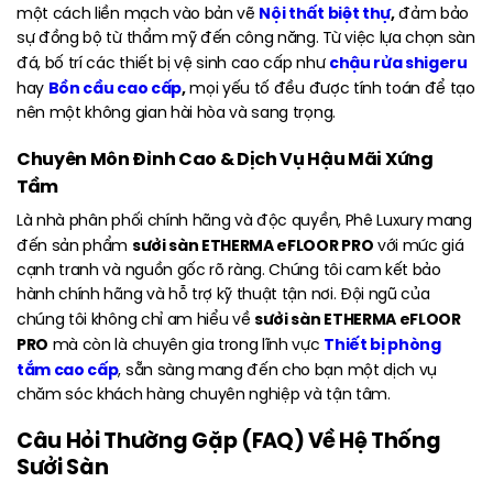
Nội thất biệt thự
,
một cách liền mạch vào bản vẽ
đảm bảo
sự đồng bộ từ thẩm mỹ đến công năng. Từ việc lựa chọn sàn
chậu rửa shigeru
đá, bố trí các thiết bị vệ sinh cao cấp như
Bồn cầu cao cấp
,
hay
mọi yếu tố đều được tính toán để tạo
nên một không gian hài hòa và sang trọng.
Chuyên Môn Đỉnh Cao & Dịch Vụ Hậu Mãi Xứng
Tầm
Là nhà phân phối chính hãng và độc quyền, Phê Luxury mang
sưởi sàn ETHERMA eFLOOR PRO
đến sản phẩm
với mức giá
cạnh tranh và nguồn gốc rõ ràng. Chúng tôi cam kết bảo
hành chính hãng và hỗ trợ kỹ thuật tận nơi. Đội ngũ của
sưởi sàn ETHERMA eFLOOR
chúng tôi không chỉ am hiểu về
PRO
Thiết bị phòng
mà còn là chuyên gia trong lĩnh vực
tắm cao cấp
, sẵn sàng mang đến cho bạn một dịch vụ
chăm sóc khách hàng chuyên nghiệp và tận tâm.
Câu Hỏi Thường Gặp (FAQ) Về Hệ Thống
Sưởi Sàn