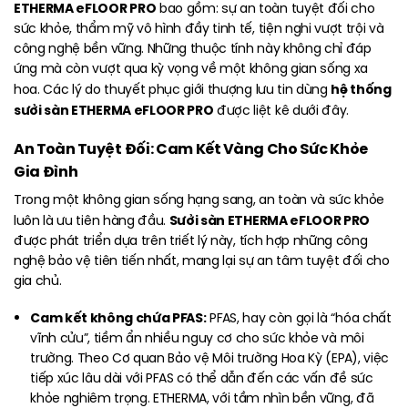
ETHERMA eFLOOR PRO
bao gồm: sự an toàn tuyệt đối cho
sức khỏe, thẩm mỹ vô hình đầy tinh tế, tiện nghi vượt trội và
công nghệ bền vững. Những thuộc tính này không chỉ đáp
ứng mà còn vượt qua kỳ vọng về một không gian sống xa
hệ thống
hoa. Các lý do thuyết phục giới thượng lưu tin dùng
sưởi sàn ETHERMA eFLOOR PRO
được liệt kê dưới đây.
An Toàn Tuyệt Đối: Cam Kết Vàng Cho Sức Khỏe
Gia Đình
Trong một không gian sống hạng sang, an toàn và sức khỏe
Sưởi sàn ETHERMA eFLOOR PRO
luôn là ưu tiên hàng đầu.
được phát triển dựa trên triết lý này, tích hợp những công
nghệ bảo vệ tiên tiến nhất, mang lại sự an tâm tuyệt đối cho
gia chủ.
Cam kết không chứa PFAS:
PFAS, hay còn gọi là “hóa chất
vĩnh cửu”, tiềm ẩn nhiều nguy cơ cho sức khỏe và môi
trường. Theo Cơ quan Bảo vệ Môi trường Hoa Kỳ (EPA), việc
tiếp xúc lâu dài với PFAS có thể dẫn đến các vấn đề sức
khỏe nghiêm trọng. ETHERMA, với tầm nhìn bền vững, đã