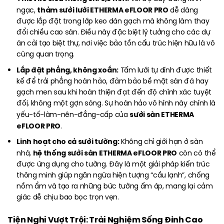
thảm sưởi lưới ETHERMA eFLOOR PRO
ngạc,
dễ dàng
được lắp đặt trong lớp keo dán gạch mà không làm thay
đổi chiều cao sàn. Điều này đặc biệt lý tưởng cho các dự
án cải tạo biệt thự, nơi việc bảo tồn cấu trúc hiện hữu là vô
cùng quan trọng.
Lắp đặt phẳng, không xoắn:
Tấm lưới tự dính được thiết
kế để trải phẳng hoàn hảo, đảm bảo bề mặt sàn đá hay
gạch men sau khi hoàn thiện đạt đến độ chính xác tuyệt
đối, không một gợn sóng. Sự hoàn hảo vô hình này chính là
sưởi sàn ETHERMA
yếu-tố-làm-nên-đẳng-cấp của
eFLOOR PRO
.
Linh hoạt cho cả sưởi tường:
Không chỉ giới hạn ở sàn
hệ thống sưởi sàn ETHERMA eFLOOR PRO
nhà,
còn có thể
được ứng dụng cho tường. Đây là một giải pháp kiến trúc
thông minh giúp ngăn ngừa hiện tượng “cầu lạnh”, chống
nồm ẩm và tạo ra những bức tường ấm áp, mang lại cảm
giác dễ chịu bao bọc trọn vẹn.
Tiện Nghi Vượt Trội: Trải Nghiệm Sống Đỉnh Cao