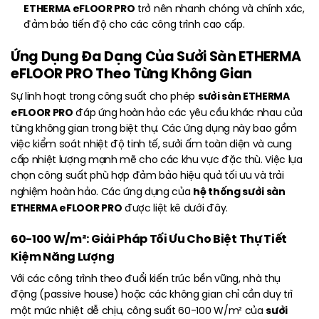
ETHERMA eFLOOR PRO
trở nên nhanh chóng và chính xác,
đảm bảo tiến độ cho các công trình cao cấp.
Ứng Dụng Đa Dạng Của Sưởi Sàn ETHERMA
eFLOOR PRO Theo Từng Không Gian
sưởi sàn ETHERMA
Sự linh hoạt trong công suất cho phép
eFLOOR PRO
đáp ứng hoàn hảo các yêu cầu khác nhau của
từng không gian trong biệt thự. Các ứng dụng này bao gồm
việc kiểm soát nhiệt độ tinh tế, sưởi ấm toàn diện và cung
cấp nhiệt lượng mạnh mẽ cho các khu vực đặc thù. Việc lựa
chọn công suất phù hợp đảm bảo hiệu quả tối ưu và trải
hệ thống sưởi sàn
nghiệm hoàn hảo. Các ứng dụng của
ETHERMA eFLOOR PRO
được liệt kê dưới đây.
60-100 W/m²: Giải Pháp Tối Ưu Cho Biệt Thự Tiết
Kiệm Năng Lượng
Với các công trình theo đuổi kiến trúc bền vững, nhà thụ
động (passive house) hoặc các không gian chỉ cần duy trì
sưởi
một mức nhiệt dễ chịu, công suất 60-100 W/m² của