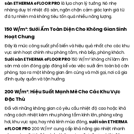
sàn ETHERMA eFLOOR PRO
là lựa chọn lý tưởng. Nó nhẹ
nhàng duy trì nhiệt độ sàn, ngăn chặn cảm giác lạnh giá từ
đá tự nhiên mà không tiêu tốn quá nhiều năng lượng.
150 W/m²: Sưởi Ấm Toàn Diện Cho Không Gian Sinh
Hoạt Chung
Đây là mức công suất phổ biến và hiệu quả nhất cho các khu
vực sinh hoạt chính như phòng tắm, nhà bếp, phòng khách.
Sưởi sàn ETHERMA eFLOOR PRO
150 W/m² không chỉ làm ấm
sàn mà còn đóng góp đáng kể vào việc sưởi ấm toàn bộ căn
phòng, tạo ra một không gian ấm cúng và mời gọi, nơi cả gia
đình quây quần và tận hưởng.
200 W/m²: Hiệu Suất Mạnh Mẽ Cho Các Khu Vực
Đặc Thù
Đối với những không gian có yêu cầu nhiệt độ cao hoặc khả
năng cách nhiệt kém như phòng tắm kính lớn, phòng xông
sưởi sàn ETHERMA
hơi, khu vực spa, hay nhà kính mùa đông,
eFLOOR PRO
200 W/m² cung cấp khả năng gia nhiệt nhanh