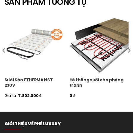
SẢN PHẨM TƯƠNG TỰ
Sưởi Sàn ETHERMA NST
Hệ thống sưởi cho phòng
230V
tranh
Giá từ:
7.802.000
₫
0
₫
GIỚI THIỆU VỀ PHÊ LUXURY