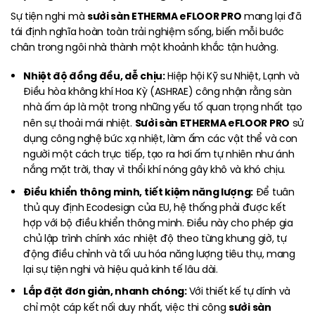
sưởi sàn ETHERMA eFLOOR PRO
Sự tiện nghi mà
mang lại đã
tái định nghĩa hoàn toàn trải nghiệm sống, biến mỗi bước
chân trong ngôi nhà thành một khoảnh khắc tận hưởng.
Nhiệt độ đồng đều, dễ chịu:
Hiệp hội Kỹ sư Nhiệt, Lạnh và
Điều hòa không khí Hoa Kỳ (ASHRAE) công nhận rằng sàn
nhà ấm áp là một trong những yếu tố quan trọng nhất tạo
Sưởi sàn ETHERMA eFLOOR PRO
nên sự thoải mái nhiệt.
sử
dụng công nghệ bức xạ nhiệt, làm ấm các vật thể và con
người một cách trực tiếp, tạo ra hơi ấm tự nhiên như ánh
nắng mặt trời, thay vì thổi khí nóng gây khô và khó chịu.
Điều khiển thông minh, tiết kiệm năng lượng:
Để tuân
thủ quy định Ecodesign của EU, hệ thống phải được kết
hợp với bộ điều khiển thông minh. Điều này cho phép gia
chủ lập trình chính xác nhiệt độ theo từng khung giờ, tự
động điều chỉnh và tối ưu hóa năng lượng tiêu thụ, mang
lại sự tiện nghi và hiệu quả kinh tế lâu dài.
Lắp đặt đơn giản, nhanh chóng:
Với thiết kế tự dính và
sưởi sàn
chỉ một cáp kết nối duy nhất, việc thi công