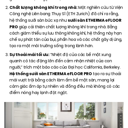
Chất lượng không khí trong nhà:
Một nghiên cứu từ Viện
Công nghệ Liên bang Thụy Sĩ (ETH Zurich) đã chỉ ra rằng,
sưởi sàn ETHERMA eFLOOR
hệ thống sưởi sàn bức xạ như
PRO
giúp cải thiện chất lượng không khí trong nhà. Bằng
cách giảm thiểu sự lưu thông không khí, hệ thống này hạn
chế sự phát tán của bụi, phấn hoa và các chất gây dị ứng,
tạo ra một môi trường sống trong lành hơn.
Sự thoải mái tối ưu:
“Nhiệt độ của các bề mặt xung
quanh có tác động lớn đến cảm nhận nhiệt của con
người,” trích một báo cáo của Đại học California, Berkeley.
Hệ thống sưởi sàn ETHERMA eFLOOR PRO
tạo ra sự thoải
mái vượt trội bằng cách làm ấm bề mặt sàn, mang lại
cảm giác ấm áp tự nhiên và đồng đều mà không có các
điểm nóng hay lạnh đột ngột.