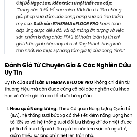
Chị Đỗ Ngọc Lan, kiến trúc sư nội thất cao cấp:
“Trong các thiết kế của mình, tôi luôn ưu tiên những
giải pháp vừa đảm bảo công năng vừa có tính thẩm
Sưởi sàn ETHERMA eFLOOR PRO
mỹ cao.
hoàn toàn
đáp ứng được điều đó. Với độ mỏng ấn tượng và việc
sản phẩm không chứa PFAS, tôi hoàn toàn tự tin khi
giới thiệu giải pháp này cho những khách hàng khó
tính nhất. Nó thực sự nâng tầm giá trị của công trình.”
Đánh Giá Từ Chuyên Gia & Các Nghiên Cứu
Uy Tín
sưởi sàn ETHERMA eFLOOR PRO
Uy tín của
không chỉ đến từ
thương hiệu mà còn được củng cố bởi các nghiên cứu khoa
học và đánh giá từ các tổ chức hàng đầu.
Hiệu quả Năng lượng:
Theo Cơ quan Năng lượng Quốc tế
(IEA), hệ thống sưởi bức xạ có thể tiết kiệm năng lượng hơn
tới 15% so với hệ thống sưởi đối lưu không khí do nhiệt được
phân bổ trực tiếp và hiệu quả tại các khu vực có người ở,
giảm thiểu sự lãng phí nhiệt lên trần nhà.