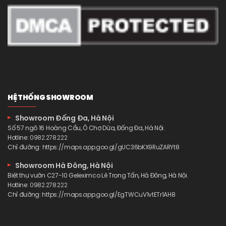
HỆ THỐNG SHOWROOM
Showroom Đống Đa, Hà Nội
Số 57 ngõ 16 Hoàng Cầu, Ô Chợ Dừa, Đống Đa, Hà Nội.
Hotline:
0982.278.222
Chỉ đường:
https://maps.app.goo.gl/gUC36bKX9RuZARYt8
Showroom Hà Đông, Hà Nội
Biệt thự vườn C27-10 Geleximco Lê Trọng Tấn, Hà Đông, Hà Nội.
Hotline:
0982.278.222
Chỉ đường:
https://maps.app.goo.gl/EgTWCuV1vtETr1AH8