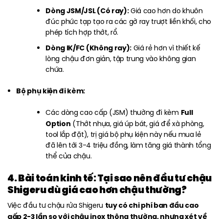
Dòng JSM/JSL (Có ray):
Giá cao hơn do khuôn
đúc phức tạp tạo ra các gờ ray trượt liền khối, cho
phép tích hợp thớt, rổ.
Dòng IK/FC (Không ray):
Giá rẻ hơn vì thiết kế
lòng chậu đơn giản, tập trung vào không gian
chứa.
Bộ phụ kiện đi kèm:
Full
Các dòng cao cấp (JSM) thường đi kèm
Option
(Thớt nhựa, giá úp bát, giá để xà phòng,
tool lắp đặt), trị giá bộ phụ kiện này nếu mua lẻ
đã lên tới 3-4 triệu đồng, làm tăng giá thành tổng
thể của chậu.
4. Bài toán kinh tế: Tại sao nên đầu tư chậu
Shigeru dù giá cao hơn chậu thường?
tuy có chi phí ban đầu cao
Việc đầu tư chậu rửa Shigeru
gấp 2-3 lần so với chậu inox thông thường, nhưng xét về