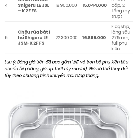
4
Shigeru LE JSL
19.900.000
15.044.000
cấp, 2
– K 2F FS
tầng ray
trượt
Flagship,
Chậu rửa bát 1
lòng sâu
5
hố Shigeru LE
22.300.000
16.859.000
276mm,
JSM-K 2F FS
full phụ
kiện
Lưu ý: Bảng giá trên đã bao gồm VAT và trọn bộ phụ kiện tiêu
chuẩn (xi phông, giá úp, thớt tùy model). Giá có thể thay đổi
tùy theo chương trình khuyến mãi từng tháng.