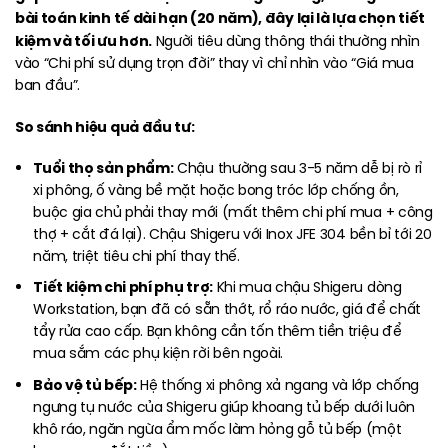
bài toán kinh tế dài hạn (20 năm), đây lại là lựa chọn tiết
kiệm và tối ưu hơn.
Người tiêu dùng thông thái thường nhìn
vào “Chi phí sử dụng trọn đời” thay vì chỉ nhìn vào “Giá mua
ban đầu”.
So sánh hiệu quả đầu tư:
Tuổi thọ sản phẩm:
Chậu thường sau 3-5 năm dễ bị rò rỉ
xi phông, ố vàng bề mặt hoặc bong tróc lớp chống ồn,
buộc gia chủ phải thay mới (mất thêm chi phí mua + công
thợ + cắt đá lại). Chậu Shigeru với Inox JFE 304 bền bỉ tới 20
năm, triệt tiêu chi phí thay thế.
Tiết kiệm chi phí phụ trợ:
Khi mua chậu Shigeru dòng
Workstation, bạn đã có sẵn thớt, rổ ráo nước, giá để chất
tẩy rửa cao cấp. Bạn không cần tốn thêm tiền triệu để
mua sắm các phụ kiện rời bên ngoài.
Bảo vệ tủ bếp:
Hệ thống xi phông xả ngang và lớp chống
ngưng tụ nước của Shigeru giúp khoang tủ bếp dưới luôn
khô ráo, ngăn ngừa ẩm mốc làm hỏng gỗ tủ bếp (một