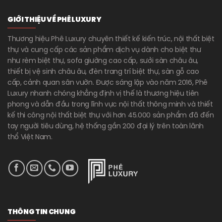
GIỚI THIỆU VỀ PHÊ LUXURY
Thương hiệu Phê Luxury chuyên thiết kế kiến trúc, nội thất biệt
thự và cung cấp các sản phẩm dịch vụ dành cho biệt thư
như rèm biệt thự, sofa giường cao cấp, sưởi sàn châu âu,
thiết bị vệ sinh châu âu, đèn trang trí biệt thự, sàn gỗ cao
cấp, cảnh quan sân vườn. Được sáng lập vào năm 2016, Phê
Luxury nhanh chóng khẳng định vị thế là thương hiệu tiên
phong và dẫn đầu trong lĩnh vực nội thất thông minh và thiết
kế thi công nội thất biệt thự với hơn 45.000 sản phẩm đã đến
tay người tiêu dùng, hệ thống gần 200 đại lý trên toàn lãnh
thổ Việt Nam.
THÔNG TIN CHUNG