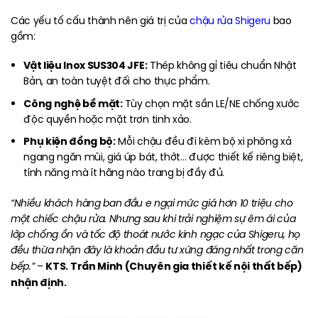
Các yếu tố cấu thành nên giá trị của
chậu rửa Shigeru
bao
gồm:
Vật liệu Inox SUS304 JFE:
Thép không gỉ tiêu chuẩn Nhật
Bản, an toàn tuyệt đối cho thực phẩm.
Công nghệ bề mặt:
Tùy chọn mặt sần LE/NE chống xước
độc quyền hoặc mặt trơn tinh xảo.
Phụ kiện đồng bộ:
Mỗi chậu đều đi kèm bộ xi phông xả
ngang ngăn mùi, giá úp bát, thớt… được thiết kế riêng biệt,
tính năng mà ít hãng nào trang bị đầy đủ.
“Nhiều khách hàng ban đầu e ngại mức giá hơn 10 triệu cho
một chiếc chậu rửa. Nhưng sau khi trải nghiệm sự êm ái của
lớp chống ồn và tốc độ thoát nước kinh ngạc của Shigeru, họ
đều thừa nhận đây là khoản đầu tư xứng đáng nhất trong căn
KTS. Trần Minh (Chuyên gia thiết kế nội thất bếp)
bếp.”
–
nhận định.