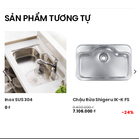
SẢN PHẨM TƯƠNG TỰ
Inox SUS 304
Chậu Rửa Shigeru IK-K FS
0
₫
9.400.000
₫
7.106.000
₫
-24%