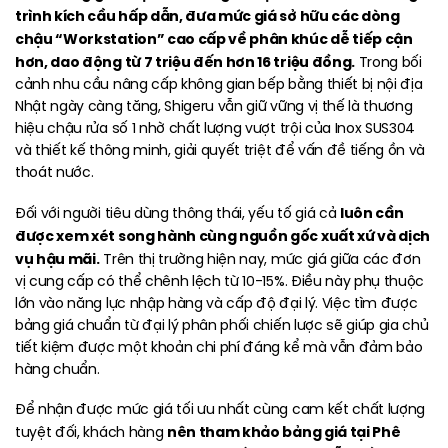
trình kích cầu hấp dẫn, đưa mức giá sở hữu các dòng
chậu “Workstation” cao cấp về phân khúc dễ tiếp cận
hơn, dao động từ 7 triệu đến hơn 16 triệu đồng.
Trong bối
cảnh nhu cầu nâng cấp không gian bếp bằng thiết bị nội địa
Nhật ngày càng tăng, Shigeru vẫn giữ vững vị thế là thương
hiệu chậu rửa số 1 nhờ chất lượng vượt trội của Inox SUS304
và thiết kế thông minh, giải quyết triệt để vấn đề tiếng ồn và
thoát nước.
luôn cần
Đối với người tiêu dùng thông thái, yếu tố giá cả
được xem xét song hành cùng nguồn gốc xuất xứ và dịch
vụ hậu mãi.
Trên thị trường hiện nay, mức giá giữa các đơn
vị cung cấp có thể chênh lệch từ 10-15%. Điều này phụ thuộc
lớn vào năng lực nhập hàng và cấp độ đại lý. Việc tìm được
bảng giá chuẩn từ đại lý phân phối chiến lược sẽ giúp gia chủ
tiết kiệm được một khoản chi phí đáng kể mà vẫn đảm bảo
hàng chuẩn.
Để nhận được mức giá tối ưu nhất cùng cam kết chất lượng
nên tham khảo bảng giá tại Phê
tuyệt đối, khách hàng