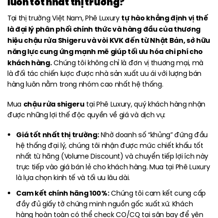
luôn tốt nhất thị trường?
tự hào khẳng định vị thế
Tại thị trường Việt Nam, Phê Luxury
là đại lý phân phối chính thức và hàng đầu của thương
hiệu chậu rửa Shigeru và vòi KVK đến từ Nhật Bản, sở hữu
năng lực cung ứng mạnh mẽ giúp tối ưu hóa chi phí cho
khách hàng.
Chúng tôi không chỉ là đơn vị thương mại, mà
là đối tác chiến lược được nhà sản xuất ưu ái với lượng bán
hàng luôn nằm trong nhóm cao nhất hệ thống.
chậu rửa shigeru
Mua
tại Phê Luxury, quý khách hàng nhận
được những lợi thế độc quyền về giá và dịch vụ:
Giá tốt nhất thị trường:
Nhờ doanh số “khủng” đứng đầu
hệ thống đại lý, chúng tôi nhận được mức chiết khấu tốt
nhất từ hãng (Volume Discount) và chuyển tiếp lợi ích này
trực tiếp vào giá bán lẻ cho khách hàng. Mua tại Phê Luxury
là lựa chọn kinh tế và tối ưu lâu dài.
Cam kết chính hãng 100%:
Chúng tôi cam kết cung cấp
đầy đủ giấy tờ chứng minh nguồn gốc xuất xứ. Khách
hàng hoàn toàn có thể check CO/CQ tại sân bay để yên