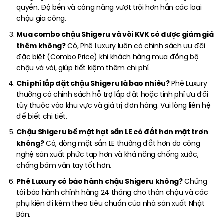
quyền. Độ bền và công năng vượt trội hơn hẳn các loại
chậu gia công.
Mua combo chậu Shigeru và vòi KVK có được giảm giá
thêm không?
Có, Phê Luxury luôn có chính sách ưu đãi
đặc biệt (Combo Price) khi khách hàng mua đồng bộ
chậu và vòi, giúp tiết kiệm thêm chi phí.
Chi phí lắp đặt chậu Shigeru là bao nhiêu?
Phê Luxury
thường có chính sách hỗ trợ lắp đặt hoặc tính phí ưu đãi
tùy thuộc vào khu vực và giá trị đơn hàng. Vui lòng liên hệ
để biết chi tiết.
Chậu Shigeru bề mặt hạt sần LE có đắt hơn mặt trơn
không?
Có, dòng mặt sần LE thường đắt hơn do công
nghệ sản xuất phức tạp hơn và khả năng chống xước,
chống bám vân tay tốt hơn.
Phê Luxury có bảo hành chậu Shigeru không?
Chúng
tôi bảo hành chính hãng 24 tháng cho thân chậu và các
phụ kiện đi kèm theo tiêu chuẩn của nhà sản xuất Nhật
Bản.