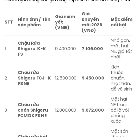
Giá
Giá niêm
Hình ảnh / Tên
khuyến
Đặc điểm
STT
yết
sản phẩm
mãi 2026
nổi bật
(VNĐ)
(VNĐ)
Nhỏ gọn,
Chậu Rửa
mặt hạt
1
Shigeru IK-K
9.400.000
7.106.000
NE, giá tốt
FS
nhất
Kích
Chậu rửa
thước
2
Shigeru FCJ- K
12.500.000
9.450.000
chuẩn,
FS NE
mặt trơn,
dễ vệ sinh
Mặt hạt
Chậu rửa
NE tròn,
3
chén Shigeru
12.000.000
9.072.000
có lỗ vòi,
FCM DK FS NE
chống
xước
Mặt sần
Chậu rửa bát
LE cao