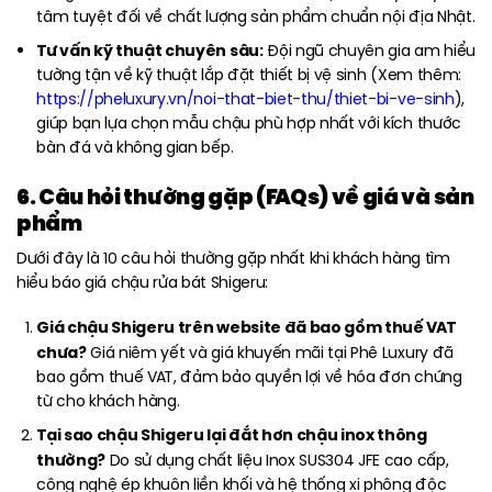
tâm tuyệt đối về chất lượng sản phẩm chuẩn nội địa Nhật.
Tư vấn kỹ thuật chuyên sâu:
Đội ngũ chuyên gia am hiểu
tường tận về kỹ thuật lắp đặt thiết bị vệ sinh (Xem thêm:
https://pheluxury.vn/noi-that-biet-thu/thiet-bi-ve-sinh
),
giúp bạn lựa chọn mẫu chậu phù hợp nhất với kích thước
bàn đá và không gian bếp.
6. Câu hỏi thường gặp (FAQs) về giá và sản
phẩm
Dưới đây là 10 câu hỏi thường gặp nhất khi khách hàng tìm
hiểu báo giá chậu rửa bát Shigeru:
Giá chậu Shigeru trên website đã bao gồm thuế VAT
chưa?
Giá niêm yết và giá khuyến mãi tại Phê Luxury đã
bao gồm thuế VAT, đảm bảo quyền lợi về hóa đơn chứng
từ cho khách hàng.
Tại sao chậu Shigeru lại đắt hơn chậu inox thông
thường?
Do sử dụng chất liệu Inox SUS304 JFE cao cấp,
công nghệ ép khuôn liền khối và hệ thống xi phông độc