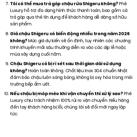
Tôi có thể mua trả góp chậu rửa Shigeru không?
Phê
Luxury hỗ trợ đa dạng hình thức thanh toán, bao gồm cả
trả góp qua thẻ tín dụng để khách hàng dễ dàng sở hữu
sản phẩm.
Giá chậu Shigeru có biến động nhiều trong năm 2026
không?
Mức giá dự kiến sẽ ổn định, tuy nhiên các chương
trình khuyến mãi sâu thường diễn ra vào các dịp lễ hoặc
mùa xây dựng cuối năm.
Chậu Shigeru có bị rỉ sét sau thời gian dài sử dụng
không?
Hoàn toàn không. Chất liệu Inox 304 chuẩn Nhật
đảm bảo chậu luôn sáng bóng, không bị oxy hóa trong môi
trường bếp ẩm ướt.
Nếu chậu bị móp méo khi vận chuyển thì xử lý sao?
Phê
Luxury chịu trách nhiệm 100% rủi ro vận chuyển. Nếu hàng
đến tay khách hàng bị lỗi, chúng tôi sẽ đổi mới ngay lập
tức.