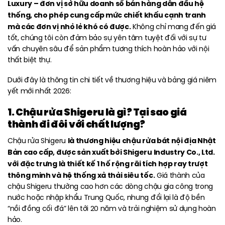
Luxury – đơn vị sở hữu doanh số bán hàng dẫn đầu hệ
thống, cho phép cung cấp mức chiết khấu cạnh tranh
mà các đơn vị nhỏ lẻ khó có được.
Không chỉ mang đến giá
tốt, chúng tôi còn đảm bảo sự yên tâm tuyệt đối với sự tư
vấn chuyên sâu để sản phẩm tương thích hoàn hảo với nội
thất biệt thự.
Dưới đây là thông tin chi tiết về thương hiệu và bảng giá niêm
yết mới nhất 2026:
1. Chậu rửa Shigeru là gì? Tại sao giá
thành đi đôi với chất lượng?
là thương hiệu chậu rửa bát nội địa Nhật
Chậu rửa Shigeru
Bản cao cấp, được sản xuất bởi Shigeru Industry Co., Ltd.
với đặc trưng là thiết kế 1 hố rộng rãi tích hợp ray trượt
thông minh và hệ thống xả thải siêu tốc.
Giá thành của
chậu Shigeru thường cao hơn các dòng chậu gia công trong
nước hoặc nhập khẩu Trung Quốc, nhưng đổi lại là độ bền
“nồi đồng cối đá” lên tới 20 năm và trải nghiệm sử dụng hoàn
hảo.