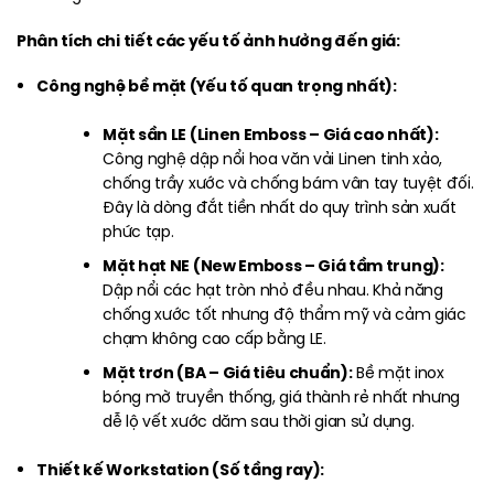
Phân tích chi tiết các yếu tố ảnh hưởng đến giá:
Công nghệ bề mặt (Yếu tố quan trọng nhất):
Mặt sần LE (Linen Emboss – Giá cao nhất):
Công nghệ dập nổi hoa văn vải Linen tinh xảo,
chống trầy xước và chống bám vân tay tuyệt đối.
Đây là dòng đắt tiền nhất do quy trình sản xuất
phức tạp.
Mặt hạt NE (New Emboss – Giá tầm trung):
Dập nổi các hạt tròn nhỏ đều nhau. Khả năng
chống xước tốt nhưng độ thẩm mỹ và cảm giác
chạm không cao cấp bằng LE.
Mặt trơn (BA – Giá tiêu chuẩn):
Bề mặt inox
bóng mờ truyền thống, giá thành rẻ nhất nhưng
dễ lộ vết xước dăm sau thời gian sử dụng.
Thiết kế Workstation (Số tầng ray):