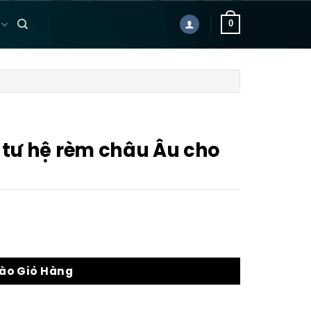
0
 tư hệ rèm châu Âu cho
ho biệt thự, nhà phố số lượng
ào Giỏ Hàng