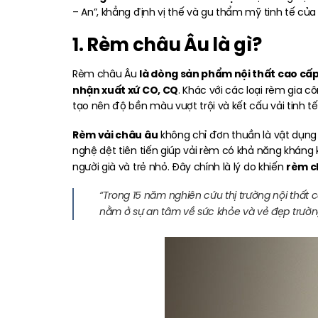
– An”, khẳng định vị thế và gu thẩm mỹ tinh tế của
1. Rèm châu Âu là gì?
là dòng sản phẩm nội thất cao cấp
Rèm châu Âu
nhận xuất xứ CO, CQ
. Khác với các loại rèm gia cô
tạo nên độ bền màu vượt trội và kết cấu vải tinh tế
Rèm vải châu âu
không chỉ đơn thuần là vật dụng
nghệ dệt tiên tiến giúp vải rèm có khả năng kháng
rèm c
người già và trẻ nhỏ. Đây chính là lý do khiến
“Trong
15 năm nghiên cứu thị trường nội thất c
nằm ở sự an tâm về sức khỏe và vẻ đẹp trường 