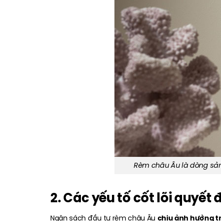
Rèm châu Âu là dòng sản 
2. Các yếu tố cốt lõi quyế
chịu ảnh hưởng tr
Ngân sách đầu tư rèm châu Âu