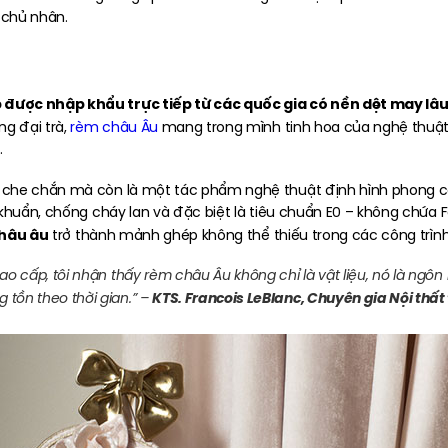
 chủ nhân.
 được nhập khẩu trực tiếp từ các quốc gia có nền dệt may lâu
ng đại trà,
rèm châu Âu
mang trong mình tinh hoa của nghệ thuật
.
 che chắn mà còn là một tác phẩm nghệ thuật định hình phong c
 khuẩn, chống cháy lan và đặc biệt là tiêu chuẩn E0 – không chứ
hâu âu
trở thành mảnh ghép không thể thiếu trong các công trình 
ao cấp, tôi nhận thấy rèm châu Âu không chỉ là vật liệu, nó là ngô
KTS. Francois LeBlanc, Chuyên gia Nội thất t
tồn theo thời gian.”
–