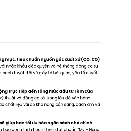
hạng mục, tiêu chuẩn nguồn gốc xuất xứ (CO, CQ)
ệu vải nhập khẩu độc quyền và hệ thống động cơ tự
 bạch tuyệt đối về giấy tờ hải quan, yếu tố quyết
ộng trực tiếp đến tổng mức đầu tư
rèm cửa
 kỹ thuật và động cơ tải trọng lớn để vận hành
vào chất liệu vải có khả năng cản sáng, cách âm và
 sẽ giúp bạn tối ưu hóa ngân sách nhờ chính
ảm bảo công trình hoàn thiện đạt chuẩn “Mỹ – Năng