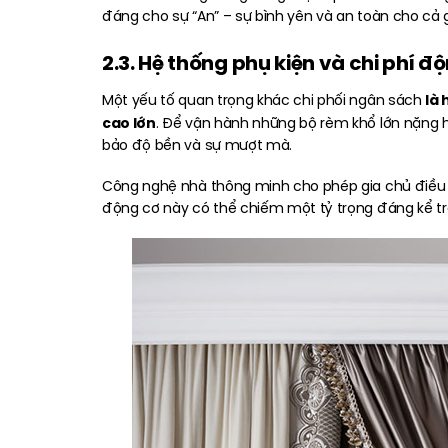
đáng cho sự “An” – sự bình yên và an toàn cho cả g
2.3. Hệ thống phụ kiện và chi phí 
là 
Một yếu tố quan trọng khác chi phối ngân sách
cao lớn
. Để vận hành những bộ rèm khổ lớn nặng 
bảo độ bền và sự mượt mà.
Công nghệ nhà thông minh cho phép gia chủ điều
động cơ này có thể chiếm một tỷ trọng đáng kể tro