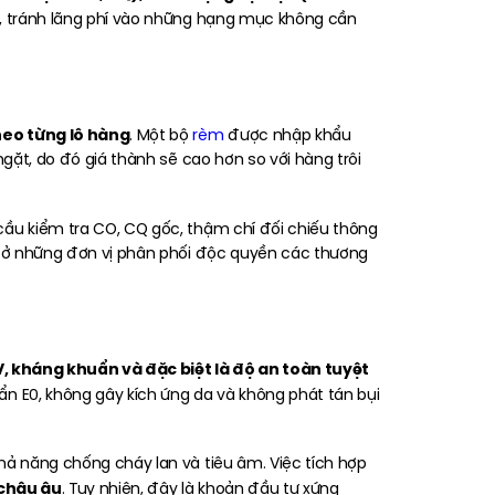
 lý, tránh lãng phí vào những hạng mục không cần
heo từng lô hàng
. Một bộ
rèm
được nhập khẩu
gặt, do đó giá thành sẽ cao hơn so với hàng trôi
ầu kiểm tra CO, CQ gốc, thậm chí đối chiếu thông
ó ở những đơn vị phân phối độc quyền các thương
UV, kháng khuẩn và đặc biệt là độ an toàn tuyệt
ẩn E0, không gây kích ứng da và không phát tán bụi
hả năng chống cháy lan và tiêu âm. Việc tích hợp
châu âu
. Tuy nhiên, đây là khoản đầu tư xứng