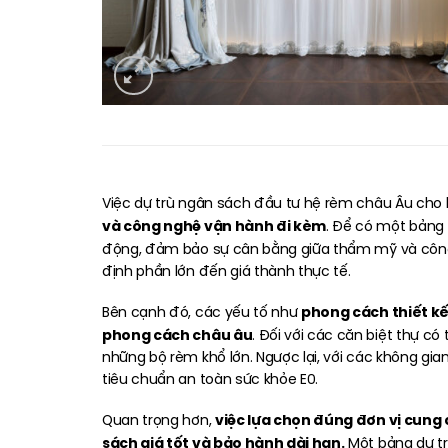
Việc dự trù ngân sách đầu tư hệ rèm châu Âu cho 
và công nghệ vận hành đi kèm
. Để có một bảng 
động, đảm bảo sự cân bằng giữa thẩm mỹ và công
định phần lớn đến giá thành thực tế.
phong cách thiết kế
Bên cạnh đó, các yếu tố như
phong cách châu âu
. Đối với các căn biệt thự c
những bộ rèm khổ lớn. Ngược lại, với các không gia
tiêu chuẩn an toàn sức khỏe E0.
việc lựa chọn đúng đơn vị cung 
Quan trọng hơn,
sách giá tốt và bảo hành dài hạn.
Một bảng dự tr