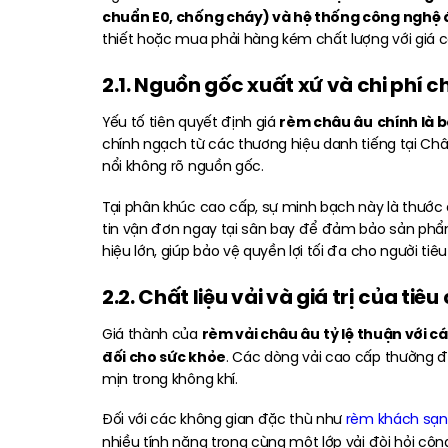
chuẩn E0, chống cháy) và hệ thống công nghệ 
thiết hoặc mua phải hàng kém chất lượng với giá c
2.1. Nguồn gốc xuất xứ và chi phí 
rèm châu âu
chính là 
Yếu tố tiên quyết định giá
chính ngạch từ các thương hiệu danh tiếng tại Châu
nổi không rõ nguồn gốc.
Tại phân khúc cao cấp, sự minh bạch này là thước 
tin vận đơn ngay tại sân bay để đảm bảo sản phẩm
hiệu lớn, giúp bảo vệ quyền lợi tối đa cho người tiê
2.2. Chất liệu vải và giá trị của tiê
rèm vải châu âu
tỷ lệ thuận với c
Giá thành của
đối cho sức khỏe
. Các dòng vải cao cấp thường đ
mịn trong không khí.
Đối với các không gian đặc thù như
rèm khách sạn
nhiều tính năng trong cùng một lớp vải đòi hỏi côn