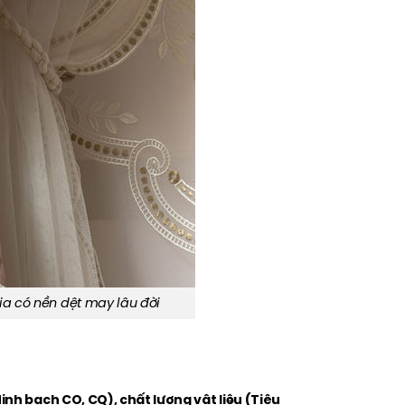
ia có nền dệt may lâu đời
inh bạch CO, CQ), chất lượng vật liệu (Tiêu