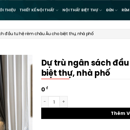
ỚI THIỆU
THIẾT KẾ NỘI THẤT
NỘI THẤT BIỆT THỰ
ĐÈN
RÈM
ch đầu tư hệ rèm châu Âu cho biệt thự, nhà phố
Dự trù ngân sách đầu
biệt thự, nhà phố
₫
0
Dự trù ngân sách đầu tư hệ rèm châu Âu c
Thêm V