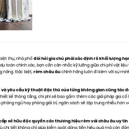
đòi hỏi gia chủ phải xác định rõ khối lượng 
biệt thự, nhà phố
dự toán chính xác, bạn cần cân nhắc kỹ lưỡng giữa chi phí vật li
rèm châu âu
 năng. Đặc biệt,
chính hãng luôn đi kèm với sự minh
 và yêu cầu kỹ thuật đặc thù của từng không gian cũng tác đ
ó thiết kế thông tầng, chi phí sẽ bao gồm thêm các giải pháp gia cố
n phòng ngủ hay phòng giải trí, ngân sách sẽ tập trung nhiều hơn 
cấp sở hữu độc quyền các thương hiệu rèm vải châu âu uy tín
ù chi tiết không chỉ giúp kiểm soát dòng tiền hiệu quả mà còn đ