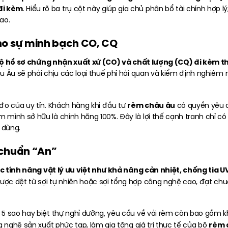
đi kèm
. Hiểu rõ ba trụ cột này giúp gia chủ phân bổ tài chính hợp
ao.
cho sự minh bạch CO, CQ
bộ hồ sơ chứng nhận xuất xứ (CO) và chất lượng (CQ) đi kèm t
 Âu sẽ phải chịu các loại thuế phí hải quan và kiểm định nghiêm n
rèm châu âu
đo của uy tín. Khách hàng khi đầu tư
có quyền yêu c
 mình sở hữu là chính hãng 100%. Đây là lợi thế cạnh tranh chỉ c
u dùng.
u chuẩn “An”
ác tính năng vật lý ưu việt như khả năng cản nhiệt, chống tia 
ược dệt từ sợi tự nhiên hoặc sợi tổng hợp công nghệ cao, đạt chu
5 sao hay biệt thự nghỉ dưỡng, yêu cầu về vải rèm còn bao gồm k
rèm 
g nghệ sản xuất phức tạp, làm gia tăng giá trị thực tế của bộ