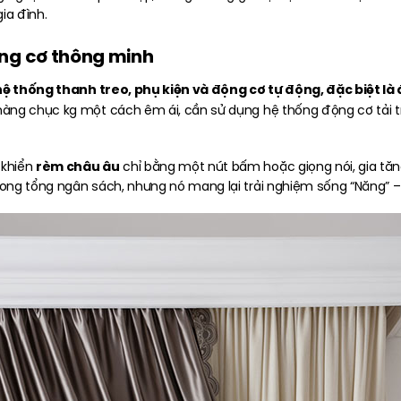
ia đình.
động cơ thông minh
hệ thống thanh treo, phụ kiện và động cơ tự động, đặc biệt là
hàng chục kg một cách êm ái, cần sử dụng hệ thống động cơ tải 
rèm châu âu
 khiển
chỉ bằng một nút bấm hoặc giọng nói, gia tăng
ng tổng ngân sách, nhưng nó mang lại trải nghiệm sống “Năng” – 