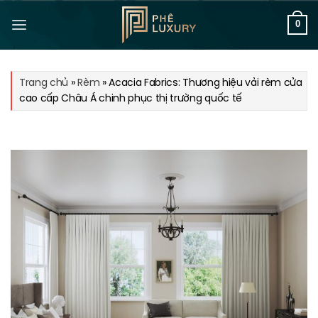
Bỏ
qua
0
nội
dung
Trang chủ
»
Rèm
»
Acacia Fabrics: Thương hiệu vải rèm cửa
cao cấp Châu Á chinh phục thị trường quốc tế