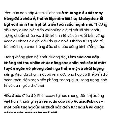
là thương hiệu dệt may
Rèm cửa cao cấp Acacia Fabrics
hàng đầu châu Á, thành lập năm 1994 tại Malaysia, nổi
bật với hành trình phát triển toàn cầu mạnh mẽ.
Thương
hiệu này được biết đến với những giá trị cốt lõi như chất
lượng chuẩn châu Âu, thiết kế tinh tế và sản xuất bền vững.
Acacia Fabrics đã ghi dấu ấn qua nhiều thành tựu quốc tế,
trở thành lựa chọn hàng đầu cho các công trình đẳng cấp.
rèm cửa cao cấp
Trong không gian nội thất đương đại,
không chỉ thực hiện chức năng che chắn mà còn là một
tuyên ngôn về phong cách, gu thẩm mỹ và chất lượng
sống
. Việc lựa chọn một bộ rèm cửa phù hợp có thể biến đổi
hoàn toàn diện mạo căn phòng, mang lại sự sang trọng, tinh
tế và cảm giác thư thái.
Hiểu được điều đó, Phê Luxury tự hào mang đến thị trường
rèm cửa cao cấp
Acacia Fabrics –
Việt Nam thương hiệu
một biểu tượng của sự xuất sắc đến từ châu Á và được