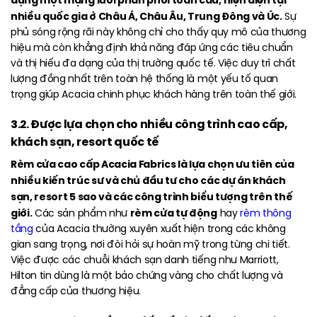
dựng một mạng lưới phân phối toàn cầu, hiện diện tại
nhiều quốc gia ở Châu Á, Châu Âu, Trung Đông và Úc.
Sự
phủ sóng rộng rãi này không chỉ cho thấy quy mô của thương
hiệu mà còn khẳng định khả năng đáp ứng các tiêu chuẩn
và thị hiếu đa dạng của thị trường quốc tế. Việc duy trì chất
lượng đồng nhất trên toàn hệ thống là một yếu tố quan
trọng giúp Acacia chinh phục khách hàng trên toàn thế giới.
3.2. Được lựa chọn cho nhiều công trình cao cấp,
khách sạn, resort quốc tế
Rèm cửa cao cấp Acacia Fabrics là lựa chọn ưu tiên của
nhiều kiến trúc sư và chủ đầu tư cho các dự án khách
sạn, resort 5 sao và các công trình biểu tượng trên thế
giới.
rèm cửa tự động
Các sản phẩm như
hay
rèm thông
tầng
của Acacia thường xuyên xuất hiện trong các không
gian sang trọng, nơi đòi hỏi sự hoàn mỹ trong từng chi tiết.
Việc được các chuỗi khách sạn danh tiếng như Marriott,
Hilton tin dùng là một bảo chứng vàng cho chất lượng và
đẳng cấp của thương hiệu.