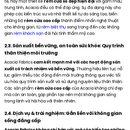
rèm cửa sổ đẹp hiện đại
tế, hay một thiết kế
với gam màu
trung tính, Acacia đều có thể đáp ứng. Sự đa dạng này cho
phép các kiến trúc sư và nhà thiết kế tự do sáng tạo, biến
rèm cửa cao cấp
những bộ
thành điểm nhấn nghệ thuật
cho không gian, từ
rèm biệt thự
sang trọng đến các không
gian
rèm khách sạn
đòi hỏi tính thẩm mỹ cao.
2.3. Sản xuất bền vững, an toàn sức khỏe: Quy trình
thân thiện môi trường
cam kết mạnh mẽ với các hoạt động sản
Acacia Fabrics
xuất có trách nhiệm và bền vững.
Thương hiệu liên tục nỗ
lực giảm thiểu tác động đến môi trường thông qua việc tối
ưu hóa quy trình sản xuất và sử dụng nguyên liệu thân thiện.
rèm cửa cao cấp
Các sản phẩm
của Acacia không chỉ đẹp
mà còn an toàn, góp phần tạo nên một không gian sống
trong lành và hài hòa với thiên nhiên.
2.4. Dịch vụ & trải nghiệm: Gắn liền với không gian
sống đẳng cấp
Acacia Fabrics không chỉ bán vải, mà còn kiến tạo những