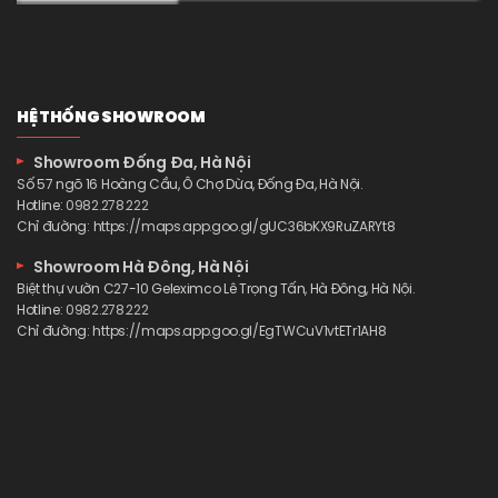
HỆ THỐNG SHOWROOM
Showroom Đống Đa, Hà Nội
Số 57 ngõ 16 Hoàng Cầu, Ô Chợ Dừa, Đống Đa, Hà Nội.
Hotline:
0982.278.222
Chỉ đường:
https://maps.app.goo.gl/gUC36bKX9RuZARYt8
Showroom Hà Đông, Hà Nội
Biệt thự vườn C27-10 Geleximco Lê Trọng Tấn, Hà Đông, Hà Nội.
Hotline:
0982.278.222
Chỉ đường:
https://maps.app.goo.gl/EgTWCuV1vtETr1AH8