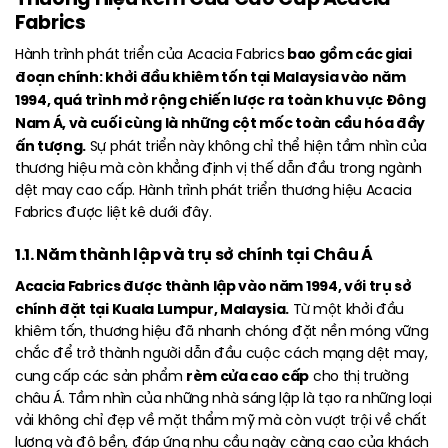
Fabrics
bao gồm các giai
Hành trình phát triển của Acacia Fabrics
đoạn chính: khởi đầu khiêm tốn tại Malaysia vào năm
1994, quá trình mở rộng chiến lược ra toàn khu vực Đông
Nam Á, và cuối cùng là những cột mốc toàn cầu hóa đầy
ấn tượng.
Sự phát triển này không chỉ thể hiện tầm nhìn của
thương hiệu mà còn khẳng định vị thế dẫn đầu trong ngành
dệt may cao cấp. Hành trình phát triển thương hiệu Acacia
Fabrics được liệt kê dưới đây.
1.1. Năm thành lập và trụ sở chính tại Châu Á
Acacia Fabrics được thành lập vào năm 1994, với trụ sở
chính đặt tại Kuala Lumpur, Malaysia.
Từ một khởi đầu
khiêm tốn, thương hiệu đã nhanh chóng đặt nền móng vững
chắc để trở thành người dẫn đầu cuộc cách mạng dệt may,
rèm cửa cao cấp
cung cấp các sản phẩm
cho thị trường
châu Á. Tầm nhìn của những nhà sáng lập là tạo ra những loại
vải không chỉ đẹp về mặt thẩm mỹ mà còn vượt trội về chất
lượng và độ bền, đáp ứng nhu cầu ngày càng cao của khách