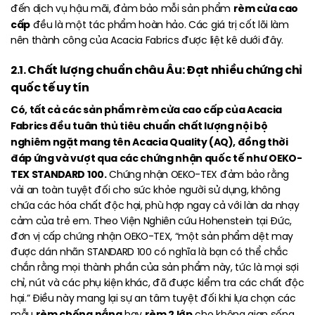
rèm cửa cao
đến dịch vụ hậu mãi, đảm bảo mỗi sản phẩm
cấp
đều là một tác phẩm hoàn hảo. Các giá trị cốt lõi làm
nên thành công của Acacia Fabrics được liệt kê dưới đây.
2.1. Chất lượng chuẩn châu Âu: Đạt nhiều chứng chỉ
quốc tế uy tín
Có, tất cả các sản phẩm rèm cửa cao cấp của Acacia
Fabrics đều tuân thủ tiêu chuẩn chất lượng nội bộ
nghiêm ngặt mang tên Acacia Quality (AQ), đồng thời
đáp ứng và vượt qua các chứng nhận quốc tế như OEKO-
TEX STANDARD 100.
Chứng nhận OEKO-TEX đảm bảo rằng
vải an toàn tuyệt đối cho sức khỏe người sử dụng, không
chứa các hóa chất độc hại, phù hợp ngay cả với làn da nhạy
cảm của trẻ em. Theo Viện Nghiên cứu Hohenstein tại Đức,
đơn vị cấp chứng nhận OEKO-TEX, “một sản phẩm dệt may
được dán nhãn STANDARD 100 có nghĩa là bạn có thể chắc
chắn rằng mọi thành phần của sản phẩm này, tức là mọi sợi
chỉ, nút và các phụ kiện khác, đã được kiểm tra các chất độc
hại.” Điều này mang lại sự an tâm tuyệt đối khi lựa chọn các
rèm chống nắng
rèm 2 lớp
mẫu
hay
cho không gian sống.