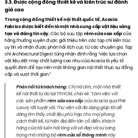
3.3. Được cộng đồng thiết kế và kiến trúc sư đánh
giá cao
Trong cộng đồng thiết kế nội thất quốc tế, Acacia
Fabrics được biết đến là một nhà cung cấp vật liệu sáng
tạo và đáng tin cậy.
rèm cửa cao cấp
Các bộ sưu tập
của
hãng thường xuyên được giới thiệu trên các tạp chí kiến trúc
uy tín và nhận được phản hồi tích cực từ các chuyên gia. Tạp
chí Architectural Digest từng nhận định rằng “việc lựa chọn
vật liệu dệt may chất lượng cao như của Acacia là yếu tố
quyết định để tạo nên một không gian nội thất thực sự đẳng
cấp và vượt thời gian.”
Phản hồi từ khách hàng:
Chị Hà Linh, một nhà thiết
kế nội thất tự do tại TP.HCM, chia sẻ: “Làm việc với
rèm cửa cao cấp
các sản phẩm
của Acacia qua Phê
Luxury rất tuyệt vời. Thư viện vải đa dạng giúp tôi dễ
dàng tìm thấy chất liệu phù hợp cho mọi phong
cách thiết kế, từ hiện đại đến tân cổ điển. Khách
hàng của tôi luôn hài lòng với vẻ đẹp và sự sang
rèm cửa sổ thông minh
trọng mà những bộ
này