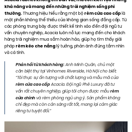
khả năng và mang đến những trải nghiệm sống phi
thường.
rèm cửa cao cấp
Thương hiệu hiểu rằng một bộ
là
một phần không thể thiếu của không gian sống đẳng cấp. Từ
các phòng trưng bày được thiết kế tinh xảo đến đội ngũ tư
vấn chuyên nghiệp, Acacia luôn nỗ lực mang đến cho khách
hàng trải nghiệm mua sắm hoàn hảo, giúp họ tìm thấy giải
rèm kéo che nắng
pháp
lý tưởng, phản ánh đúng tầm nhìn
và cá tính.
Phản hồi từ khách hàng:
Anh Minh Quân, chủ một
căn biệt thự tại Vinhomes Riverside, Hà Nội cho biết:
“Tôi thực sự ấn tượng với chất lượng và mẫu mã của
rèm cửa cao cấp
Acacia. Đội ngũ Phê Luxury đã tư
rèm
vấn rất chuyên nghiệp, giúp tôi chọn được mẫu
cửa chính
và rèm phòng ngủ ưng ý. Sản phẩm không
chỉ đẹp mà còn cản sáng rất tốt, mang lại cảm giác
riêng tư tuyệt đối.”