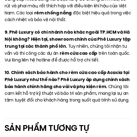
rút và phai màu, rất thích hợp với điều kiện khí hậu của Việt
rèm chống nắng
Nam. Các loại
đặc biệt hiệu quả trong việc
cách nhiệt và bảo vệ nội thất.
9. Phê Luxury có chi nhánh nào khác ngoài TP.HCM và Hà
Nội không?
Hiện tại, showroom chính của Phê Luxury tập
trung tại các thành phố lớn.
Tuy nhiên, chúng tôi nhận tư
rèm cửa cao cấp
vấn và thi công các dự án
trên toàn quốc.
Vui lòng liên hệ hotline để được hỗ trợ chi tiết.
10. Chính sách bảo hành cho rèm cửa cao cấp Acacia tại
Phê Luxury như thế nào?
Phê Luxury áp dụng chính sách
bảo hành chính hãng cho vải và phụ kiện rèm.
Chúng tôi
cam kết hỗ trợ kỹ thuật và bảo trì sản phẩm, mang lại sự an
tâm tuyệt đối cho khách hàng trong suốt quá trình sử dụng.
SẢN PHẨM TƯƠNG TỰ