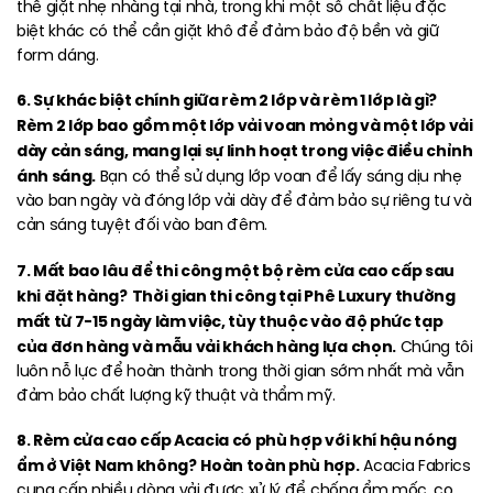
thể giặt nhẹ nhàng tại nhà, trong khi một số chất liệu đặc
biệt khác có thể cần giặt khô để đảm bảo độ bền và giữ
form dáng.
6. Sự khác biệt chính giữa rèm 2 lớp và rèm 1 lớp là gì?
Rèm 2 lớp bao gồm một lớp vải voan mỏng và một lớp vải
dày cản sáng, mang lại sự linh hoạt trong việc điều chỉnh
ánh sáng.
Bạn có thể sử dụng lớp voan để lấy sáng dịu nhẹ
vào ban ngày và đóng lớp vải dày để đảm bảo sự riêng tư và
cản sáng tuyệt đối vào ban đêm.
7. Mất bao lâu để thi công một bộ rèm cửa cao cấp sau
khi đặt hàng?
Thời gian thi công tại Phê Luxury thường
mất từ 7-15 ngày làm việc, tùy thuộc vào độ phức tạp
của đơn hàng và mẫu vải khách hàng lựa chọn.
Chúng tôi
luôn nỗ lực để hoàn thành trong thời gian sớm nhất mà vẫn
đảm bảo chất lượng kỹ thuật và thẩm mỹ.
8. Rèm cửa cao cấp Acacia có phù hợp với khí hậu nóng
ẩm ở Việt Nam không?
Hoàn toàn phù hợp.
Acacia Fabrics
cung cấp nhiều dòng vải được xử lý để chống ẩm mốc, co