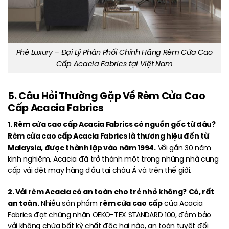
Phê Luxury – Đại Lý Phân Phối Chính Hãng Rèm Cửa Cao
Cấp Acacia Fabrics tại Việt Nam
5. Câu Hỏi Thường Gặp Về Rèm Cửa Cao
Cấp Acacia Fabrics
1. Rèm cửa cao cấp Acacia Fabrics có nguồn gốc từ đâu?
Rèm cửa cao cấp Acacia Fabrics là thương hiệu đến từ
Malaysia, được thành lập vào năm 1994.
Với gần 30 năm
kinh nghiệm, Acacia đã trở thành một trong những nhà cung
cấp vải dệt may hàng đầu tại châu Á và trên thế giới.
2. Vải rèm Acacia có an toàn cho trẻ nhỏ không?
Có, rất
an toàn.
rèm cửa cao cấp
Nhiều sản phẩm
của Acacia
Fabrics đạt chứng nhận OEKO-TEX STANDARD 100, đảm bảo
vải không chứa bất kỳ chất độc hại nào, an toàn tuyệt đối