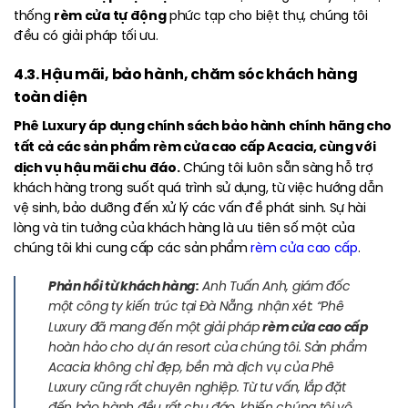
rèm cửa tự động
thống
phức tạp cho biệt thự, chúng tôi
đều có giải pháp tối ưu.
4.3. Hậu mãi, bảo hành, chăm sóc khách hàng
toàn diện
Phê Luxury áp dụng chính sách bảo hành chính hãng cho
tất cả các sản phẩm rèm cửa cao cấp Acacia, cùng với
dịch vụ hậu mãi chu đáo.
Chúng tôi luôn sẵn sàng hỗ trợ
khách hàng trong suốt quá trình sử dụng, từ việc hướng dẫn
vệ sinh, bảo dưỡng đến xử lý các vấn đề phát sinh. Sự hài
lòng và tin tưởng của khách hàng là ưu tiên số một của
chúng tôi khi cung cấp các sản phẩm
rèm cửa cao cấp
.
Phản hồi từ khách hàng:
Anh Tuấn Anh, giám đốc
một công ty kiến trúc tại Đà Nẵng, nhận xét: “Phê
rèm cửa cao cấp
Luxury đã mang đến một giải pháp
hoàn hảo cho dự án resort của chúng tôi. Sản phẩm
Acacia không chỉ đẹp, bền mà dịch vụ của Phê
Luxury cũng rất chuyên nghiệp. Từ tư vấn, lắp đặt
đến bảo hành đều rất chu đáo, khiến chúng tôi vô