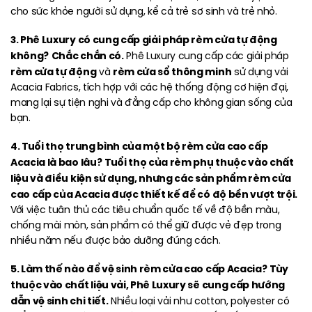
cho sức khỏe người sử dụng, kể cả trẻ sơ sinh và trẻ nhỏ.
3. Phê Luxury có cung cấp giải pháp rèm cửa tự động
không?
Chắc chắn có.
Phê Luxury cung cấp các giải pháp
rèm cửa tự động
rèm cửa sổ thông minh
và
sử dụng vải
Acacia Fabrics, tích hợp với các hệ thống động cơ hiện đại,
mang lại sự tiện nghi và đẳng cấp cho không gian sống của
bạn.
4. Tuổi thọ trung bình của một bộ rèm cửa cao cấp
Acacia là bao lâu?
Tuổi thọ của rèm phụ thuộc vào chất
liệu và điều kiện sử dụng, nhưng các sản phẩm rèm cửa
cao cấp của Acacia được thiết kế để có độ bền vượt trội.
Với việc tuân thủ các tiêu chuẩn quốc tế về độ bền màu,
chống mài mòn, sản phẩm có thể giữ được vẻ đẹp trong
nhiều năm nếu được bảo dưỡng đúng cách.
5. Làm thế nào để vệ sinh rèm cửa cao cấp Acacia?
Tùy
thuộc vào chất liệu vải, Phê Luxury sẽ cung cấp hướng
dẫn vệ sinh chi tiết.
Nhiều loại vải như cotton, polyester có