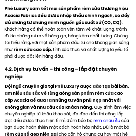
Phê Luxury cam kết mọi sản phẩm rèm cửa thương hiệu
Acacia Fabrics đều được nhập khẩu chính ngạch, có đầy
đủ chứng từ chứng minh nguồn gốc xuất xứ (CO, CQ).
Khách hàng có thể hoàn toàn yên tâm về chất lượng, tránh
được những rủi ro về hàng giả, hàng kém chất lượng. Chúng
tôi hiểu rằng, với một sản phẩm đầu tư cho không gian sống
rèm cửa cao cấp
như
, tính xác thực và chất lượng là yếu tố
phải được đặt lên hàng đầu.
4.2. Dịch vụ tư vấn – thi công – lắp đặt chuyên
nghiệp
Đội ngũ chuyên gia tại Phê Luxury được đào tạo bài bản,
am hiểu sâu sắc về từng dòng sản phẩm rèm cửa cao
cấp Acacia để đưa ra những tư vấn phù hợp nhất với
không gian và nhu cầu của khách hàng.
Quy trình làm việc
chuyên nghiệp từ khâu khảo sát, đo đạc đến thi công, lắp
đặt đều được thực hiện tỉ mỉ, đảm bảo bộ
rèm châu Âu
của
bạn được hoàn thiện một cách hoàn hảo nhất. Dù là một bộ
rèm cửa sổ đẹp hiện đại
cho căn hộ chung cư hay một hệ