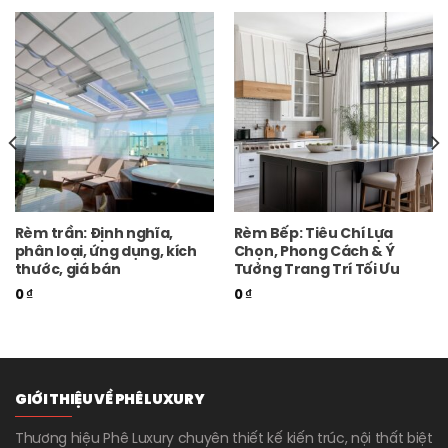
Rèm trần: Định nghĩa,
Rèm Bếp: Tiêu Chí Lựa
phân loại, ứng dụng, kích
Chọn, Phong Cách & Ý
thước, giá bán
Tưởng Trang Trí Tối Ưu
0
₫
0
₫
GIỚI THIỆU VỀ PHÊ LUXURY
Thương hiệu Phê Luxury chuyên thiết kế kiến trúc, nội thất biệt