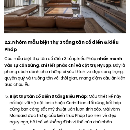
2.2. Nhóm mẫu biệt thự 3 tầng tân cổ điển & kiểu
Pháp
nhấn mạnh
Các mẫu biệt thự tân cổ điển 3 tầng kiểu Pháp
vào sự cân xứng, chi tiết phào chỉ và cột trụ Hy Lạp
. Đây là
phong cách dành cho những ai yêu thích vẻ đẹp sang trọng,
quyền quý và trường tồn với thời gian, mang đậm dấu ấn kiến
trúc châu Âu.
Biệt thự tân cổ điển 3 tầng kiểu Pháp:
Mẫu thiết kế này
nổi bật với hệ cột Ionic hoặc Corinthian đối xứng, kết hợp
cùng ban công sắt mỹ thuật uốn lượn tinh xảo. Mái vòm
Mansard đặc trưng của kiến trúc Pháp tạo nên vẻ đẹp
nguy nga, bề thế và khẳng định vị thế của chủ nhân.