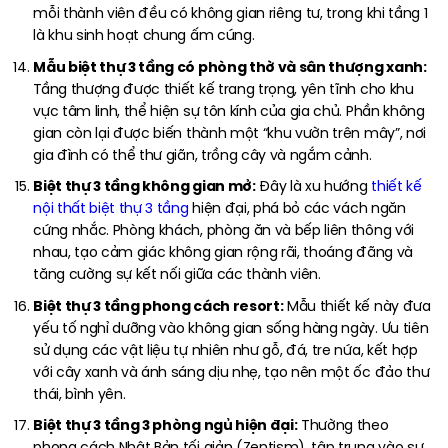
mỗi thành viên đều có không gian riêng tư, trong khi tầng 1
là khu sinh hoạt chung ấm cúng.
Mẫu biệt thự 3 tầng có phòng thờ và sân thượng xanh:
Tầng thượng được thiết kế trang trọng, yên tĩnh cho khu
vực tâm linh, thể hiện sự tôn kính của gia chủ. Phần không
gian còn lại được biến thành một “khu vườn trên mây”, nơi
gia đình có thể thư giãn, trồng cây và ngắm cảnh.
Biệt thự 3 tầng không gian mở:
Đây là xu hướng
thiết kế
nội thất biệt thự 3 tầng
hiện đại, phá bỏ các vách ngăn
cứng nhắc. Phòng khách, phòng ăn và bếp liên thông với
nhau, tạo cảm giác không gian rộng rãi, thoáng đãng và
tăng cường sự kết nối giữa các thành viên.
Biệt thự 3 tầng phong cách resort:
Mẫu thiết kế này đưa
yếu tố nghỉ dưỡng vào không gian sống hàng ngày. Ưu tiên
sử dụng các vật liệu tự nhiên như gỗ, đá, tre nứa, kết hợp
với cây xanh và ánh sáng dịu nhẹ, tạo nên một ốc đảo thư
thái, bình yên.
Biệt thự 3 tầng 3 phòng ngủ hiện đại:
Thường theo
phong cách Nhật Bản tối giản (Zentism), tập trung vào sự