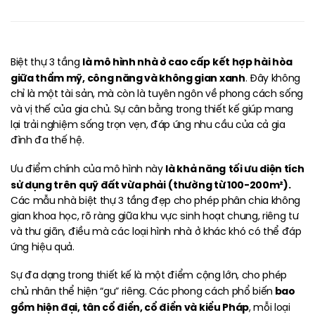
là mô hình nhà ở cao cấp
kết hợp hài hòa
Biệt thự 3 tầng
giữa thẩm mỹ, công năng và không gian xanh
. Đây không
chỉ là một tài sản, mà còn là tuyên ngôn về phong cách sống
và vị thế của gia chủ. Sự cân bằng trong thiết kế giúp mang
lại trải nghiệm sống trọn vẹn, đáp ứng nhu cầu của cả gia
đình đa thế hệ.
là khả năng
tối ưu diện tích
Ưu điểm chính của mô hình này
sử dụng trên quỹ đất vừa phải
(thường từ 100-200m²).
Các mẫu nhà biệt thự 3 tầng đẹp cho phép phân chia không
gian khoa học, rõ ràng giữa khu vực sinh hoạt chung, riêng tư
và thư giãn, điều mà các loại hình nhà ở khác khó có thể đáp
ứng hiệu quả.
Sự đa dạng trong thiết kế là một điểm cộng lớn, cho phép
bao
chủ nhân thể hiện “gu” riêng. Các phong cách phổ biến
gồm hiện đại, tân cổ điển, cổ điển và kiểu Pháp
, mỗi loại