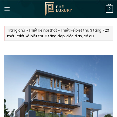
Bỏ
qua
0
nội
dung
Trang chủ
»
Thiết kế nội thất
»
Thiết kế biệt thự 3 tầng
»
20
mẫu thiết kế biệt thự 3 tầng đẹp, độc đáo, có gu