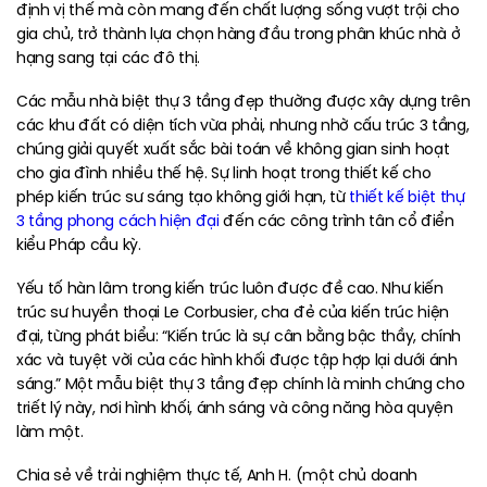
định vị thế mà còn mang đến chất lượng sống vượt trội cho
gia chủ, trở thành lựa chọn hàng đầu trong phân khúc nhà ở
hạng sang tại các đô thị.
Các mẫu nhà biệt thự 3 tầng đẹp thường được xây dựng trên
các khu đất có diện tích vừa phải, nhưng nhờ cấu trúc 3 tầng,
chúng giải quyết xuất sắc bài toán về không gian sinh hoạt
cho gia đình nhiều thế hệ. Sự linh hoạt trong thiết kế cho
phép kiến trúc sư sáng tạo không giới hạn, từ
thiết kế biệt thự
3 tầng phong cách hiện đại
đến các công trình tân cổ điển
kiểu Pháp cầu kỳ.
Yếu tố hàn lâm trong kiến trúc luôn được đề cao. Như kiến
trúc sư huyền thoại Le Corbusier, cha đẻ của kiến trúc hiện
đại, từng phát biểu: “Kiến trúc là sự cân bằng bậc thầy, chính
xác và tuyệt vời của các hình khối được tập hợp lại dưới ánh
sáng.” Một mẫu biệt thự 3 tầng đẹp chính là minh chứng cho
triết lý này, nơi hình khối, ánh sáng và công năng hòa quyện
làm một.
Chia sẻ về trải nghiệm thực tế, Anh H. (một chủ doanh