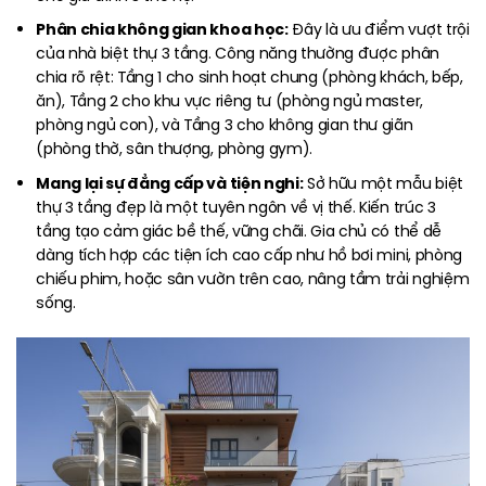
Phân chia không gian khoa học:
Đây là ưu điểm vượt trội
của nhà biệt thự 3 tầng. Công năng thường được phân
chia rõ rệt: Tầng 1 cho sinh hoạt chung (phòng khách, bếp,
ăn), Tầng 2 cho khu vực riêng tư (phòng ngủ master,
phòng ngủ con), và Tầng 3 cho không gian thư giãn
(phòng thờ, sân thượng, phòng gym).
Mang lại sự đẳng cấp và tiện nghi:
Sở hữu một mẫu biệt
thự 3 tầng đẹp là một tuyên ngôn về vị thế. Kiến trúc 3
tầng tạo cảm giác bề thế, vững chãi. Gia chủ có thể dễ
dàng tích hợp các tiện ích cao cấp như hồ bơi mini, phòng
chiếu phim, hoặc sân vườn trên cao, nâng tầm trải nghiệm
sống.