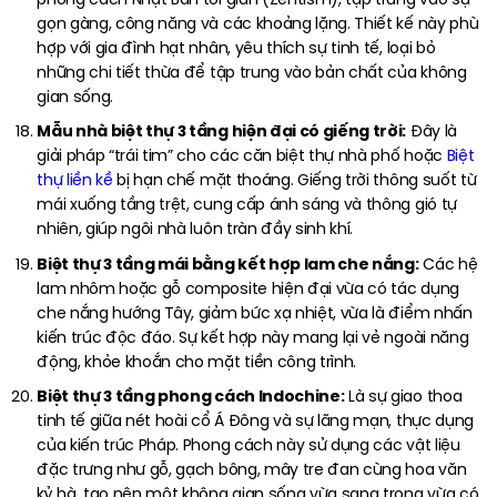
gọn gàng, công năng và các khoảng lặng. Thiết kế này phù
hợp với gia đình hạt nhân, yêu thích sự tinh tế, loại bỏ
những chi tiết thừa để tập trung vào bản chất của không
gian sống.
Mẫu nhà biệt thự 3 tầng hiện đại có giếng trời:
Đây là
giải pháp “trái tim” cho các căn biệt thự nhà phố hoặc
Biệt
thự liền kề
bị hạn chế mặt thoáng. Giếng trời thông suốt từ
mái xuống tầng trệt, cung cấp ánh sáng và thông gió tự
nhiên, giúp ngôi nhà luôn tràn đầy sinh khí.
Biệt thự 3 tầng mái bằng kết hợp lam che nắng:
Các hệ
lam nhôm hoặc gỗ composite hiện đại vừa có tác dụng
che nắng hướng Tây, giảm bức xạ nhiệt, vừa là điểm nhấn
kiến trúc độc đáo. Sự kết hợp này mang lại vẻ ngoài năng
động, khỏe khoắn cho mặt tiền công trình.
Biệt thự 3 tầng phong cách Indochine:
Là sự giao thoa
tinh tế giữa nét hoài cổ Á Đông và sự lãng mạn, thực dụng
của kiến trúc Pháp. Phong cách này sử dụng các vật liệu
đặc trưng như gỗ, gạch bông, mây tre đan cùng hoa văn
kỷ hà, tạo nên một không gian sống vừa sang trọng vừa có