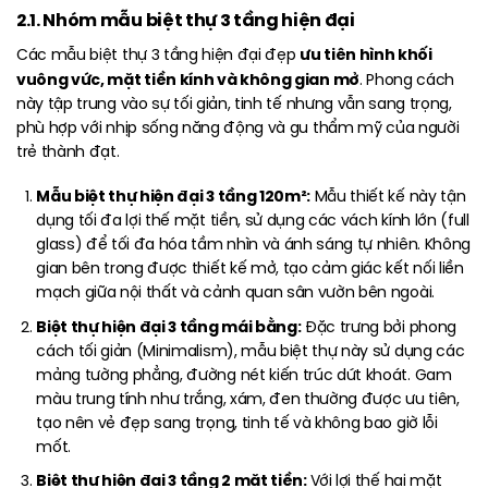
2.1. Nhóm mẫu biệt thự 3 tầng hiện đại
ưu tiên hình khối
Các mẫu biệt thự 3 tầng hiện đại đẹp
vuông vức, mặt tiền kính và không gian mở
. Phong cách
này tập trung vào sự tối giản, tinh tế nhưng vẫn sang trọng,
phù hợp với nhịp sống năng động và gu thẩm mỹ của người
trẻ thành đạt.
Mẫu biệt thự hiện đại 3 tầng 120m²:
Mẫu thiết kế này tận
dụng tối đa lợi thế mặt tiền, sử dụng các vách kính lớn (full
glass) để tối đa hóa tầm nhìn và ánh sáng tự nhiên. Không
gian bên trong được thiết kế mở, tạo cảm giác kết nối liền
mạch giữa nội thất và cảnh quan sân vườn bên ngoài.
Biệt thự hiện đại 3 tầng mái bằng:
Đặc trưng bởi phong
cách tối giản (Minimalism), mẫu biệt thự này sử dụng các
mảng tường phẳng, đường nét kiến trúc dứt khoát. Gam
màu trung tính như trắng, xám, đen thường được ưu tiên,
tạo nên vẻ đẹp sang trọng, tinh tế và không bao giờ lỗi
mốt.
Biệt thự hiện đại 3 tầng 2 mặt tiền:
Với lợi thế hai mặt