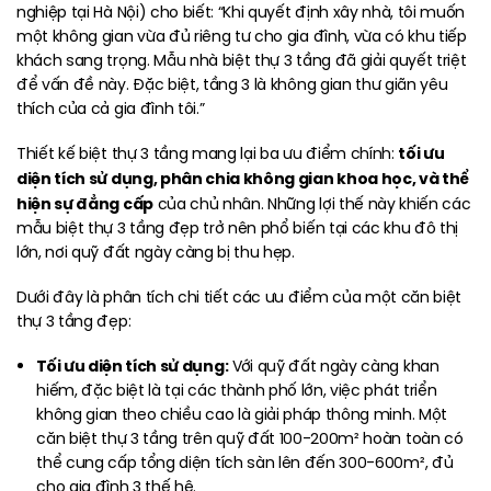
nghiệp tại Hà Nội) cho biết: “Khi quyết định xây nhà, tôi muốn
một không gian vừa đủ riêng tư cho gia đình, vừa có khu tiếp
khách sang trọng. Mẫu nhà biệt thự 3 tầng đã giải quyết triệt
để vấn đề này. Đặc biệt, tầng 3 là không gian thư giãn yêu
thích của cả gia đình tôi.”
tối ưu
Thiết kế biệt thự 3 tầng mang lại ba ưu điểm chính:
diện tích sử dụng, phân chia không gian khoa học, và thể
hiện sự đẳng cấp
của chủ nhân. Những lợi thế này khiến các
mẫu biệt thự 3 tầng đẹp trở nên phổ biến tại các khu đô thị
lớn, nơi quỹ đất ngày càng bị thu hẹp.
Dưới đây là phân tích chi tiết các ưu điểm của một căn biệt
thự 3 tầng đẹp:
Tối ưu diện tích sử dụng:
Với quỹ đất ngày càng khan
hiếm, đặc biệt là tại các thành phố lớn, việc phát triển
không gian theo chiều cao là giải pháp thông minh. Một
căn biệt thự 3 tầng trên quỹ đất 100-200m² hoàn toàn có
thể cung cấp tổng diện tích sàn lên đến 300-600m², đủ
cho gia đình 3 thế hệ.