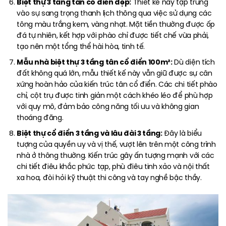
Biệt thự 3 tầng tân cổ điển đẹp:
Thiết kế này tập trung
vào sự sang trọng thanh lịch thông qua việc sử dụng các
tông màu trắng kem, vàng nhạt. Mặt tiền thường được ốp
đá tự nhiên, kết hợp với phào chỉ được tiết chế vừa phải,
tạo nên một tổng thể hài hòa, tinh tế.
Mẫu nhà biệt thự 3 tầng tân cổ điển 100m²:
Dù diện tích
đất không quá lớn, mẫu thiết kế này vẫn giữ được sự cân
xứng hoàn hảo của kiến trúc tân cổ điển. Các chi tiết phào
chỉ, cột trụ được tinh giản một cách khéo léo để phù hợp
với quy mô, đảm bảo công năng tối ưu và không gian
thoáng đãng.
Biệt thự cổ điển 3 tầng và lâu đài 3 tầng:
Đây là biểu
tượng của quyền uy và vị thế, vượt lên trên một công trình
nhà ở thông thường. Kiến trúc gây ấn tượng mạnh với các
chi tiết điêu khắc phức tạp, phù điêu tinh xảo và nội thất
xa hoa, đòi hỏi kỹ thuật thi công và tay nghề bậc thầy.