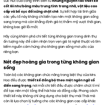
những nguyên tắc thiết kế
Sức hút của công trình đến từ
cốt lõi như bảng màu trung tính trang nhã, vật liệu cao
cấp và bố cục đối xứng chặt chẽ
. Sự kết hợp tài tình giữa
các yếu tố này không chỉ kiến tạo nên một không gian sống
sang trọng mà còn khẳng định giá trị thẩm mỹ vượt thời gian,
không bao giờ lỗi mốt.
Hãy cùng khám phá chi tiết từng không gian trong dinh thự
ấn tượng này để cảm nhận trọn vẹn giá trị nghệ thuật và tìm
kiếm nguồn cảm hứng cho không gian sống mơ ước của
riêng bạn.
Nét đẹp hoàng gia trong từng không gian
sống
Toàn bộ các không gian chức năng trong biệt thự của Mrs.
thiết kế đồng bộ theo một ngôn ngữ cổ
Hoa đều được
điển sang trọng
, nơi mỗi chi tiết đều được chăm chút tỉ mỉ
để tạo nên một tổng thể hài hòa và đẳng cấp. Phong cách
thiết kế này không chỉ ứng dụng cho biệt thự mái Thái mà
còn là lựa chọn lý tưởng cho các không gian cao cấp khác