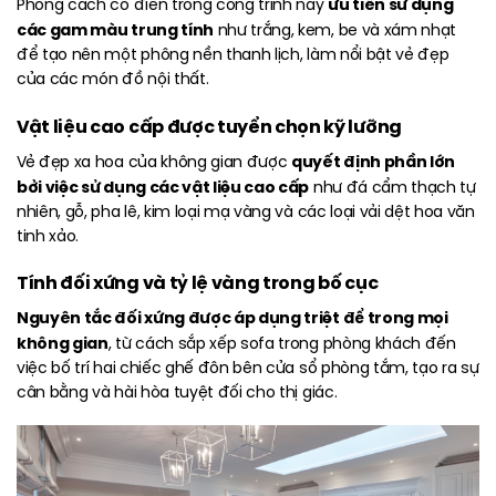
ưu tiên sử dụng
Phong cách cổ điển trong công trình này
các gam màu trung tính
như trắng, kem, be và xám nhạt
để tạo nên một phông nền thanh lịch, làm nổi bật vẻ đẹp
của các món đồ nội thất.
Vật liệu cao cấp được tuyển chọn kỹ lưỡng
quyết định phần lớn
Vẻ đẹp xa hoa của không gian được
bởi việc sử dụng các vật liệu cao cấp
như đá cẩm thạch tự
nhiên, gỗ, pha lê, kim loại mạ vàng và các loại vải dệt hoa văn
tinh xảo.
Tính đối xứng và tỷ lệ vàng trong bố cục
Nguyên tắc đối xứng được áp dụng triệt để trong mọi
không gian
, từ cách sắp xếp sofa trong phòng khách đến
việc bố trí hai chiếc ghế đôn bên cửa sổ phòng tắm, tạo ra sự
cân bằng và hài hòa tuyệt đối cho thị giác.