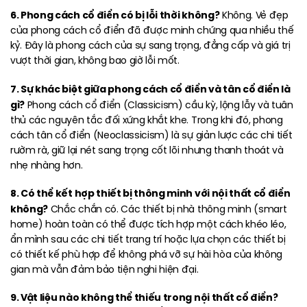
6. Phong cách cổ điển có bị lỗi thời không?
Không. Vẻ đẹp
của phong cách cổ điển đã được minh chứng qua nhiều thế
kỷ. Đây là phong cách của sự sang trọng, đẳng cấp và giá trị
vượt thời gian, không bao giờ lỗi mốt.
7. Sự khác biệt giữa phong cách cổ điển và tân cổ điển là
gì?
Phong cách cổ điển (Classicism) cầu kỳ, lộng lẫy và tuân
thủ các nguyên tắc đối xứng khắt khe. Trong khi đó, phong
cách tân cổ điển (Neoclassicism) là sự giản lược các chi tiết
rườm rà, giữ lại nét sang trọng cốt lõi nhưng thanh thoát và
nhẹ nhàng hơn.
8. Có thể kết hợp thiết bị thông minh với nội thất cổ điển
không?
Chắc chắn có. Các thiết bị nhà thông minh (smart
home) hoàn toàn có thể được tích hợp một cách khéo léo,
ẩn mình sau các chi tiết trang trí hoặc lựa chọn các thiết bị
có thiết kế phù hợp để không phá vỡ sự hài hòa của không
gian mà vẫn đảm bảo tiện nghi hiện đại.
9. Vật liệu nào không thể thiếu trong nội thất cổ điển?