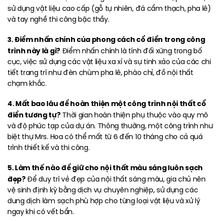
sử dụng vật liệu cao cấp (gỗ tự nhiên, đá cẩm thạch, pha lê)
và tay nghề thi công bậc thầy.
3. Điểm nhấn chính của phong cách cổ điển trong công
trình này là gì?
Điểm nhấn chính là tính đối xứng trong bố
cục, việc sử dụng các vật liệu xa xỉ và sự tinh xảo của các chi
tiết trang trí như đèn chùm pha lê, phào chỉ, đồ nội thất
chạm khắc.
4. Mất bao lâu để hoàn thiện một công trình nội thất cổ
điển tương tự?
Thời gian hoàn thiện phụ thuộc vào quy mô
và độ phức tạp của dự án. Thông thường, một công trình như
biệt thự Mrs. Hoa có thể mất từ 6 đến 10 tháng cho cả quá
trình thiết kế và thi công.
5. Làm thế nào để giữ cho nội thất màu sáng luôn sạch
đẹp?
Để duy trì vẻ đẹp của nội thất sáng màu, gia chủ nên
vệ sinh định kỳ bằng dịch vụ chuyên nghiệp, sử dụng các
dung dịch làm sạch phù hợp cho từng loại vật liệu và xử lý
ngay khi có vết bẩn.