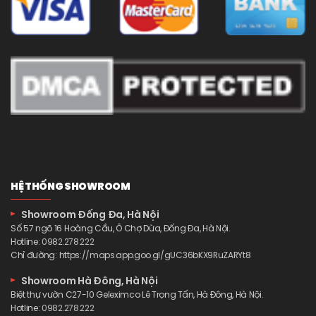
HỆ THỐNG SHOWROOM
Showroom Đống Đa, Hà Nội
Số 57 ngõ 16 Hoàng Cầu, Ô Chợ Dừa, Đống Đa, Hà Nội.
Hotline:
0982.278.222
Chỉ đường:
https://maps.app.goo.gl/gUC36bKX9RuZARYt8
Showroom Hà Đông, Hà Nội
Biệt thự vườn C27-10 Geleximco Lê Trọng Tấn, Hà Đông, Hà Nội.
Hotline:
0982.278.222