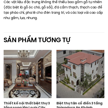
Các vật liệu đặc trưng không thể thiếu bao gồm gỗ tự nhiên
(đặc biệt là gỗ óc chó, gỗ sồi), đá cẩm thạch, thạch cao để
tạo phào chỉ, pha lê cho đèn trang trí, và các loại vải cao cấp
như gấm, lụa, nhung.
SẢN PHẨM TƯƠNG TỰ
Thiết kế nội thất biệt thự 3
Biệt thự tân cổ điển 3 tầng
tầng song lập Louis City
Splendora An Khánh