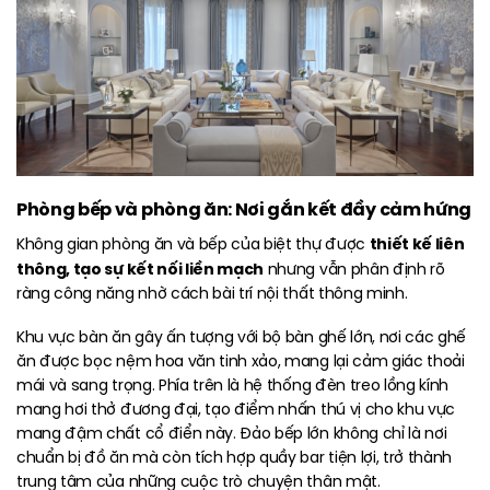
Phòng bếp và phòng ăn: Nơi gắn kết đầy cảm hứng
thiết kế liên
Không gian phòng ăn và bếp của biệt thự được
thông, tạo sự kết nối liền mạch
nhưng vẫn phân định rõ
ràng công năng nhờ cách bài trí nội thất thông minh.
Khu vực bàn ăn gây ấn tượng với bộ bàn ghế lớn, nơi các ghế
ăn được bọc nệm hoa văn tinh xảo, mang lại cảm giác thoải
mái và sang trọng. Phía trên là hệ thống đèn treo lồng kính
mang hơi thở đương đại, tạo điểm nhấn thú vị cho khu vực
mang đậm chất cổ điển này. Đảo bếp lớn không chỉ là nơi
chuẩn bị đồ ăn mà còn tích hợp quầy bar tiện lợi, trở thành
trung tâm của những cuộc trò chuyện thân mật.