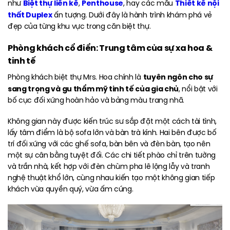
Biệt thự liền kề
Penthouse
Thiết kế nội
như
,
, hay các mẫu
thất Duplex
ấn tượng. Dưới đây là hành trình khám phá vẻ
đẹp của từng khu vực trong căn biệt thự.
Phòng khách cổ điển: Trung tâm của sự xa hoa &
tinh tế
tuyên ngôn cho sự
Phòng khách biệt thự Mrs. Hoa chính là
sang trọng và gu thẩm mỹ tinh tế của gia chủ
, nổi bật với
bố cục đối xứng hoàn hảo và bảng màu trang nhã.
Không gian này được kiến trúc sư sắp đặt một cách tài tình,
lấy tâm điểm là bộ sofa lớn và bàn trà kính. Hai bên được bố
trí đối xứng với các ghế sofa, bàn bên và đèn bàn, tạo nên
một sự cân bằng tuyệt đối. Các chi tiết phào chỉ trên tường
và trần nhà, kết hợp với đèn chùm pha lê lộng lẫy và tranh
nghệ thuật khổ lớn, cùng nhau kiến tạo một không gian tiếp
khách vừa quyền quý, vừa ấm cúng.