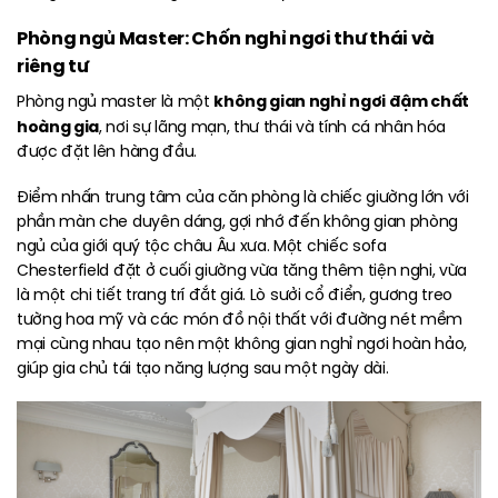
Phòng ngủ Master: Chốn nghỉ ngơi thư thái và
riêng tư
không gian nghỉ ngơi đậm chất
Phòng ngủ master là một
hoàng gia
, nơi sự lãng mạn, thư thái và tính cá nhân hóa
được đặt lên hàng đầu.
Điểm nhấn trung tâm của căn phòng là chiếc giường lớn với
phần màn che duyên dáng, gợi nhớ đến không gian phòng
ngủ của giới quý tộc châu Âu xưa. Một chiếc sofa
Chesterfield đặt ở cuối giường vừa tăng thêm tiện nghi, vừa
là một chi tiết trang trí đắt giá. Lò sưởi cổ điển, gương treo
tường hoa mỹ và các món đồ nội thất với đường nét mềm
mại cùng nhau tạo nên một không gian nghỉ ngơi hoàn hảo,
giúp gia chủ tái tạo năng lượng sau một ngày dài.