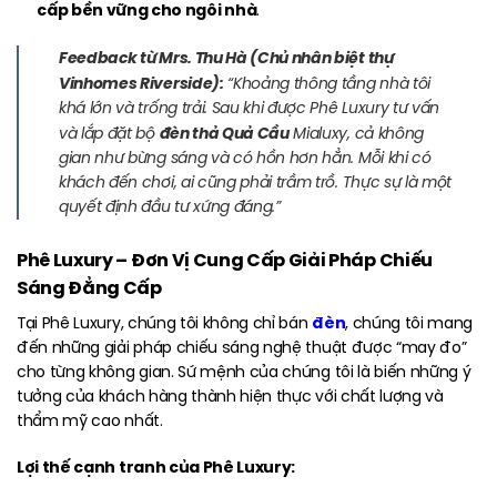
cấp bền vững cho ngôi nhà
.
Feedback từ Mrs. Thu Hà (Chủ nhân biệt thự
Vinhomes Riverside):
“Khoảng thông tầng nhà tôi
khá lớn và trống trải. Sau khi được Phê Luxury tư vấn
đèn thả Quả Cầu
và lắp đặt bộ
Mialuxy, cả không
gian như bừng sáng và có hồn hơn hẳn. Mỗi khi có
khách đến chơi, ai cũng phải trầm trồ. Thực sự là một
quyết định đầu tư xứng đáng.”
Phê Luxury – Đơn Vị Cung Cấp Giải Pháp Chiếu
Sáng Đẳng Cấp
đèn
Tại Phê Luxury, chúng tôi không chỉ bán
, chúng tôi mang
đến những giải pháp chiếu sáng nghệ thuật được “may đo”
cho từng không gian. Sứ mệnh của chúng tôi là biến những ý
tưởng của khách hàng thành hiện thực với chất lượng và
thẩm mỹ cao nhất.
Lợi thế cạnh tranh của Phê Luxury: