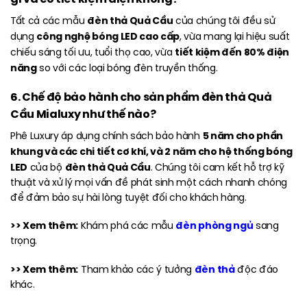
đèn thả Quả Cầu
Tất cả các mẫu
của chúng tôi đều sử
công nghệ bóng LED cao cấp
dụng
, vừa mang lại hiệu suất
tiết kiệm đến 80% điện
chiếu sáng tối ưu, tuổi thọ cao, vừa
năng
so với các loại bóng đèn truyền thống.
6. Chế độ bảo hành cho sản phẩm đèn thả Quả
Cầu Mialuxy như thế nào?
5 năm cho phần
Phê Luxury áp dụng chính sách bảo hành
khung và các chi tiết cơ khí, và 2 năm cho hệ thống bóng
LED
đèn thả Quả Cầu
của bộ
. Chúng tôi cam kết hỗ trợ kỹ
thuật và xử lý mọi vấn đề phát sinh một cách nhanh chóng
để đảm bảo sự hài lòng tuyệt đối cho khách hàng.
>> Xem thêm:
đèn phòng ngủ
Khám phá các mẫu
sang
trọng.
>> Xem thêm:
đèn thả
Tham khảo các ý tưởng
độc đáo
khác.