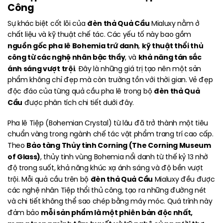
Công
đèn thả Quả Cầu
Sự khác biệt cốt lõi của
Mialuxy nằm ở
chất liệu và kỹ thuật chế tác. Các yếu tố này bao gồm
nguồn gốc pha lê Bohemia trứ danh
kỹ thuật thổi thủ
,
công từ các nghệ nhân bậc thầy
khả năng tán sắc
, và
ánh sáng vượt trội
. Đây là những giá trị tạo nên một sản
phẩm không chỉ đẹp mà còn trường tồn với thời gian. Vẻ đẹp
đèn thả Quả
độc đáo của từng quả cầu pha lê trong bộ
Cầu
được phân tích chi tiết dưới đây.
Pha lê Tiệp (Bohemian Crystal) từ lâu đã trở thành một tiêu
chuẩn vàng trong ngành chế tác vật phẩm trang trí cao cấp.
Bảo tàng Thủy tinh Corning (The Corning Museum
Theo
of Glass)
, thủy tinh vùng Bohemia nổi danh từ thế kỷ 13 nhờ
độ trong suốt, khả năng khúc xạ ánh sáng và độ bền vượt
đèn thả Quả Cầu
trội. Mỗi quả cầu trên bộ
Mialuxy đều được
các nghệ nhân Tiệp thổi thủ công, tạo ra những đường nét
và chi tiết không thể sao chép bằng máy móc. Quá trình này
mỗi sản phẩm là một phiên bản độc nhất,
đảm bảo