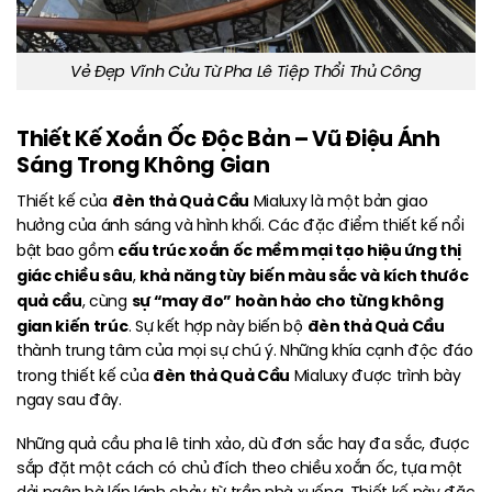
Vẻ Đẹp Vĩnh Cửu Từ Pha Lê Tiệp Thổi Thủ Công
Thiết Kế Xoắn Ốc Độc Bản – Vũ Điệu Ánh
Sáng Trong Không Gian
đèn thả Quả Cầu
Thiết kế của
Mialuxy là một bản giao
hưởng của ánh sáng và hình khối. Các đặc điểm thiết kế nổi
cấu trúc xoắn ốc mềm mại tạo hiệu ứng thị
bật bao gồm
giác chiều sâu
khả năng tùy biến màu sắc và kích thước
,
quả cầu
sự “may đo” hoàn hảo cho từng không
, cùng
gian kiến trúc
đèn thả Quả Cầu
. Sự kết hợp này biến bộ
thành trung tâm của mọi sự chú ý. Những khía cạnh độc đáo
đèn thả Quả Cầu
trong thiết kế của
Mialuxy được trình bày
ngay sau đây.
Những quả cầu pha lê tinh xảo, dù đơn sắc hay đa sắc, được
sắp đặt một cách có chủ đích theo chiều xoắn ốc, tựa một