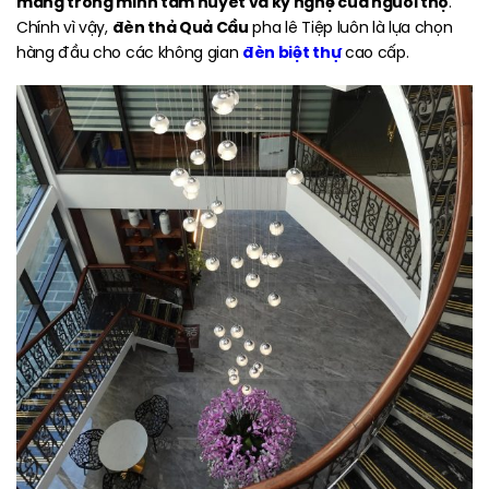
mang trong mình tâm huyết và kỹ nghệ của người thợ
.
đèn thả Quả Cầu
Chính vì vậy,
pha lê Tiệp luôn là lựa chọn
đèn biệt thự
hàng đầu cho các không gian
cao cấp.