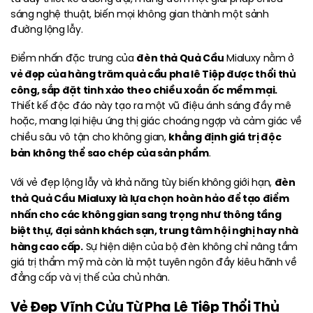
sáng nghệ thuật, biến mọi không gian thành một sảnh
đường lộng lẫy.
đèn thả Quả Cầu
Điểm nhấn đặc trưng của
Mialuxy nằm ở
vẻ đẹp của hàng trăm quả cầu pha lê Tiệp được thổi thủ
công, sắp đặt tinh xảo theo chiều xoắn ốc mềm mại.
Thiết kế độc đáo này tạo ra một vũ điệu ánh sáng đầy mê
hoặc, mang lại hiệu ứng thị giác choáng ngợp và cảm giác về
khẳng định giá trị độc
chiều sâu vô tận cho không gian,
bản không thể sao chép của sản phẩm
.
đèn
Với vẻ đẹp lộng lẫy và khả năng tùy biến không giới hạn,
thả Quả Cầu
Mialuxy là lựa chọn hoàn hảo để tạo điểm
nhấn cho các không gian sang trọng như thông tầng
biệt thự, đại sảnh khách sạn, trung tâm hội nghị hay nhà
hàng cao cấp.
Sự hiện diện của bộ đèn không chỉ nâng tầm
giá trị thẩm mỹ mà còn là một tuyên ngôn đầy kiêu hãnh về
đẳng cấp và vị thế của chủ nhân.
Vẻ Đẹp Vĩnh Cửu Từ Pha Lê Tiệp Thổi Thủ