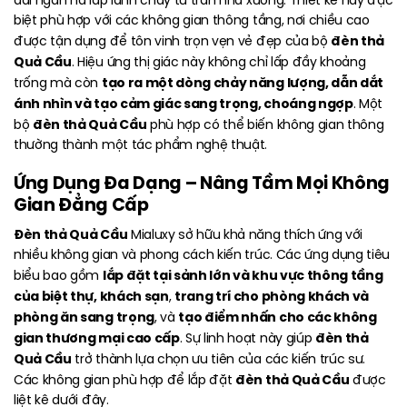
dải ngân hà lấp lánh chảy từ trần nhà xuống. Thiết kế này đặc
biệt phù hợp với các không gian thông tầng, nơi chiều cao
đèn thả
được tận dụng để tôn vinh trọn vẹn vẻ đẹp của bộ
Quả Cầu
. Hiệu ứng thị giác này không chỉ lấp đầy khoảng
tạo ra một dòng chảy năng lượng, dẫn dắt
trống mà còn
ánh nhìn và tạo cảm giác sang trọng, choáng ngợp
. Một
đèn thả Quả Cầu
bộ
phù hợp có thể biến không gian thông
thường thành một tác phẩm nghệ thuật.
Ứng Dụng Đa Dạng – Nâng Tầm Mọi Không
Gian Đẳng Cấp
Đèn thả Quả Cầu
Mialuxy sở hữu khả năng thích ứng với
nhiều không gian và phong cách kiến trúc. Các ứng dụng tiêu
lắp đặt tại sảnh lớn và khu vực thông tầng
biểu bao gồm
của biệt thự, khách sạn
trang trí cho phòng khách và
,
phòng ăn sang trọng
tạo điểm nhấn cho các không
, và
gian thương mại cao cấp
đèn thả
. Sự linh hoạt này giúp
Quả Cầu
trở thành lựa chọn ưu tiên của các kiến trúc sư.
đèn thả Quả Cầu
Các không gian phù hợp để lắp đặt
được
liệt kê dưới đây.