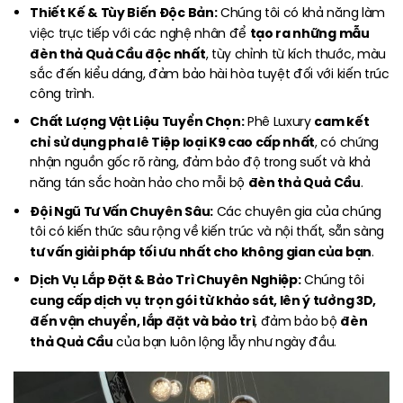
Thiết Kế & Tùy Biến Độc Bản:
Chúng tôi có khả năng làm
tạo ra những mẫu
việc trực tiếp với các nghệ nhân để
đèn thả Quả Cầu độc nhất
, tùy chỉnh từ kích thước, màu
sắc đến kiểu dáng, đảm bảo hài hòa tuyệt đối với kiến trúc
công trình.
Chất Lượng Vật Liệu Tuyển Chọn:
cam kết
Phê Luxury
chỉ sử dụng pha lê Tiệp loại K9 cao cấp nhất
, có chứng
nhận nguồn gốc rõ ràng, đảm bảo độ trong suốt và khả
đèn thả Quả Cầu
năng tán sắc hoàn hảo cho mỗi bộ
.
Đội Ngũ Tư Vấn Chuyên Sâu:
Các chuyên gia của chúng
tôi có kiến thức sâu rộng về kiến trúc và nội thất, sẵn sàng
tư vấn giải pháp tối ưu nhất cho không gian của bạn
.
Dịch Vụ Lắp Đặt & Bảo Trì Chuyên Nghiệp:
Chúng tôi
cung cấp dịch vụ trọn gói từ khảo sát, lên ý tưởng 3D,
đến vận chuyển, lắp đặt và bảo trì
đèn
, đảm bảo bộ
thả Quả Cầu
của bạn luôn lộng lẫy như ngày đầu.