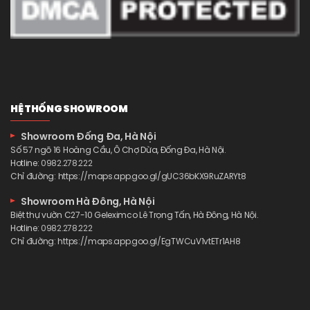
HỆ THỐNG SHOWROOM
Showroom Đống Đa, Hà Nội
Số 57 ngõ 16 Hoàng Cầu, Ô Chợ Dừa, Đống Đa, Hà Nội.
Hotline:
0982.278.222
Chỉ đường:
https://maps.app.goo.gl/gUC36bKX9RuZARYt8
Showroom Hà Đông, Hà Nội
Biệt thự vườn C27-10 Geleximco Lê Trọng Tấn, Hà Đông, Hà Nội.
Hotline:
0982.278.222
Chỉ đường:
https://maps.app.goo.gl/EgTWCuV1vtETr1AH8