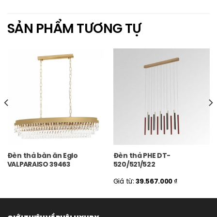
SẢN PHẨM TƯƠNG TỰ
Đèn thả bàn ăn Eglo
Đèn thả PHE DT-
VALPARAISO 39463
520/521/522
Giá từ:
39.567.000
₫