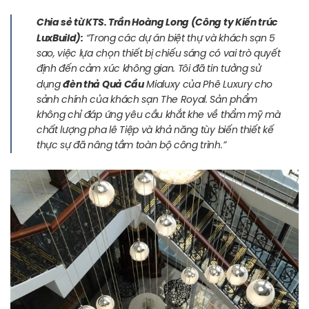
Chia sẻ từ KTS. Trần Hoàng Long (Công ty Kiến trúc
LuxBuild):
“Trong các dự án biệt thự và khách sạn 5
sao, việc lựa chọn thiết bị chiếu sáng có vai trò quyết
định đến cảm xúc không gian. Tôi đã tin tưởng sử
đèn thả Quả Cầu
dụng
Mialuxy của Phê Luxury cho
sảnh chính của khách sạn The Royal. Sản phẩm
không chỉ đáp ứng yêu cầu khắt khe về thẩm mỹ mà
chất lượng pha lê Tiệp và khả năng tùy biến thiết kế
thực sự đã nâng tầm toàn bộ công trình.”