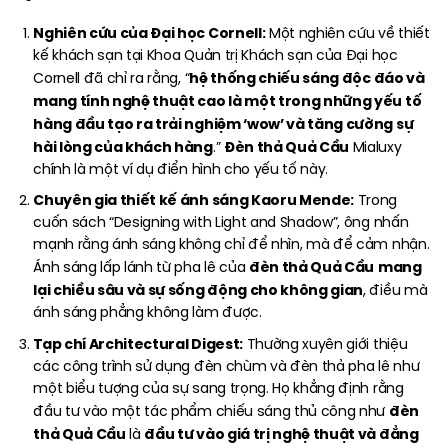
Nghiên cứu của Đại học Cornell:
Một nghiên cứu về thiết
kế khách sạn tại Khoa Quản trị Khách sạn của Đại học
hệ thống chiếu sáng độc đáo và
Cornell đã chỉ ra rằng, “
mang tính nghệ thuật cao là một trong những yếu tố
hàng đầu tạo ra trải nghiệm ‘wow’ và tăng cường sự
hài lòng của khách hàng
Đèn thả Quả Cầu
.”
Mialuxy
chính là một ví dụ điển hình cho yếu tố này.
Chuyên gia thiết kế ánh sáng Kaoru Mende:
Trong
cuốn sách “Designing with Light and Shadow”, ông nhấn
mạnh rằng ánh sáng không chỉ để nhìn, mà để cảm nhận.
đèn thả Quả Cầu
mang
Ánh sáng lấp lánh từ pha lê của
lại chiều sâu và sự sống động cho không gian
, điều mà
ánh sáng phẳng không làm được.
Tạp chí Architectural Digest:
Thường xuyên giới thiệu
các công trình sử dụng đèn chùm và đèn thả pha lê như
một biểu tượng của sự sang trọng. Họ khẳng định rằng
đèn
đầu tư vào một tác phẩm chiếu sáng thủ công như
thả Quả Cầu
đầu tư vào giá trị nghệ thuật và đẳng
là