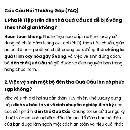
Các Câu Hỏi Thường Gặp (FAQ)
1. Pha lê Tiệp trên đèn thả Quả Cầu có dễ bị ố vàng
theo thời gian không?
Hoàn toàn không
. Pha lê Tiệp cao cấp mà Phê Luxury sử
dụng có chứa hàm lượng oxit chì (PbO) theo tiêu chuẩn, giúp
chống lại
nó có độ trong suốt và chiết quang cao, đồng thời
quá trình oxy hóa gây ố vàng
. Với việc vệ sinh đúng cách,
đèn thả Quả Cầu
bộ
sẽ giữ được vẻ đẹp nguyên bản trong
hàng chục năm.
2. Việc vệ sinh một bộ đèn thả Quả Cầu lớn có phức
tạp không?
Việc vệ sinh đòi hỏi sự cẩn thận. Tuy nhiên, Phê Luxury cung
dịch vụ bảo trì và vệ sinh chuyên nghiệp định kỳ
cấp
cho
đèn thả Quả Cầu
các sản phẩm
. Chúng tôi sẽ cử đội ngũ kỹ
thuật viên có kinh nghiệm đến tận nơi để đảm bảo bộ đèn
của bạn được làm sạch một cách an toàn và hiệu quả nhất.