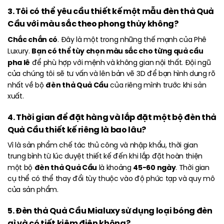
3. Tôi có thể yêu cầu thiết kế một mẫu đèn thả Quả
Cầu với màu sắc theo phong thủy không?
Chắc chắn có
. Đây là một trong những thế mạnh của Phê
Bạn có thể tùy chọn màu sắc cho từng quả cầu
Luxury.
pha lê
để phù hợp với mệnh và không gian nội thất. Đội ngũ
của chúng tôi sẽ tư vấn và lên bản vẽ 3D để bạn hình dung rõ
đèn thả Quả Cầu
nhất về bộ
của riêng mình trước khi sản
xuất.
4. Thời gian để đặt hàng và lắp đặt một bộ đèn thả
Quả Cầu thiết kế riêng là bao lâu?
Vì là sản phẩm chế tác thủ công và nhập khẩu, thời gian
trung bình từ lúc duyệt thiết kế đến khi lắp đặt hoàn thiện
đèn thả Quả Cầu
45-60 ngày
một bộ
là khoảng
. Thời gian
cụ thể có thể thay đổi tùy thuộc vào độ phức tạp và quy mô
của sản phẩm.
5. Đèn thả Quả Cầu Mialuxy sử dụng loại bóng đèn
gì và có tiết kiệm điện không?