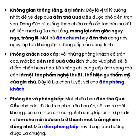
Không gian thông tầng, đại sảnh:
Đây là vị trí lý tưởng
đèn thả Quả Cầu
nhất để vẻ đẹp của
được phô diễn trọn
vẹn. Dáng đèn rủ xuống theo chiều xoắn ốc tạo nên sự kết
mang lại cảm giác nguy
nối liền mạch giữa các tầng,
nga, tráng lệ
đèn chùm
đèn thả
. Một bộ
hay
dạng này
ngay lập tức khẳng định đẳng cấp của công trình.
Phòng khách cao cấp:
Với những phòng khách có trần
đèn thả Quả Cầu
cao, một bộ
kích thước vừa phải sẽ là
điểm nhấn hoàn hảo. Nó không chỉ cung cấp ánh sáng mà
là một tác phẩm nghệ thuật, thể hiện gu thẩm mỹ
còn
của gia chủ
đèn phòng
. Đây là lựa chọn tuyệt vời cho
khách
.
Phòng ăn và phòng bếp:
đèn thả Quả
Một phiên bản
Cầu
nhỏ hơn, được treo phía trên bàn ăn, sẽ tạo ra một
không gian ẩm thực ấm cúng. Ánh sáng lấp lánh từ pha lê
làm cho mỗi bữa ăn trở thành một trải nghiệm
sẽ
đáng nhớ
đèn phòng bếp
. Mẫu
này đang là xu hướng
được ưa chuộng.