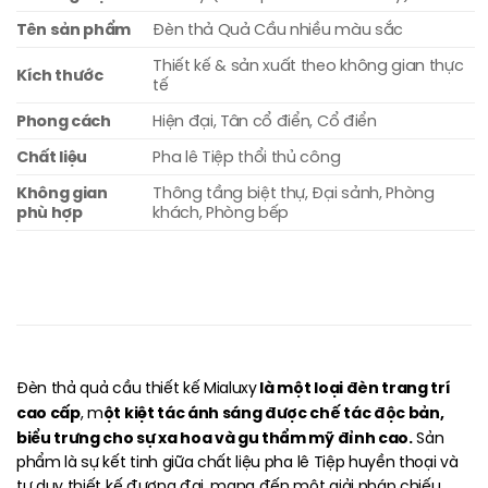
Tên sản phẩm
Đèn thả Quả Cầu nhiều màu sắc
Thiết kế & sản xuất theo không gian thực
Kích thước
tế
Phong cách
Hiện đại, Tân cổ điển, Cổ điển
Chất liệu
Pha lê Tiệp thổi thủ công
Không gian
Thông tầng biệt thự, Đại sảnh, Phòng
phù hợp
khách, Phòng bếp
là một loại đèn trang trí
Đèn thả quả cầu thiết kế Mialuxy
cao cấp
ột kiệt tác ánh sáng được chế tác độc bản,
, m
biểu trưng cho sự xa hoa và gu thẩm mỹ đỉnh cao.
Sản
phẩm là sự kết tinh giữa chất liệu pha lê Tiệp huyền thoại và
tư duy thiết kế đương đại, mang đến một giải pháp chiếu