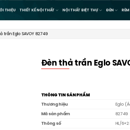
ỚI THIỆU
THIẾT KẾ NỘI THẤT
NỘI THẤT BIỆT THỰ
ĐÈN
RÈM
ả trần Eglo SAVOY 82749
Đèn thả trần Eglo SAV
THÔNG TIN SẢN PHẨM
Thương hiệu
Eglo (
Mã sản phẩm
82749
Thông số
HL/6+2