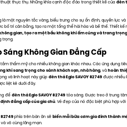
đèn 
huật thực thụ. Những khía cạnh độc đáo trong thiết kế của
ng là một nguyên tắc vàng, biểu trưng cho sự ổn định, quyền lực 
 bố trí cân bằng, tạo ra một tổng thể hài hòa và bề thế. Thiết kế
hông gian, tạo ra một bầu không khí ấm cúng và trang trọn
 trọng.
ắp Sáng Không Gian Đẳng Cấp
 tầm thẩm mỹ cho nhiều không gian khác nhau. Các ứng dụng ti
ng khí sang trọng cho sảnh khách sạn, nhà hàng
hoàn thi
, và
đèn thả Eglo SAVOY 82749
rọng và linh hoạt này giúp
được nhiều k
c liệt kê dưới đây.
đèn thả Eglo SAVOY 82749
ởng để
tỏa sáng. Được treo ở trung tâ
g định đẳng cấp của gia chủ
. Vẻ đẹp của nó đặc biệt phù hợp vớ
 82749
biến mỗi bữa cơm gia đình thành mộ
phía trên bàn ăn sẽ
 và vô cùng lãng mạn.