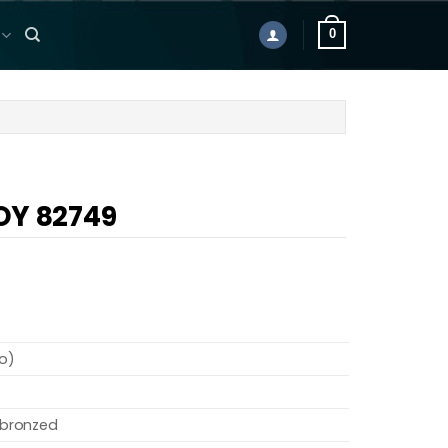
0
OY 82749
Áo)
 bronzed