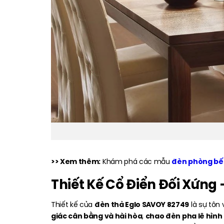
>> Xem thêm:
đèn phòng bế
Khám phá các mẫu
Thiết Kế Cổ Điển Đối Xứng
đèn thả Eglo SAVOY 82749
Thiết kế của
là sự tôn 
giác cân bằng và hài hòa
chao đèn pha lê hình 
,