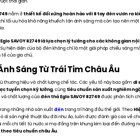
ợt thời gian.
749
thiết kế đối xứng hoàn hảo với 8 tay đèn vươn ra k
nằm ở
hỉ tối ưu hóa khả năng khuếch tán ánh sáng mà còn tạo nên một
a.
Eglo SAVOY 82749 là lựa chọn lý tưởng cho các không gian nộ
Sự hiện diện của bộ đèn không chỉ là một giải pháp chiếu sáng 
tế của gia chủ.
 Ánh Sáng Từ Trái Tim Châu Âu
di 
ừ thương hiệu và chất lượng chế tác. Các yếu tố này bao gồm
ược tuyển chọn kỹ lưỡng
tiêu chuẩn sản xuất nghiêm ng
, cùng
đèn thả Eglo SAVOY 82749
 và chất lượng của
được phân tích chi
đèn
Hi
t trong những nhà sản xuất
trang trí hàng đầu thế giới. Theo
có di sản nghệ thuật lâu đời như Áo, luôn được đánh giá cao về c
hi mỗi chi tiết từ nước xi mạ đồng trên khung kim loại đến đường 
 theo tiêu chuẩn châu Âu
.