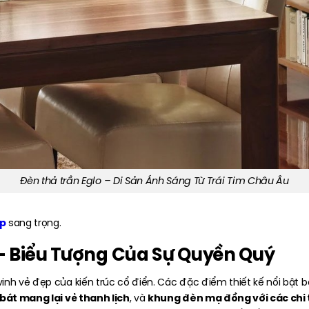
Đèn thả trần Eglo – Di Sản Ánh Sáng Từ Trái Tim Châu Âu
p
sang trọng.
 – Biểu Tượng Của Sự Quyền Quý
vinh vẻ đẹp của kiến trúc cổ điển. Các đặc điểm thiết kế nổi bật
bát mang lại vẻ thanh lịch
khung đèn mạ đồng với các chi ti
, và