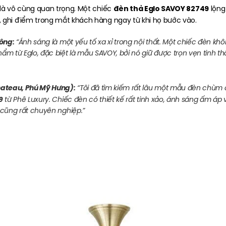
đèn thả Eglo SAVOY 82749
là vô cùng quan trọng. Một chiếc
lộng
, ghi điểm trong mắt khách hàng ngay từ khi họ bước vào.
Công:
“Ánh sáng là một yếu tố xa xỉ trong nội thất. Một chiếc đèn k
m từ Eglo, đặc biệt là mẫu SAVOY, bởi nó giữ được trọn vẹn tinh thầ
ateau, Phú Mỹ Hưng):
“Tôi đã tìm kiếm rất lâu một mẫu đèn chùm
9
từ Phê Luxury. Chiếc đèn có thiết kế rất tinh xảo, ánh sáng ấm áp
 cũng rất chuyên nghiệp.”