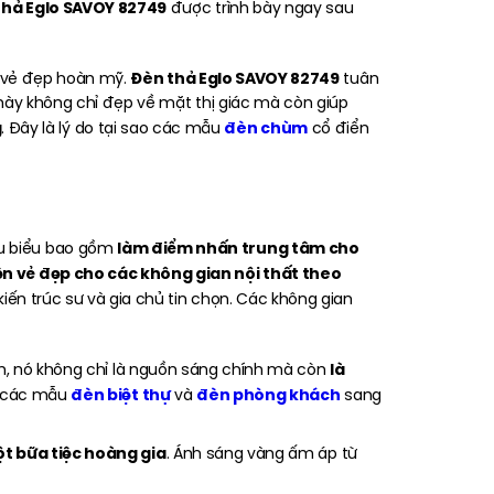
thả Eglo SAVOY 82749
được trình bày ngay sau
Đèn thả Eglo SAVOY 82749
và vẻ đẹp hoàn mỹ.
tuân
 này không chỉ đẹp về mặt thị giác mà còn giúp
g
đèn chùm
. Đây là lý do tại sao các mẫu
cổ điển
làm điểm nhấn trung tâm cho
êu biểu bao gồm
ện vẻ đẹp cho các không gian nội thất theo
iến trúc sư và gia chủ tin chọn. Các không gian
là
m, nó không chỉ là nguồn sáng chính mà còn
đèn biệt thự
đèn phòng khách
i các mẫu
và
sang
t bữa tiệc hoàng gia
. Ánh sáng vàng ấm áp từ