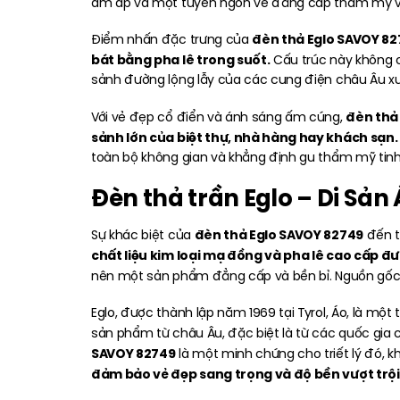
ấm áp và một tuyên ngôn về đẳng cấp thẩm mỹ vư
đèn thả Eglo SAVOY 82
Điểm nhấn đặc trưng của
bát bằng pha lê trong suốt.
Cấu trúc này không c
sảnh đường lộng lẫy của các cung điện châu Âu xư
đèn thả 
Với vẻ đẹp cổ điển và ánh sáng ấm cúng,
sảnh lớn của biệt thự, nhà hàng hay khách sạn.
toàn bộ không gian và khẳng định gu thẩm mỹ tinh 
Đèn thả trần Eglo – Di Sản
đèn thả Eglo SAVOY 82749
Sự khác biệt của
đến t
chất liệu kim loại mạ đồng và pha lê cao cấp đ
nên một sản phẩm đẳng cấp và bền bỉ. Nguồn gốc
Eglo, được thành lập năm 1969 tại Tyrol, Áo, là mộ
sản phẩm từ châu Âu, đặc biệt là từ các quốc gia 
SAVOY 82749
là một minh chứng cho triết lý đó, k
đảm bảo vẻ đẹp sang trọng và độ bền vượt trội