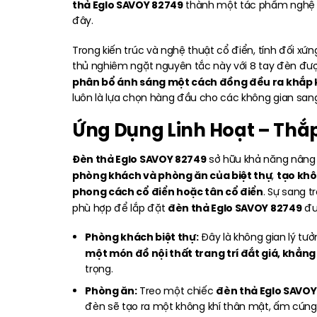
thả Eglo SAVOY 82749
thành một tác phẩm nghệ t
đây.
Trong kiến trúc và nghệ thuật cổ điển, tính đối xứ
thủ nghiêm ngặt nguyên tắc này với 8 tay đèn được
phân bổ ánh sáng một cách đồng đều ra khắp k
luôn là lựa chọn hàng đầu cho các không gian sang
Ứng Dụng Linh Hoạt – Th
Đèn thả Eglo SAVOY 82749
sở hữu khả năng nâng
phòng khách và phòng ăn của biệt thự
tạo khô
,
phong cách cổ điển hoặc tân cổ điển
. Sự sang t
đèn thả Eglo SAVOY 82749
phù hợp để lắp đặt
đượ
Phòng khách biệt thự:
Đây là không gian lý tư
một món đồ nội thất trang trí đắt giá, khẳn
trọng.
Phòng ăn:
đèn thả Eglo SAVOY
Treo một chiếc
đèn sẽ tạo ra một không khí thân mật, ấm cúng