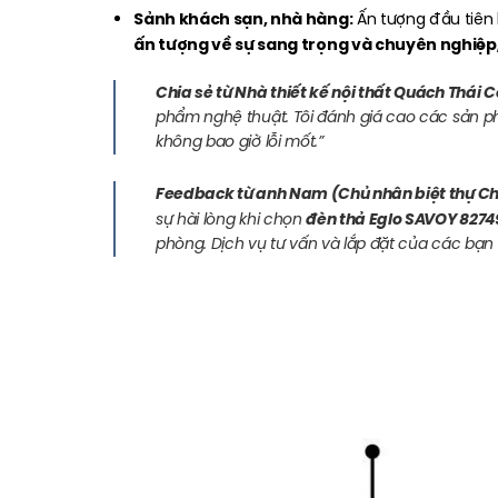
Sảnh khách sạn, nhà hàng:
Ấn tượng đầu tiên 
ấn tượng về sự sang trọng và chuyên nghiệp
Chia sẻ từ Nhà thiết kế nội thất Quách Thái 
phẩm nghệ thuật. Tôi đánh giá cao các sản phẩ
không bao giờ lỗi mốt.”
Feedback từ anh Nam (Chủ nhân biệt thự Ch
đèn thả Eglo SAVOY 8274
sự hài lòng khi chọn
phòng. Dịch vụ tư vấn và lắp đặt của các bạn