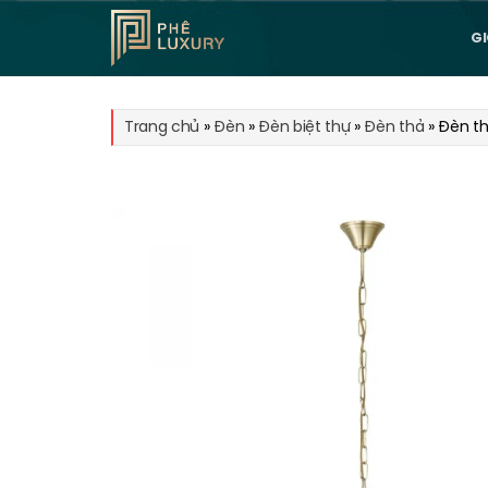
Bỏ
qua
GI
nội
dung
Trang chủ
»
Đèn
»
Đèn biệt thự
»
Đèn thả
»
Đèn th