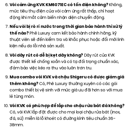
Vòi cảm ứng KVK KM6071EC có tốn điện không?
Không,
mức tiêu thụ điện của vòi cảm ứng rất thấp, chỉ hoạt
động khi mắt cảm biến nhận diện chuyển động.
Nếu vòi bị rò rỉ nước trong thời gian bảo hành thì xử lý
thế nào?
Phê Luxury cam kết bảo hành chính hãng, kỹ
thuật viên sẽ đến kiểm tra và khắc phục hoặc đổi mới linh
kiện nếu do lỗi nhà sản xuất.
Vòi dây rút có dễ bị kẹt dây không?
Dây rút của KVK
được thiết kế chống xoắn và có tạ đối trọng chuẩn xác,
đảm bảo việc kéo ra thu vào luôn trơn tru.
Mua combo vòi KVK và chậu Shigeru có được giảm giá
thêm không?
Có, Phê Luxury thường xuyên có các gói
combo thiết bị vệ sinh với mức giá ưu đãi hơn so với mua
lẻ từng món.
Vòi KVK có phù hợp để lắp cho chậu rửa bát đá không?
Có, vòi KVK lắp đặt được cho mọi loại chậu rửa bát (inox,
đá, sứ) miễn là lỗ khoét có đường kính tiêu chuẩn 36-
38mm.