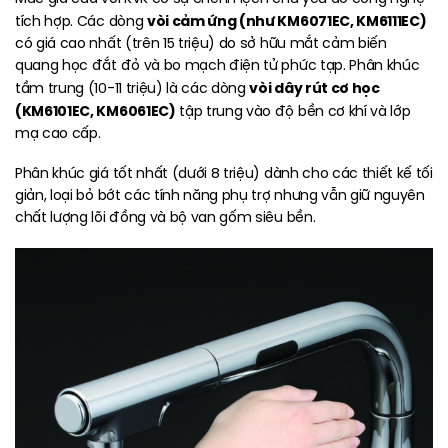
vòi cảm ứng (như KM6071EC, KM6111EC)
tích hợp. Các dòng
có giá cao nhất (trên 15 triệu) do sở hữu mắt cảm biến
quang học đắt đỏ và bo mạch điện tử phức tạp. Phân khúc
vòi dây rút cơ học
tầm trung (10-11 triệu) là các dòng
(KM6101EC, KM6061EC)
tập trung vào độ bền cơ khí và lớp
mạ cao cấp.
Phân khúc giá tốt nhất (dưới 8 triệu) dành cho các thiết kế tối
giản, loại bỏ bớt các tính năng phụ trợ nhưng vẫn giữ nguyên
chất lượng lõi đồng và bộ van gốm siêu bền.