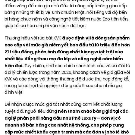
điểm vàng để các gia chủ đầu tư nâng cấp không gian bếp
bằng những thiết bị vệ sinh chuẩn Nhật, nổi tiếng với độ bền
bỉ hàng chục năm và công nghệ tiết kiệm nước Eco tiên tiến,
giúp tối ưu hóa chi phí vận hành dài hạn.
được định vị là dòng sản phẩm
Thương hiệu vòi rửa bát KVK
cao cấp với mức giá niêm yết ban đầu từ 10 triệu đến hơn
21 triệu đồng, phản ánh đúng chất lượng vượt trội của
chất liệu đồng thau mạ đa lớp và công nghệ cảm biến
hiện đại.
Tuy nhiên, nhờ các chính sách kích cầu và ưu đãi từ
đại lý chiến lược trong năm 2026, khoảng cách về giá giữa vòi
KVK và các dòng vòi thông thường đã được thu hẹp đáng kể,
mang lại cơ hội trải nghiệm đẳng cấp 5 sao cho nhiều gia
đình Việt.
Để nhận được mức giá tốt nhất cùng cam kết chất lượng
nên tham khảo bảng giá tại các
tuyệt đối, người tiêu dùng
đại lý phân phối hàng đầu như Phê Luxury – đơn vị có
doanh số bán hàng cao nhất hệ thống, cho phép cung
cấp mức chiết khấu cạnh tranh mà các đơn vị nhỏ lẻ khó