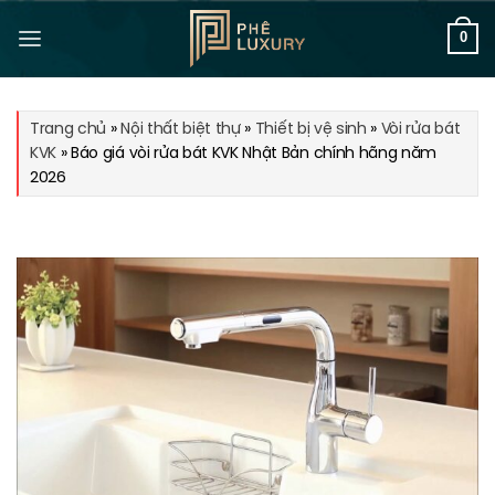
Bỏ
qua
0
nội
dung
Trang chủ
»
Nội thất biệt thự
»
Thiết bị vệ sinh
»
Vòi rửa bát
KVK
»
Báo giá vòi rửa bát KVK Nhật Bản chính hãng năm
2026