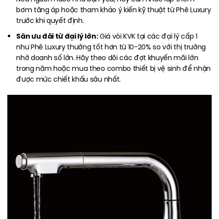
bơm tăng áp hoặc tham khảo ý kiến kỹ thuật từ Phê Luxury
trước khi quyết định.
Săn ưu đãi từ đại lý lớn:
Giá vòi KVK tại các đại lý cấp 1
như Phê Luxury thường tốt hơn từ 10-20% so với thị trường
nhờ doanh số lớn. Hãy theo dõi các đợt khuyến mãi lớn
trong năm hoặc mua theo combo thiết bị vệ sinh để nhận
được mức chiết khấu sâu nhất.