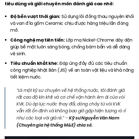
tiêu dùng và giới chuyên môn đánh giá cao nhờ:
Độ bền vượt thời gian:
Sử dụng lõi đồng thau nguyên khối
và van đĩa gốm Ceramic chịu được hàng triệu lần đóng
mở.
Công nghệ mạ tiên tiến:
Lớp mạ Nickel-Chrome dày dặn
giúp bề mặt luôn sáng bóng, chống bám bẩn và dễ dàng
vệ sinh.
Tiêu chuẩn khắt khe:
Đáp ứng đầy đủ các tiêu chuẩn
công nghiệp Nhật Bản (JIS) về an toàn vật liệu và khả năng
tiết kiệm nước.
“Là một kỹ sư chuyên về hệ thống nước, tôi đánh giá
rất cao độ kín khít và cơ chế vận hành êm ái của vòi
KVK. Dù áp lực nước thay đổi, dòng chảy từ vòi KVK
vẫn rất ổn định và không bao giờ gặp hiện tượng rò rỉ
Kỹ sư Nguyễn Văn Nam
như các loại vòi giá rẻ.”
–
(Chuyên gia hệ thống M&E) chia sẻ.