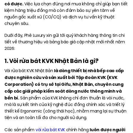
có được.
Việc lựa chọn đúng nơi mua không chỉ giúp bạn tiết
kiệm hàng triệu đồng mà còn đảm bảo sự yên tâm về
nguồn gốc xuất xứ (CO/CQ) và dịch vụ tư vấn kỹ thuật
chuyên sâu.
Dưới đây, Phê Luxury xin gửi tới quý khách hàng thông tin chi
tiết về thương hiệu và bảng báo giá cập nhật mới nhất năm
2026:
1. Vòi rửa bát KVK Nhật Bản là gì?
là dòng thiết bị nhà bếp cao cấp
Vòi rửa bát KVK Nhật Bản
được nghiên cứu và sản xuất bởi Tập đoàn KVK (KVK
Corporation) có trụ sở tại Gifu, Nhật Bản, chuyên cung
cấp các giải pháp kiểm soát dòng nước thông minh và
bền bỉ.
Sản phẩm của KVK không chỉ đơn thuần là vòi nước,
mà là sự kết tinh của kỹ nghệ đúc đồng chính xác và triết lý
thiết kế Ergonomic (công thái học), nhằm mang lại sự thuận
tiện và an toàn tối đa cho người sử dụng.
luôn được người
Các sản phẩm
vòi rửa bát KVK
chính hãng