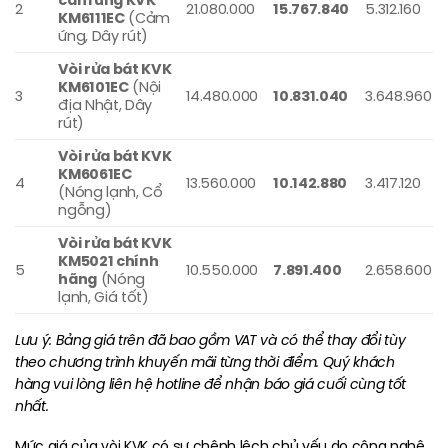
2
21.080.000
15.767.840
5.312.160
KM6111EC
(Cảm
ứng, Dây rút)
Vòi rửa bát KVK
KM6101EC
(Nội
3
14.480.000
10.831.040
3.648.960
địa Nhật, Dây
rút)
Vòi rửa bát KVK
KM6061EC
4
13.560.000
10.142.880
3.417.120
(Nóng lạnh, Cổ
ngỗng)
Vòi rửa bát KVK
KM5021 chính
5
10.550.000
7.891.400
2.658.600
hãng
(Nóng
lạnh, Giá tốt)
Lưu ý: Bảng giá trên đã bao gồm VAT và có thể thay đổi tùy
theo chương trình khuyến mãi từng thời điểm. Quý khách
hàng vui lòng liên hệ hotline để nhận báo giá cuối cùng tốt
nhất.
Mức giá của vòi KVK có sự chênh lệch chủ yếu do công nghệ