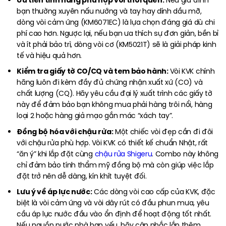
Nếu gia đình
bạn thường xuyên nấu nướng và tay hay dính dầu mỡ,
dòng vòi cảm ứng (KM6071EC) là lựa chọn đáng giá dù chi
phí cao hơn. Ngược lại, nếu bạn ưa thích sự đơn giản, bền bỉ
và ít phải bảo trì, dòng vòi cơ (KM5021T) sẽ là giải pháp kinh
tế và hiệu quả hơn.
Kiểm tra giấy tờ CO/CQ và tem bảo hành:
Vòi KVK chính
hãng luôn đi kèm đầy đủ chứng nhận xuất xứ (CO) và
chất lượng (CQ). Hãy yêu cầu đại lý xuất trình các giấy tờ
này để đảm bảo bạn không mua phải hàng trôi nổi, hàng
loại 2 hoặc hàng giả mạo gắn mác “xách tay”.
Đồng bộ hóa với chậu rửa:
Một chiếc vòi đẹp cần đi đôi
với chậu rửa phù hợp. Vòi KVK có thiết kế chuẩn Nhật, rất
“ăn ý” khi lắp đặt cùng
chậu rửa Shigeru
. Combo này không
chỉ đảm bảo tính thẩm mỹ đồng bộ mà còn giúp việc lắp
đặt trở nên dễ dàng, kín khít tuyệt đối.
Lưu ý về áp lực nước:
Các dòng vòi cao cấp của KVK, đặc
biệt là vòi cảm ứng và vòi dây rút có đầu phun mưa, yêu
cầu áp lực nước đầu vào ổn định để hoạt động tốt nhất.
Nếu nguồn nước nhà bạn yếu, hãy cân nhắc lắp thêm