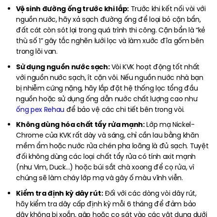
Vệ sinh đường ống trước khi lắp:
Trước khi kết nối vòi với
nguồn nước, hãy xả sạch đường ống để loại bỏ cặn bẩn,
đất cát còn sót lại trong quá trình thi công. Cặn bẩn là “kẻ
thù số 1” gây tắc nghẽn lưới lọc và làm xước đĩa gốm bên
trong lõi van.
Sử dụng nguồn nước sạch:
Vòi KVK hoạt động tốt nhất
với nguồn nước sạch, ít cặn vôi. Nếu nguồn nước nhà bạn
bị nhiễm cứng nặng, hãy lắp đặt hệ thống lọc tổng đầu
nguồn hoặc sử dụng ống dẫn nước chất lượng cao như
ống pex Rehau
để bảo vệ các chi tiết bên trong vòi.
Không dùng hóa chất tẩy rửa mạnh:
Lớp mạ Nickel-
Chrome của KVK rất dày và sáng, chỉ cần lau bằng khăn
mềm ẩm hoặc nước rửa chén pha loãng là đủ sạch. Tuyệt
đối không dùng các loại chất tẩy rửa có tính axit mạnh
(như Vim, Duck…) hoặc búi sắt chà xoong để cọ rửa, vì
chúng sẽ làm cháy lớp mạ và gây ố màu vĩnh viễn.
Kiểm tra định kỳ dây rút:
Đối với các dòng vòi dây rút,
hãy kiểm tra dây cấp định kỳ mỗi 6 tháng để đảm bảo
dây không bị xoắn, gập hoặc cọ sát vào các vật dụng dưới