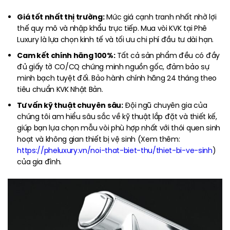
Giá tốt nhất thị trường:
Mức giá cạnh tranh nhất nhờ lợi
thế quy mô và nhập khẩu trực tiếp. Mua vòi KVK tại Phê
Luxury là lựa chọn kinh tế và tối ưu chi phí đầu tư dài hạn.
Cam kết chính hãng 100%:
Tất cả sản phẩm đều có đầy
đủ giấy tờ CO/CQ chứng minh nguồn gốc, đảm bảo sự
minh bạch tuyệt đối. Bảo hành chính hãng 24 tháng theo
tiêu chuẩn KVK Nhật Bản.
Tư vấn kỹ thuật chuyên sâu:
Đội ngũ chuyên gia của
chúng tôi am hiểu sâu sắc về kỹ thuật lắp đặt và thiết kế,
giúp bạn lựa chọn mẫu vòi phù hợp nhất với thói quen sinh
hoạt và không gian thiết bị vệ sinh (Xem thêm:
https://pheluxury.vn/noi-that-biet-thu/thiet-bi-ve-sinh
)
của gia đình.