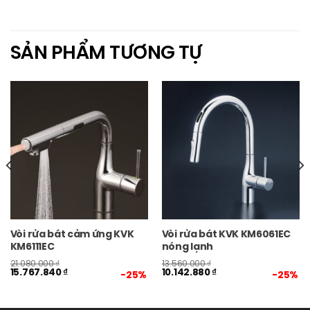
SẢN PHẨM TƯƠNG TỰ
Vòi rửa bát cảm ứng KVK
Vòi rửa bát KVK KM6061EC
KM6111EC
nóng lạnh
21.080.000
₫
13.560.000
₫
15.767.840
₫
10.142.880
₫
-25%
-25%