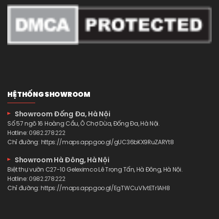
HỆ THỐNG SHOWROOM
Showroom Đống Đa, Hà Nội
Số 57 ngõ 16 Hoàng Cầu, Ô Chợ Dừa, Đống Đa, Hà Nội.
Hotline:
0982.278.222
Chỉ đường:
https://maps.app.goo.gl/gUC36bKX9RuZARYt8
Showroom Hà Đông, Hà Nội
Biệt thự vườn C27-10 Geleximco Lê Trọng Tấn, Hà Đông, Hà Nội.
Hotline:
0982.278.222
Chỉ đường:
https://maps.app.goo.gl/EgTWCuV1vtETr1AH8