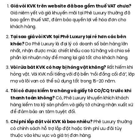
Giá vòi KVK trên website đã bao gồm thuế VAT chưa?
Giá niêm yết và giá khuyến mãi tại Phê Luxury thường đã
bao gồm thuế VAT, đảm bảo quyền lợi về hóa đơn cho
khách hàng.
Tại sao giá vòi KVK tại Phê Luxury lại rẻ hơn các bên
khác?
Do Phê Luxury là đại lý có doanh số bán hàng lớn
nhất, nhận được mức chiết khấu cao từ hãng và chia sẻ
phần lợi nhuận này để mang lại giá tốt cho khách hàng.
Vòi rửa bát KVK có hay bị hỏng vặt không?
Rất hiếm khi
hỏng vặt. Vòi KVK nổi tiếng với độ bền “nồi đồng cối đá”, lớp
mạ và lõi van có thể sử dụng tốt trong 15-20 năm.
Tôi có được kiểm tra hàng và giấy tờ CO/CQ trước khi
thanh toán không?
Có, Phê Luxury khuyến khích khách
hàng kiểm tra kỹ sản phẩm và giấy tờ chứng nhận xuất xứ
để đảm bảo an tâm tuyệt đối.
Chi phí lắp đặt vòi KVK là bao nhiêu?
Phê Luxury thường
có chính sách hỗ trợ lắp đặt hoặc tính phí ưu đãi tùy
thuộc vào khu vực và giá trị đơn hàng.