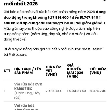
mới nhất 2026
đang
Giá bán các mẫu vòi rửa bát KVK chính hãng năm 2026
dao động trong khoảng từ 7.891.400 ₫ đến 15.767.840 ₫
sau khi đã áp dụng các chương trình ưu đãi giảm giá sâu.
Mức giá này phụ thuộc vào công nghệ được tích hợp trên
từng sản phẩm (cảm ứng, dây rút, chế độ nước) và kiểu
dáng thiết kế.
Dưới đây là bảng báo giá chi tiết 5 mẫu vòi KVK “best-seller”
tại Phê Luxury:
GIÁ
GIÁ NIÊM
HÌNH ẢNH / TÊN
KHUYẾN
TIẾT KIỆM
STT
YẾT
SẢN PHẨM
MÃI 2026
(VNĐ)
(VNĐ)
(VNĐ)
Vòi rửa bát KVK
KM6071EC
1
20.120.000
15.049.760
5.070.240
(Cảm ứng, Dây
rút)
Vòi rửa bát
cảm ứng KVK