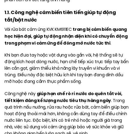
1.1. Công nghệ cảm biến tiên tiến giúp tự động
tắt/bật nước
trang bị cảm biến quang
Vòi rửa bát cảm ứng KVK KM6111EC
học hiện đại, giúp tự động nhận diện khi có chuyển động
trong phạm vi cảm ứng để đóng mở nước tức thì
.
Khi bạn đưa tay hoặc vật dụng vào gần vòi, hệ thống sẽ tự
động kích hoạt dòng nước, hạn chế tiếp xúc trực tiếp tay bẩn
lên cần gạt, giảm thiểu khả năng lây truyền vi khuẩn và vi
trùng. Điều này đặc biệt hữu ích khi tay bạn đang dính dầu
mỡ hoặc đang cầm thực phẩm sống.
giúp hạn chế rò rỉ nước do quên tắt vòi,
Công nghệ này
tiết kiệm đáng kể lượng nước tiêu thụ hàng ngày
. Trong
quá trình nấu nướng, rửa rau hoặc rửa bát, cảm biến giúp bạn
hoạt động thoải mái hơn, không cần dùng tay để điều chỉnh
nước liên tục. Đặc biệt, khi có trẻ nhỏ hoặc người già trong
nhà, việc sử dụng vòi cảm ứng giúp bảo vệ sức khỏe và giữ
cho không gian bếp luôn sạch sẽ, vệ sinh.