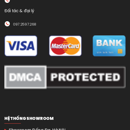
Đối tác & đại lý
097.2597.268
HỆ THỐNG SHOWROOM