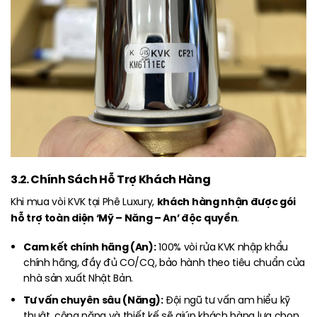
3.2. Chính Sách Hỗ Trợ Khách Hàng
khách hàng nhận được gói
Khi mua vòi KVK tại Phê Luxury,
hỗ trợ toàn diện ‘Mỹ – Năng – An’ độc quyền
.
Cam kết chính hãng (An):
100% vòi rửa KVK nhập khẩu
chính hãng, đầy đủ CO/CQ, bảo hành theo tiêu chuẩn của
nhà sản xuất Nhật Bản.
Tư vấn chuyên sâu (Năng):
Đội ngũ tư vấn am hiểu kỹ
thuật, công năng và thiết kế sẽ giúp khách hàng lựa chọn