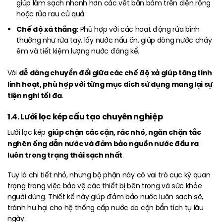
giúp làm sạch nhanh hơn các vết bẩn bám trên diện rộng
hoặc rửa rau củ quả.
Chế độ xả thẳng:
Phù hợp với các hoạt động rửa bình
thường như rửa tay, lấy nước nấu ăn, giúp dòng nước chảy
êm và tiết kiệm lượng nước đáng kể.
dễ dàng chuyển đổi giữa các chế độ xả giúp tăng tính
Vòi
linh hoạt, phù hợp với từng mục đích sử dụng mang lại sự
tiện nghi tối đa
.
1.4. Lưới lọc kép cấu tạo chuyên nghiệp
giúp chặn các cặn, rác nhỏ, ngăn chặn tắc
Lưới lọc kép
nghẽn ống dẫn nước và đảm bảo nguồn nước đầu ra
luôn trong trạng thái sạch nhất
.
Tuy là chi tiết nhỏ, nhưng bộ phận này có vai trò cực kỳ quan
trọng trong việc bảo vệ các thiết bị bên trong và sức khỏe
người dùng. Thiết kế này giúp đảm bảo nước luôn sạch sẽ,
tránh hư hại cho hệ thống cấp nước do cặn bẩn tích tụ lâu
ngày.