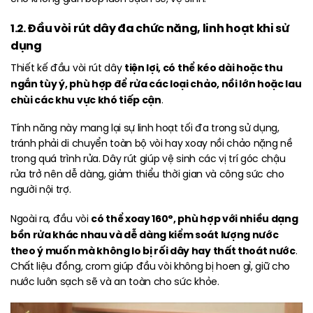
1.2. Đầu vòi rút dây đa chức năng, linh hoạt khi sử
dụng
tiện lợi, có thể kéo dài hoặc thu
Thiết kế đầu vòi rút dây
ngắn tùy ý, phù hợp để rửa các loại chảo, nồi lớn hoặc lau
chùi các khu vực khó tiếp cận
.
Tính năng này mang lại sự linh hoạt tối đa trong sử dụng,
tránh phải di chuyển toàn bộ vòi hay xoay nồi chảo nặng nề
trong quá trình rửa. Dây rút giúp vệ sinh các vị trí góc chậu
rửa trở nên dễ dàng, giảm thiểu thời gian và công sức cho
người nội trợ.
có thể xoay 160°, phù hợp với nhiều dạng
Ngoài ra, đầu vòi
bồn rửa khác nhau và dễ dàng kiểm soát lượng nước
theo ý muốn mà không lo bị rối dây hay thất thoát nước
.
Chất liệu đồng, crom giúp đầu vòi không bị hoen gỉ, giữ cho
nước luôn sạch sẽ và an toàn cho sức khỏe.