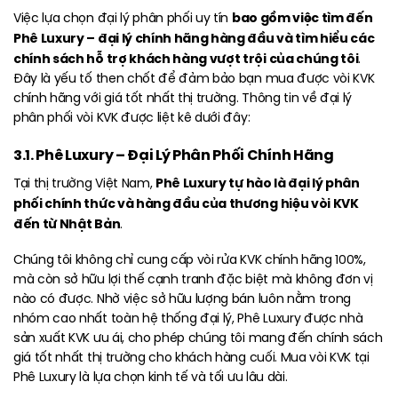
bao gồm việc tìm đến
Việc lựa chọn đại lý phân phối uy tín
Phê Luxury – đại lý chính hãng hàng đầu và tìm hiểu các
chính sách hỗ trợ khách hàng vượt trội của chúng tôi
.
Đây là yếu tố then chốt để đảm bảo bạn mua được vòi KVK
chính hãng với giá tốt nhất thị trường. Thông tin về đại lý
phân phối vòi KVK được liệt kê dưới đây:
3.1. Phê Luxury – Đại Lý Phân Phối Chính Hãng
Phê Luxury tự hào là đại lý phân
Tại thị trường Việt Nam,
phối chính thức và hàng đầu của thương hiệu vòi KVK
đến từ Nhật Bản
.
Chúng tôi không chỉ cung cấp vòi rửa KVK chính hãng 100%,
mà còn sở hữu lợi thế cạnh tranh đặc biệt mà không đơn vị
nào có được. Nhờ việc sở hữu lượng bán luôn nằm trong
nhóm cao nhất toàn hệ thống đại lý, Phê Luxury được nhà
sản xuất KVK ưu ái, cho phép chúng tôi mang đến chính sách
giá tốt nhất thị trường cho khách hàng cuối. Mua vòi KVK tại
Phê Luxury là lựa chọn kinh tế và tối ưu lâu dài.