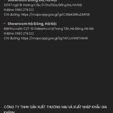
Showroom Đống Đa, Hà Nội
Số 57 ngõ 16 Hoàng Cầu, Ô Chợ Dừa, Đống Đa, Hà Nội.
Hotline:
0982.278.222
Chỉ đường:
https://maps.app.goo.gl/gUC36bKX9RuZARYt8
Showroom Hà Đông, Hà Nội
Biệt thự vườn C27-10 Geleximco Lê Trọng Tấn, Hà Đông, Hà Nội.
Hotline:
0982.278.222
Chỉ đường:
https://maps.app.goo.gl/EgTWCuV1vtETr1AH8
CÔNG TY TNHH SẢN XUẤT THƯƠNG MẠI VÀ XUẤT NHẬP KHẨU GIA
KHÁNH