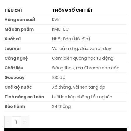
TIÊU CHÍ
THÔNG SỐ CHI TIẾT
Hãng sản xuất
KVK
Mã sản phẩm
KM6111EC
Xuất xứ
Nhật Bản (Nội địa)
Loại vòi
Vòi cảm ứng, đầu vòi rút dây
Công nghệ
Cảm biến quang học tự động
Chất liệu
Đồng thau, mạ Chrome cao cấp
Góc xoay
160 độ
Chế độ nước
Xả thẳng, Vòi sen tăng áp
Tính năng an toàn
Lưới lọc kép chống tắc nghẽn
Bảo hành
24 tháng
Vòi rửa bát cảm ứng KVK KM6111EC số lượng