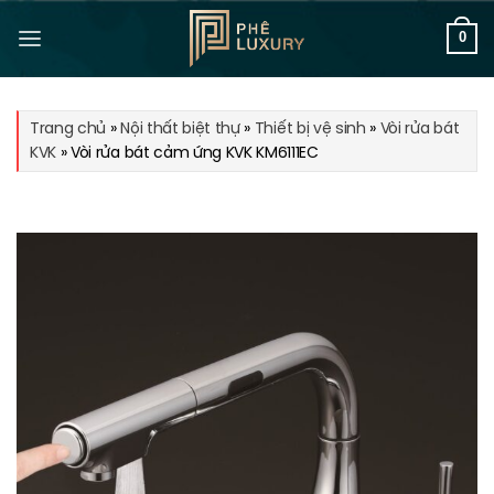
Bỏ
qua
0
nội
dung
Trang chủ
»
Nội thất biệt thự
»
Thiết bị vệ sinh
»
Vòi rửa bát
KVK
»
Vòi rửa bát cảm ứng KVK KM6111EC