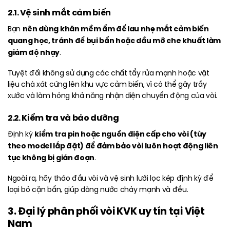
2.1. Vệ sinh mắt cảm biến
nên dùng khăn mềm ẩm để lau nhẹ mắt cảm biến
Bạn
quang học, tránh để bụi bẩn hoặc dầu mỡ che khuất làm
giảm độ nhạy
.
Tuyệt đối không sử dụng các chất tẩy rửa mạnh hoặc vật
liệu chà xát cứng lên khu vực cảm biến, vì có thể gây trầy
xước và làm hỏng khả năng nhận diện chuyển động của vòi.
2.2. Kiểm tra và bảo dưỡng
kiểm tra pin hoặc nguồn điện cấp cho vòi (tùy
Định kỳ
theo model lắp đặt) để đảm bảo vòi luôn hoạt động liên
tục không bị gián đoạn
.
Ngoài ra, hãy tháo đầu vòi và vệ sinh lưới lọc kép định kỳ để
loại bỏ cặn bẩn, giúp dòng nước chảy mạnh và đều.
3. Đại lý phân phối vòi KVK uy tín tại Việt
Nam