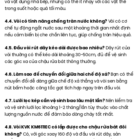
và vật dụng nhà bếp, nhưng có thể ít nhạy với các vật thể
trong suốt hoặc quá tối màu.
4.4. Vòi có tính năng chống tràn nước không?
Vòi có cơ
chế tự động ngắt nước sau một khoảng thời gian nhất định
nếu cảm biến bị che chắn liên tục, giúp chống tràn hiệu quả.
4.5. Đầu vòi rút dây kéo dài được bao nhiêu?
Dây rút của
vòi thường có thể kéo dài khoảng 30-50cm, đủ để vệ sinh
các góc xa của chậu rửa bát thông thường.
4.6. Làm sao để chuyển đổi giữa hai chế độ xả?
Bạn có thể
chuyển đổi dễ dàng giữa chế độ xả thẳng và vòi sen bằng
nút bấm hoặc công tắc gạt tích hợp ngay trên đầu vòi.
4.7. Lưới lọc kép cần vệ sinh bao lâu một lần?
Nên kiểm tra
và vệ sinh lưới lọc khoảng 1-2 tháng/lần tùy thuộc vào chất
lượng nguồn nước để đảm bảo dòng chảy tốt nhất.
4.8. Vòi KVK KM6111EC có lắp được cho chậu rửa bát đôi
không?
Có, với góc xoay 160 độ và đầu vòi rút dây, sản