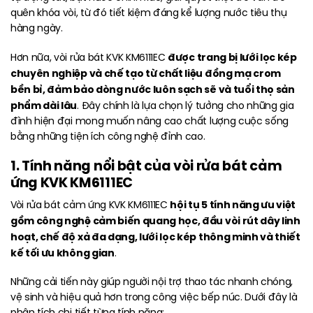
quên khóa vòi, từ đó tiết kiệm đáng kể lượng nước tiêu thụ
hàng ngày.
được trang bị lưới lọc kép
Hơn nữa, vòi rửa bát KVK KM6111EC
chuyên nghiệp và chế tạo từ chất liệu đồng mạ crom
bền bỉ, đảm bảo dòng nước luôn sạch sẽ và tuổi thọ sản
phẩm dài lâu
. Đây chính là lựa chọn lý tưởng cho những gia
đình hiện đại mong muốn nâng cao chất lượng cuộc sống
bằng những tiện ích công nghệ đỉnh cao.
1. Tính năng nổi bật của vòi rửa bát cảm
ứng KVK KM6111EC
hội tụ 5 tính năng ưu việt
Vòi rửa bát cảm ứng KVK KM6111EC
gồm công nghệ cảm biến quang học, đầu vòi rút dây linh
hoạt, chế độ xả đa dạng, lưới lọc kép thông minh và thiết
kế tối ưu không gian
.
Những cải tiến này giúp người nội trợ thao tác nhanh chóng,
vệ sinh và hiệu quả hơn trong công việc bếp núc. Dưới đây là
phân tích chi tiết từng tính năng: