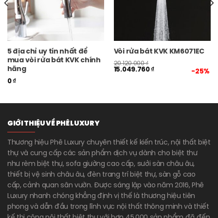
5 địa chỉ uy tín nhất để
Vòi rửa bát KVK KM6071EC
mua vòi rửa bát KVK chính
20.120.000
₫
hãng
15.049.760
₫
-25%
0
₫
GIỚI THIỆU VỀ PHÊ LUXURY
Thương hiệu Phê Luxury chuyên thiết kế kiến trúc, nội thất biệt
thự và cung cấp các sản phẩm dịch vụ dành cho biệt thư
như rèm biệt thự, sofa giường cao cấp, sưởi sàn châu âu,
thiết bị vệ sinh châu âu, đèn trang trí biệt thự, sàn gỗ cao
cấp, cảnh quan sân vườn. Được sáng lập vào năm 2016, Phê
Luxury nhanh chóng khẳng định vị thế là thương hiệu tiên
phong và dẫn đầu trong lĩnh vực nội thất thông minh và thiết
kế thi công nội thất biệt thự với hơn 45.000 sản phẩm đã đến