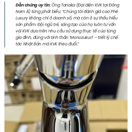
Dẫn chứng uy tín:
Ông Tanaka (Đại diện KVK tại Đông
Nam Á) từng phát biểu: “Chúng tôi đánh giá cao Phê
Luxury không chỉ ở doanh số, mà còn ở sự thấu hiểu
sản phẩm. Đội ngũ trẻ, sáng tạo của họ luôn tư vấn
vòi KVK dựa trên nhu cầu sử dụng thực tế của từng
gia đình, đúng với tinh thần ‘Monozukuri’ – triết lý chế
tác Nhật Bản mà KVK theo đuổi.”