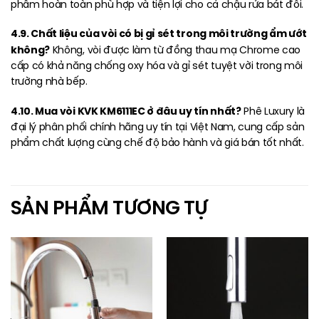
phẩm hoàn toàn phù hợp và tiện lợi cho cả chậu rửa bát đôi.
4.9. Chất liệu của vòi có bị gỉ sét trong môi trường ẩm ướt
không?
Không, vòi được làm từ đồng thau mạ Chrome cao
cấp có khả năng chống oxy hóa và gỉ sét tuyệt vời trong môi
trường nhà bếp.
4.10. Mua vòi KVK KM6111EC ở đâu uy tín nhất?
Phê Luxury là
đại lý phân phối chính hãng uy tín tại Việt Nam, cung cấp sản
phẩm chất lượng cùng chế độ bảo hành và giá bán tốt nhất.
SẢN PHẨM TƯƠNG TỰ