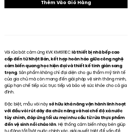
Thêm Vào Giỏ Hàng
là thiết bị nhà bếp cao
Vòi rửa bát cảm ứng KVK KM6111EC
cấp đến từ Nhật Bản, kết hợp hoàn hảo giữa công nghệ
cảm biến quang học hiện đại và thiết kế tinh giản sang
trọng
. Sản phẩm không chỉ đại diện cho gu thẩm mỹ tinh tế
của gia chủ mà còn mang đến giải pháp vệ sinh thông minh,
giúp hạn chế tiếp xúc trực tiếp và bảo vệ sức khỏe cho cả gia
đình.
sở hữu khả năng vận hành linh hoạt
Đặc biệt, mẫu vòi này
với đầu vòi rút dây đa chức năng và hai chế độ xả nước
tùy chỉnh, đáp ứng tối ưu mọi nhu cầu từ rửa thực phẩm
đến vệ sinh nồi chảo lớn
. Hệ thống cảm biến nhạy bén giúp
tự động tắt/bật nước chính xác, giải quyết triệt để vấn đề